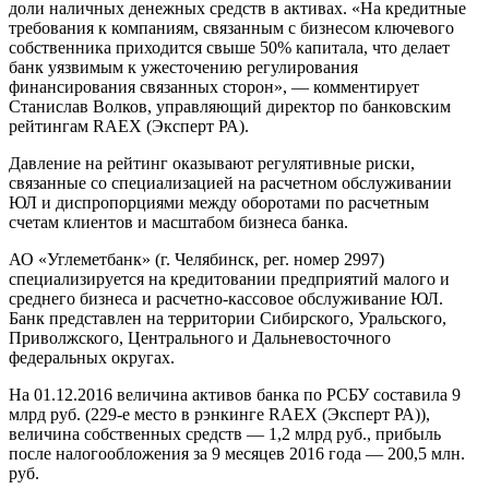
доли наличных денежных средств в активах. «На кредитные
требования к компаниям, связанным с бизнесом ключевого
собственника приходится свыше 50% капитала, что делает
банк уязвимым к ужесточению регулирования
финансирования связанных сторон», — комментирует
Станислав Волков, управляющий директор по банковским
рейтингам RAEX (Эксперт РА).
Давление на рейтинг оказывают регулятивные риски,
связанные со специализацией на расчетном обслуживании
ЮЛ и диспропорциями между оборотами по расчетным
счетам клиентов и масштабом бизнеса банка.
АО «Углеметбанк» (г. Челябинск, рег. номер 2997)
специализируется на кредитовании предприятий малого и
среднего бизнеса и расчетно-кассовое обслуживание ЮЛ.
Банк представлен на территории Сибирского, Уральского,
Приволжского, Центрального и Дальневосточного
федеральных округах.
На 01.12.2016 величина активов банка по РСБУ составила 9
млрд руб. (229-е место в рэнкинге RAEX (Эксперт РА)),
величина собственных средств — 1,2 млрд руб., прибыль
после налогообложения за 9 месяцев 2016 года — 200,5 млн.
руб.