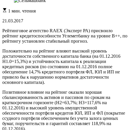
Расчетное
1 мин. чтения
время
чтения
21.03.2017
Рейтинговое агентство RAEX (Эксперт РА) присвоило
рейтинг кредитоспособности Углеметбанку на уровне В++, по
рейтингу установлен стабильный прогноз.
Положительно на рейтинг влияют высокий уровень
достаточности собственного капитала банка (на 01.12.2016
Н1.0=15,3%) и устойчивость капитала к реализации
кредитных рисков (по состоянию на 01.12.2016 полное
обесценение 14,7% кредитного портфеля ФЛ, ЮЛ и ИП не
привело бы к нарушению нормативов достаточности
основного капитала).
Позитивное влияние на рейтинг оказали хорошая
сбалансированность активов и пассивов по срокам на
краткосрочном горизонте (Н2=63,7%; Н3=117,6% на
01.12.2016) и высокий уровень имущественной
обеспеченности портфеля кредитов ЮЛ, ИП и ФЛ (покрытие
ссудного портфеля обеспечением без учета залога ценных
бумаг, поручительств и гарантий составляет 118,9% на
01.12.2016).