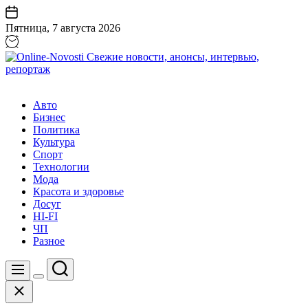
Перейти
к
Пятница, 7 августа 2026
содержанию
Online-
Novosti
Авто
Свежие
Бизнес
новости,
Политика
анонсы,
Культура
интервью,
Спорт
репортаж
Технологии
Мода
Красота и здоровье
Досуг
HI-FI
ЧП
Разное
Поиск
Меню
Цвет
Закрыть
переключателя