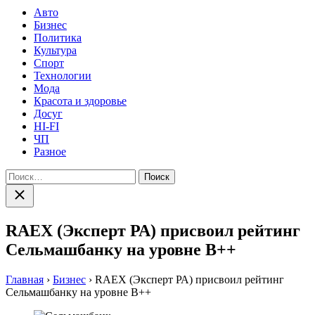
Авто
Бизнес
Политика
Культура
Спорт
Технологии
Мода
Красота и здоровье
Досуг
HI-FI
ЧП
Разное
Найти:
Закрыть
поиск
RAEX (Эксперт РА) присвоил рейтинг
Сельмашбанку на уровне B++
Главная
›
Бизнес
›
RAEX (Эксперт РА) присвоил рейтинг
Сельмашбанку на уровне B++