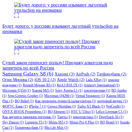
Будет дорого: у россиян изымают льготный утильсбор на
иномарки
Сухой закон приносит пользу! Продажу алкоголя надо
запретить по всей России
Samsung Galaxy S8
(6)
Xiaomi
(3)
AirPods
(2)
Татфондбанк
(2)
Огни Москвы
(2)
iOS 10.2
(2)
Apple Watch
(2)
Lada XRay
(1)
опасное
вождение
(1)
Renault Megane RS
(1)
КрАЗ В18.1Х
(1)
Amnesty International
(1)
Micromax Q354
(1)
Xiaomi Mi5
(1)
Sony Xperia L1
(1)
землетрясение
(1)
BQ Jumbo
(1)
Sega Genesis Gopher
(1)
Micromax Q4260
(1)
Virtual Singapore
(1)
Xiaomi Mi5S
Plus
(1)
BQ Belief
(1)
Как проверить точность калькулятора
(1)
почтовый индекс
(1)
ФОРУС Банк
(1)
iPhone 7
(1)
Gresso Meridian
(1)
Turbo X5 Black
(1)
NetCredit
(1)
ONYX BOOX Prometheus
(1)
BQ Element
(1)
HTC U Ultra
(1)
LeEco Liveman C1
(1)
Как научится танцевать тектоник
(1)
Таатта
(1)
ринопластика
(1)
DeepStack AI
(1)
Sky Dancer
(1)
Lumigon T3
(1)
Meizu M5
(1)
Meizu Pro 6 Plus
(1)
BQ Bond
(1)
Suzuki
Ciaz
(1)
Тальменка-банк
(1)
Blu Life Max
(1)