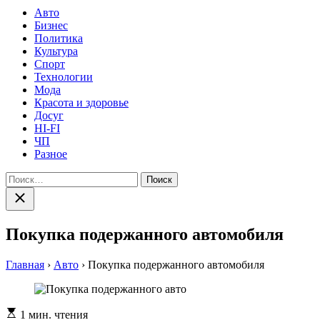
Авто
Бизнес
Политика
Культура
Спорт
Технологии
Мода
Красота и здоровье
Досуг
HI-FI
ЧП
Разное
Найти:
Закрыть
поиск
Покупка подержанного автомобиля
Главная
›
Авто
›
Покупка подержанного автомобиля
Расчетное
1 мин. чтения