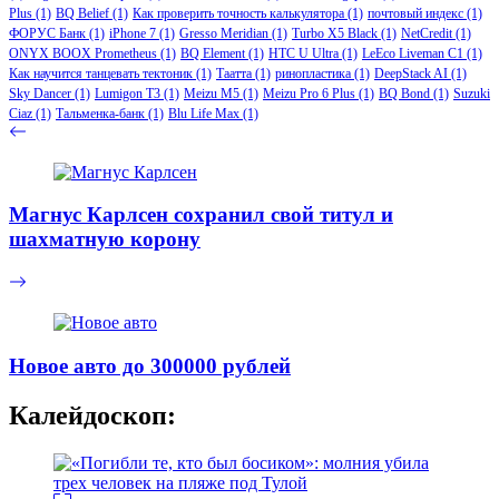
Plus
(1)
BQ Belief
(1)
Как проверить точность калькулятора
(1)
почтовый индекс
(1)
ФОРУС Банк
(1)
iPhone 7
(1)
Gresso Meridian
(1)
Turbo X5 Black
(1)
NetCredit
(1)
ONYX BOOX Prometheus
(1)
BQ Element
(1)
HTC U Ultra
(1)
LeEco Liveman C1
(1)
Как научится танцевать тектоник
(1)
Таатта
(1)
ринопластика
(1)
DeepStack AI
(1)
Sky Dancer
(1)
Lumigon T3
(1)
Meizu M5
(1)
Meizu Pro 6 Plus
(1)
BQ Bond
(1)
Suzuki
Ciaz
(1)
Тальменка-банк
(1)
Blu Life Max
(1)
Магнус Карлсен сохранил свой титул и
шахматную корону
Новое авто до 300000 рублей
Калейдоскоп: