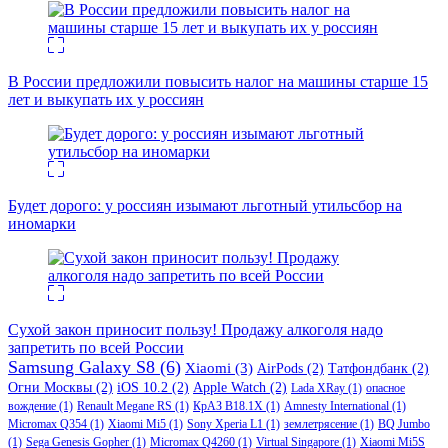
В России предложили повысить налог на машины старше 15
лет и выкупать их у россиян
Будет дорого: у россиян изымают льготный утильсбор на
иномарки
Сухой закон приносит пользу! Продажу алкоголя надо
запретить по всей России
Samsung Galaxy S8
(6)
Xiaomi
(3)
AirPods
(2)
Татфондбанк
(2)
Огни Москвы
(2)
iOS 10.2
(2)
Apple Watch
(2)
Lada XRay
(1)
опасное
вождение
(1)
Renault Megane RS
(1)
КрАЗ В18.1Х
(1)
Amnesty International
(1)
Micromax Q354
(1)
Xiaomi Mi5
(1)
Sony Xperia L1
(1)
землетрясение
(1)
BQ Jumbo
(1)
Sega Genesis Gopher
(1)
Micromax Q4260
(1)
Virtual Singapore
(1)
Xiaomi Mi5S