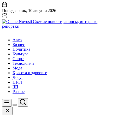
Перейти
к
Понедельник, 10 августа 2026
содержанию
Online-
Novosti
Авто
Свежие
Бизнес
новости,
Политика
анонсы,
Культура
интервью,
Спорт
репортаж
Технологии
Мода
Красота и здоровье
Досуг
HI-FI
ЧП
Разное
Поиск
Меню
Цвет
Закрыть
переключателя