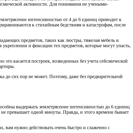
ейсмической активности. Для понимания не учеными-
емлетрясение интенсивностью от 4 до 6 единиц приводит к
приравниваются к стихийным бедствиям и катастрофам, после
 падающих предметов, таких как люстры, тяжелая мебель и
в укреплении и фиксации тех предметов, которые могут упасть,
но это касается построек, возведенных без учета сейсмической
артиры.
ука до сих пор не может. Поэтому, даже без предварительной
пособны выдержать землетрясение интенсивностью до 6 единиц
о не превышает одной минуты. Правда, и этого времени бывает
ах, вам нужно действовать очень быстро и слаженно с