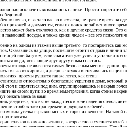
и полностью исключить возможность паники. Просто запретите се
х бедствий.
обенно ночью, и застало вас во время сна, не тратьте время на
но) в прихожей и документы, если их поиск не займет много вре
ество может быть отключено, как и другие средства связи. Это о
 и падающей посуды, а также крики людей – все это психологич
обенно на одном из этажей выше третьего, то постарайтесь как м
ов. Оказавшись на улице, поспешите отойти от дома и линий эл
стницей или батутом, если спасатели уже успели установить его
питься люди, мешающие друг другу и вам спастись.
оемы отнюдь не являются самым безопасным место в здании при 
ись только из кирпича, а дверные втулки вытачивались из цельн
логиях, проемы рушатся так же легко, как стены.
ствительно относительно безопасные укрытия в доме, который р
ой стол и спрятаться под ним, сгруппировавшись и накрыв голо
видите на своем пути: во время землетрясения, когда стены нак
т бежать здесь за вами.
ния, убедитесь, что вы не находитесь в зоне падения стекол, ан
ении столбов электропередачи и рвущихся кабелей.
 возможна утечка взрывоопасных и горючих веществ. На такой сл
и противогазы.
ерии толчков возможно затишье, которое снова сменится колеба
ружающих и, по возможности, помогите им чем сможете. Порой п