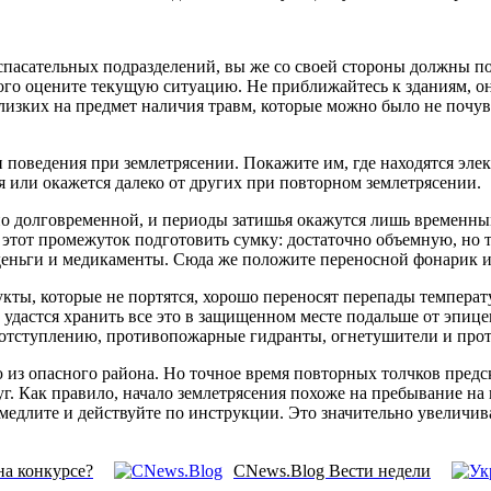
спасательных подразделений, вы же со своей стороны должны по
того оцените текущую ситуацию. Не приближайтесь к зданиям, о
близких на предмет наличия травм, которые можно было не почув
оведения при землетрясении. Покажите им, где находятся элект
тся или окажется далеко от других при повторном землетрясении.
но долговременной, и периоды затишья окажутся лишь временным
 этот промежуток подготовить сумку: достаточно объемную, но т
деньги и медикаменты. Сюда же положите переносной фонарик 
дукты, которые не портятся, хорошо переносят перепады температ
 удастся хранить все это в защищенном месте подальше от эпице
к отступлению, противопожарные гидранты, огнетушители и про
ию из опасного района. Но точное время повторных толчков пред
. Как правило, начало землетрясения похоже на пребывание на ко
 медлите и действуйте по инструкции. Это значительно увеличив
на конкурсе?
CNews.Blog Вести недели