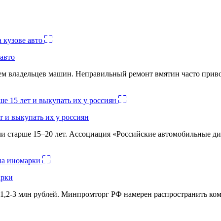
авто
лем владельцев машин. Неправильный ремонт вмятин часто при
 и выкупать их у россиян
и старше 15–20 лет. Ассоциация «Российские автомобильные д
арки
1,2-3 млн рублей. Минпромторг РФ намерен распространить комм