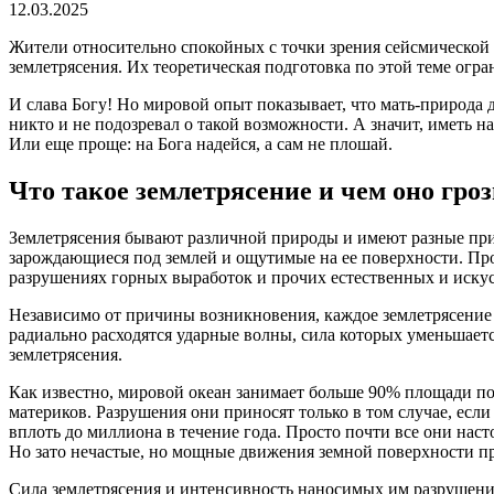
чтения
12.03.2025
Жители относительно спокойных с точки зрения сейсмической ак
землетрясения. Их теоретическая подготовка по этой теме ог
И слава Богу! Но мировой опыт показывает, что мать-природа д
никто и не подозревал о такой возможности. А значит, иметь 
Или еще проще: на Бога надейся, а сам не плошай.
Что такое землетрясение и чем оно гро
Землетрясения бывают различной природы и имеют разные при
зарождающиеся под землей и ощутимые на ее поверхности. Про
разрушениях горных выработок и прочих естественных и иску
Независимо от причины возникновения, каждое землетрясение им
радиально расходятся ударные волны, сила которых уменьшает
землетрясения.
Как известно, мировой океан занимает больше 90% площади п
материков. Разрушения они приносят только в том случае, есл
вплоть до миллиона в течение года. Просто почти все они нас
Но зато нечастые, но мощные движения земной поверхности пр
Сила землетрясения и интенсивность наносимых им разрушений