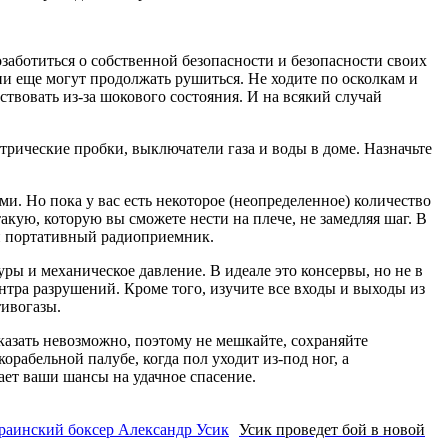
заботиться о собственной безопасности и безопасности своих
ни еще могут продолжать рушиться. Не ходите по осколкам и
ствовать из-за шокового состояния. И на всякий случай
рические пробки, выключатели газа и воды в доме. Назначьте
и. Но пока у вас есть некоторое (неопределенное) количество
акую, которую вы сможете нести на плече, не замедляя шаг. В
и портативный радиоприемник.
уры и механическое давление. В идеале это консервы, но не в
нтра разрушений. Кроме того, изучите все входы и выходы из
тивогазы.
сказать невозможно, поэтому не мешкайте, сохраняйте
рабельной палубе, когда пол уходит из-под ног, а
ает ваши шансы на удачное спасение.
Усик проведет бой в новой