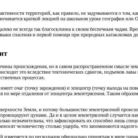
тивности территорий, как правило, не задумываются о том, как 
раничивается краткой лекцией на школьном уроке географии или
алеко не всегда так благосклонна к своим беспечным чадам. Вре
навыки спасения и первой помощи при природных катаклизмах до
зит
чины происхождения, но в самом распространенном смысле земл
исходит это вследствие тектонических сдвигов, подъемов лавы
сственных процессах.
еет очаг (точку зарождения) и эпицентр (точку выхода на повер
ся по мере отдаления от эпицентра землетрясения. Таким образо
оверхности Земли, и потому большинство землетрясений происх
и провоцируют цунами. Да и в целом землетрясений случается н
только незначительны, что зафиксировать их способно лишь спе
иносят человечеству столько ущерба, что запоминаются надолго
 измеряется по нескольким официально принятым в мире параме