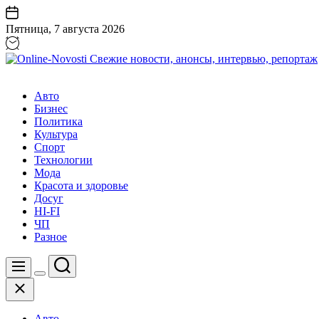
Перейти
к
Пятница, 7 августа 2026
содержанию
Online-
Novosti
Авто
Свежие
Бизнес
новости,
Политика
анонсы,
Культура
интервью,
Спорт
репортаж
Технологии
Мода
Красота и здоровье
Досуг
HI-FI
ЧП
Разное
Поиск
Меню
Цвет
Закрыть
переключателя
Авто