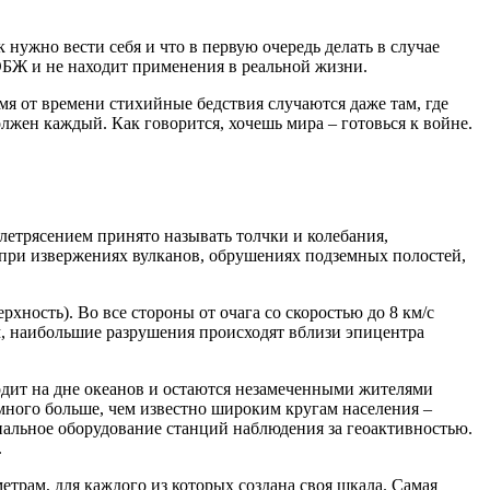
нужно вести себя и что в первую очередь делать в случае
 ОБЖ и не находит применения в реальной жизни.
мя от времени стихийные бедствия случаются даже там, где
лжен каждый. Как говорится, хочешь мира – готовься к войне.
етрясением принято называть толчки и колебания,
 при извержениях вулканов, обрушениях подземных полостей,
хность). Во все стороны от очага со скоростью до 8 км/с
м, наибольшие разрушения происходят вблизи эпицентра
одит на дне океанов и остаются незамеченными жителями
амного больше, чем известно широким кругам населения –
циальное оборудование станций наблюдения за геоактивностью.
.
трам, для каждого из которых создана своя шкала. Самая