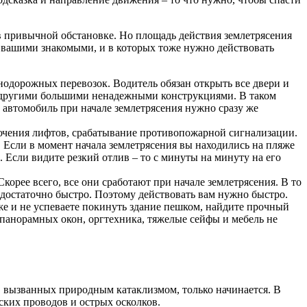
 в привычной обстановке. Но площадь действия землетрясения
и вашими знакомыми, и в которых тоже нужно действовать
нодорожных перевозок. Водитель обязан открыть все двери и
и другими большими ненадежными конструкциями. В таком
й автомобиль при начале землетрясения нужно сразу же
ключения лифтов, срабатывание противопожарной сигнализации.
 Если в момент начала землетрясения вы находились на пляже
 Если видите резкий отлив – то с минуты на минуту на его
ее всего, все они сработают при начале землетрясения. В то
достаточно быстро. Поэтому действовать вам нужно быстро.
аже и не успеваете покинуть здание пешком, найдите прочный
 панорамных окон, оргтехника, тяжелые сейфы и мебель не
, вызванных природным катаклизмом, только начинается. В
ских проводов и острых осколков.