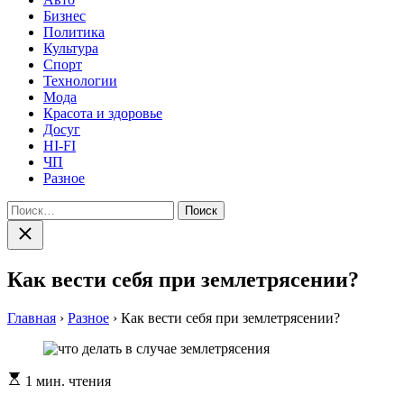
Бизнес
Политика
Культура
Спорт
Технологии
Мода
Красота и здоровье
Досуг
HI-FI
ЧП
Разное
Найти:
Закрыть
поиск
Как вести себя при землетрясении?
Главная
›
Разное
›
Как вести себя при землетрясении?
Расчетное
1 мин. чтения
время