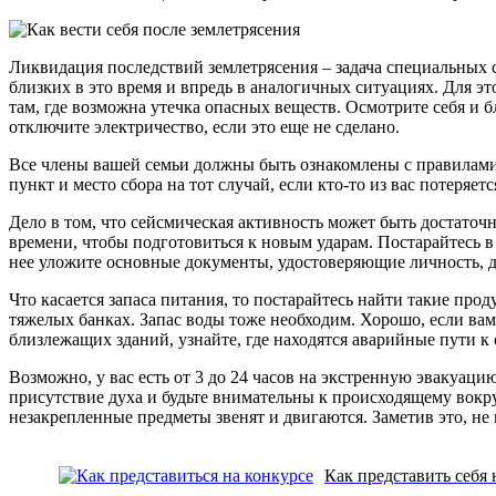
Ликвидация последствий землетрясения – задача специальных 
близких в это время и впредь в аналогичных ситуациях. Для э
там, где возможна утечка опасных веществ. Осмотрите себя и 
отключите электричество, если это еще не сделано.
Все члены вашей семьи должны быть ознакомлены с правилами п
пункт и место сбора на тот случай, если кто-то из вас потеряе
Дело в том, что сейсмическая активность может быть достаточ
времени, чтобы подготовиться к новым ударам. Постарайтесь в
нее уложите основные документы, удостоверяющие личность, 
Что касается запаса питания, то постарайтесь найти такие про
тяжелых банках. Запас воды тоже необходим. Хорошо, если вам
близлежащих зданий, узнайте, где находятся аварийные пути 
Возможно, у вас есть от 3 до 24 часов на экстренную эвакуац
присутствие духа и будьте внимательны к происходящему вокруг
незакрепленные предметы звенят и двигаются. Заметив это, не
Как представить себя 