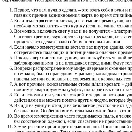
Первое, что вам нужно сделать – это взять себя в руки 
главных причин возникновения жертв во время стихийны
Если землетрясение происходит в темное время суток, ос
необходимо захватить – это куртку (если на улице холод
Возможно, включить свет у вас и не получится – электрич
Сигналы тревоги, звук сирены, грохот трескающихся стен
придется это сделать ради собственного выживания.
Если начало землетрясения застало вас внутри здания, ос
остерегайтесь падающих и потенциально опасных предмет
Покидая верхние этажи здания, воспользуйтесь черной ле
заблокированными, а на площадках перед ними будут тол
Вопреки распространенному мифу, дверные и оконные пр
возможно, было справедливым раньше, когда дома строил
панельные или основаны на современных каркасных техно
А вот прочные, основательные столы и/или кровати – дей
покинуть квартиру/комнату/офис, постарайтесь найти так
Если вспомните и успеете, откройте те двери, которые у
действиями вы можете помочь другим людям, которые буду
Выйдя на улицу и отойдя на безопасное расстояние от зда
безопасным. Особенно внимательным нужно быть в отнош
Во время землетрясения часто поднимается пыль, а также
бы собственной одеждой, если спасатели не предоставил
Землетрясение происходит неравномерно. После первой с
для оказания помощи. Тем не менее, не забывайте об ок