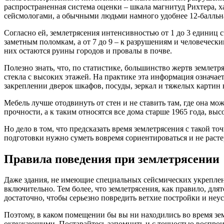
распространенная система оценки – шкала магнитуд Рихтера, 
сейсмологами, а обычными людьми намного удобнее 12-балльн
Согласно ей, землетрясения интенсивностью от 1 до 3 единиц 
заметным поломкам, а от 7 до 9 – к разрушениям и человеческ
них остаются руины городов и провалы в почве.
Полезно знать, что, по статистике, большинство жертв землет
стекла с высоких этажей. На практике эта информация означае
закреплении дверок шкафов, посуды, зеркал и тяжелых картин 
Мебель лучше отодвинуть от стен и не ставить там, где она мо
прочности, а к таким относятся все дома старше 1965 года, в
Но дело в том, что предсказать время землетрясения с такой т
подготовки нужно суметь вовремя сориентироваться и не растер
Правила поведения при землетрясении
Даже здания, не имеющие специальных сейсмических укреплен
включительно. Тем более, что землетрясения, как правило, дл
достаточно, чтобы серьезно повредить ветхие постройки и неу
Поэтому, в каком помещении бы вы ни находились во время зем
окружающими. Постарайтесь запомнить и с точностью воспрои