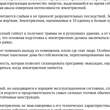
характеризующая количество энергии, выделившейся во время с
ая шкала измерения интенсивности землетрясений.
считаются слабым и не приносят разрушительных последствий. З
им жертвам. Землетрясения, оцениваемые в 10 единиц и больше 
рясений гибнут и получают травмы не в рухнувших зданиях, а от
т, что основная подготовка к землетрясению должна заключаться 
в рамах.
жет помешать выходу из помещения, и/или где спят люди. Особен
ысотные панельные дома без сейсмопоясов, перепланированные кв
очность, которая позволит спланировать программу эвакуации, на
яться, когда землетрясение начнется.
ий, но находящиеся в хорошем эксплуатационном состоянии, с
ятся недолго и продолжительность самых сильных толчков обычн
стойчивые конструкции.
летрясения, не зная наверняка о его технических характеристик
звести действия, изложенные в этой инструкции: