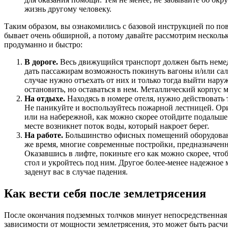
жизнь другому человеку.
Таким образом, вы ознакомились с базовой инструкцией по пов
бывает очень обширной, а потому давайте рассмотрим несколь
продуманно и быстро:
В дороге.
Весь движущийся транспорт должен быть немедл
дать пассажирам возможность покинуть вагоны и/или са
случае нужно отъехать от них и только тогда выйти нару
остановить, но оставаться в нем. Металлический корпус
На отдыхе.
Находясь в номере отеля, нужно действовать
Не паникуйте и воспользуйтесь пожарной лестницей. Ори
или на набережной, как можно скорее отойдите подальше
месте возникнет поток воды, который накроет берег.
На работе.
Большинство офисных помещений оборудованы 
же время, многие современные постройки, предназначен
Оказавшись в лифте, покиньте его как можно скорее, что
стол и укройтесь под ним. Другое более-менее надежное 
заденут вас в случае падения.
Как вести себя после землетрясения
После окончания подземных толчков минует непосредственная 
зависимости от мощности землетрясения, это может быть расчи