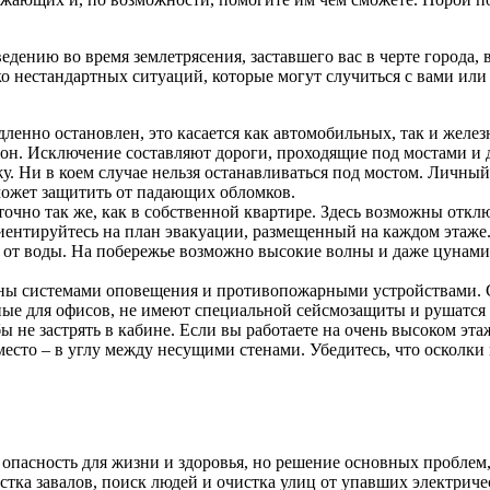
едению во время землетрясения, заставшего вас в черте города,
ко нестандартных ситуаций, которые могут случиться с вами ил
енно остановлен, это касается как автомобильных, так и желез
лон. Исключение составляют дороги, проходящие под мостами 
жу. Ни в коем случае нельзя останавливаться под мостом. Личны
 может защитить от падающих обломков.
 точно так же, как в собственной квартире. Здесь возможны от
ентируйтесь на план эвакуации, размещенный на каждом этаже.
 от воды. На побережье возможно высокие волны и даже цунами.
системами оповещения и противопожарными устройствами. Скор
ные для офисов, не имеют специальной сейсмозащиты и рушатся 
бы не застрять в кабине. Если вы работаете на очень высоком эт
место – в углу между несущими стенами. Убедитесь, что осколки
опасность для жизни и здоровья, но решение основных проблем
стка завалов, поиск людей и очистка улиц от упавших электриче