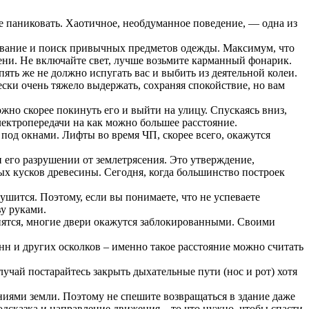
бе паниковать. Хаотичное, необдуманное поведение, — одна из
 одевание и поиск привычных предметов одежды. Максимум, что
мени. Не включайте свет, лучше возьмите карманный фонарик.
пять же не должно испугать вас и выбить из деятельной колеи.
ески очень тяжело выдержать, сохраняя спокойствие, но вам
ожно скорее покинуть его и выйти на улицу. Спускаясь вниз,
ектропередачи на как можно большее расстояние.
 под окнами. Лифты во время ЧП, скорее всего, окажутся
его разрушении от землетрясения. Это утверждение,
ых кусков древесины. Сегодня, когда большинство построек
ушится. Поэтому, если вы понимаете, что не успеваете
ву руками.
ренятся, многие двери окажутся заблокированными. Своими
тенн и других осколков – именно такое расстояние можно считать
учай постарайтесь закрыть дыхательные пути (нос и рот) хотя
ниями земли. Поэтому не спешите возвращаться в здание даже
одсказка и направление движения – то что нужно, чтобы спасти