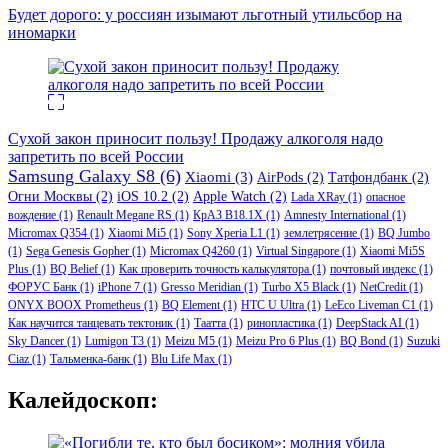
Будет дорого: у россиян изымают льготный утильсбор на
иномарки
Сухой закон приносит пользу! Продажу алкоголя надо
запретить по всей России
Samsung Galaxy S8
(6)
Xiaomi
(3)
AirPods
(2)
Татфондбанк
(2)
Огни Москвы
(2)
iOS 10.2
(2)
Apple Watch
(2)
Lada XRay
(1)
опасное
вождение
(1)
Renault Megane RS
(1)
КрАЗ В18.1Х
(1)
Amnesty International
(1)
Micromax Q354
(1)
Xiaomi Mi5
(1)
Sony Xperia L1
(1)
землетрясение
(1)
BQ Jumbo
(1)
Sega Genesis Gopher
(1)
Micromax Q4260
(1)
Virtual Singapore
(1)
Xiaomi Mi5S
Plus
(1)
BQ Belief
(1)
Как проверить точность калькулятора
(1)
почтовый индекс
(1)
ФОРУС Банк
(1)
iPhone 7
(1)
Gresso Meridian
(1)
Turbo X5 Black
(1)
NetCredit
(1)
ONYX BOOX Prometheus
(1)
BQ Element
(1)
HTC U Ultra
(1)
LeEco Liveman C1
(1)
Как научится танцевать тектоник
(1)
Таатта
(1)
ринопластика
(1)
DeepStack AI
(1)
Sky Dancer
(1)
Lumigon T3
(1)
Meizu M5
(1)
Meizu Pro 6 Plus
(1)
BQ Bond
(1)
Suzuki
Ciaz
(1)
Тальменка-банк
(1)
Blu Life Max
(1)
Калейдоскоп: