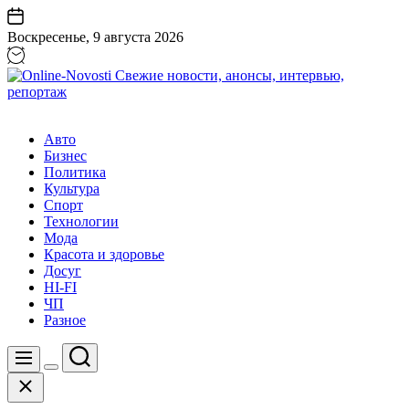
Перейти
к
Воскресенье, 9 августа 2026
содержанию
Online-
Novosti
Авто
Свежие
Бизнес
новости,
Политика
анонсы,
Культура
интервью,
Спорт
репортаж
Технологии
Мода
Красота и здоровье
Досуг
HI-FI
ЧП
Разное
Поиск
Меню
Цвет
Закрыть
переключателя