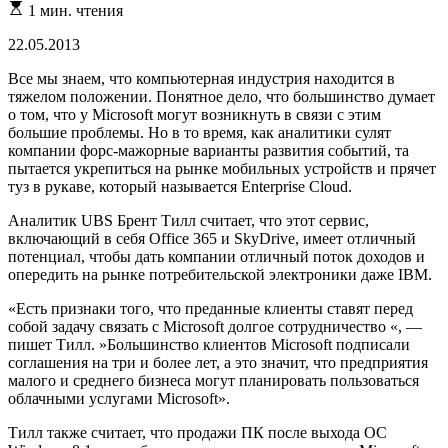
Расчетное
1 мин. чтения
время
чтения
22.05.2013
Все мы знаем, что компьютерная индустрия находится в
тяжелом положении. Понятное дело, что большинство думает
о том, что у Microsoft могут возникнуть в связи с этим
большие проблемы. Но в то время, как аналитики сулят
компании форс-мажорные варианты развития событий, та
пытается укрепиться на рынке мобильных устройств и прячет
туз в рукаве, который называется Enterprise Cloud.
Аналитик UBS Брент Тилл считает, что этот сервис,
включающий в себя Office 365 и SkyDrive, имеет отличный
потенциал, чтобы дать компании отличный поток доходов и
опередить на рынке потребительской электроники даже IBM.
«Есть признаки того, что преданные клиенты ставят перед
собой задачу связать с Microsoft долгое сотрудничество «, —
пишет Тилл. »Большинство клиентов Microsoft подписали
соглашения на три и более лет, а это значит, что предприятия
малого и среднего бизнеса могут планировать пользоваться
облачными услугами Microsoft».
Тилл также считает, что продажи ПК после выхода ОС