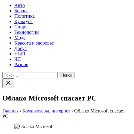
Авто
Бизнес
Политика
Культура
Спорт
Технологии
Мода
Красота и здоровье
Досуг
HI-FI
ЧП
Разное
Найти:
Закрыть
поиск
Облако Microsoft спасает PC
Главная
›
Компьютеры, интернет
›
Облако Microsoft спасает
PC