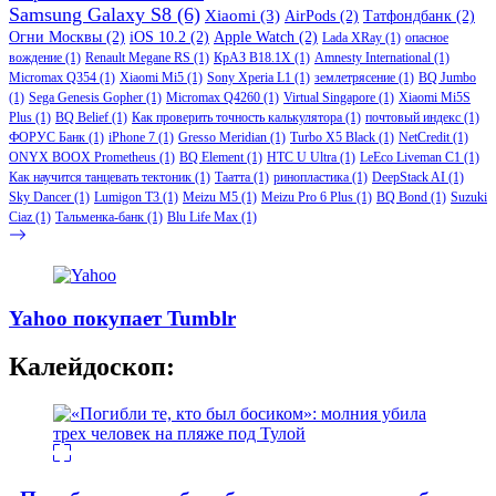
Samsung Galaxy S8
(6)
Xiaomi
(3)
AirPods
(2)
Татфондбанк
(2)
Огни Москвы
(2)
iOS 10.2
(2)
Apple Watch
(2)
Lada XRay
(1)
опасное
вождение
(1)
Renault Megane RS
(1)
КрАЗ В18.1Х
(1)
Amnesty International
(1)
Micromax Q354
(1)
Xiaomi Mi5
(1)
Sony Xperia L1
(1)
землетрясение
(1)
BQ Jumbo
(1)
Sega Genesis Gopher
(1)
Micromax Q4260
(1)
Virtual Singapore
(1)
Xiaomi Mi5S
Plus
(1)
BQ Belief
(1)
Как проверить точность калькулятора
(1)
почтовый индекс
(1)
ФОРУС Банк
(1)
iPhone 7
(1)
Gresso Meridian
(1)
Turbo X5 Black
(1)
NetCredit
(1)
ONYX BOOX Prometheus
(1)
BQ Element
(1)
HTC U Ultra
(1)
LeEco Liveman C1
(1)
Как научится танцевать тектоник
(1)
Таатта
(1)
ринопластика
(1)
DeepStack AI
(1)
Sky Dancer
(1)
Lumigon T3
(1)
Meizu M5
(1)
Meizu Pro 6 Plus
(1)
BQ Bond
(1)
Suzuki
Ciaz
(1)
Тальменка-банк
(1)
Blu Life Max
(1)
Yahoo покупает Tumblr
Калейдоскоп: