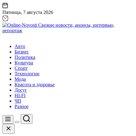
Перейти
к
Пятница, 7 августа 2026
содержанию
Online-
Novosti
Авто
Свежие
Бизнес
новости,
Политика
анонсы,
Культура
интервью,
Спорт
репортаж
Технологии
Мода
Красота и здоровье
Досуг
HI-FI
ЧП
Разное
Поиск
Меню
Цвет
Закрыть
переключателя