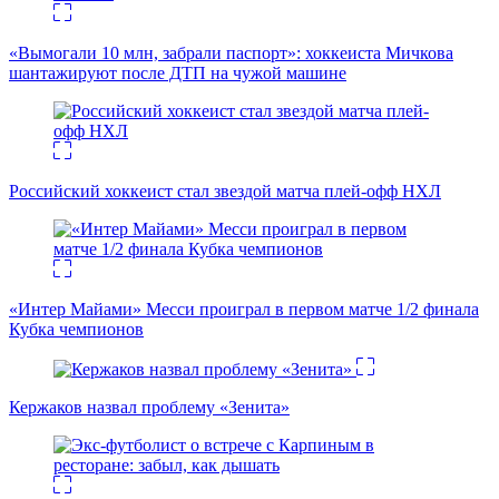
«Вымогали 10 млн, забрали паспорт»: хоккеиста Мичкова
шантажируют после ДТП на чужой машине
Российский хоккеист стал звездой матча плей-офф НХЛ
«Интер Майами» Месси проиграл в первом матче 1/2 финала
Кубка чемпионов
Кержаков назвал проблему «Зенита»