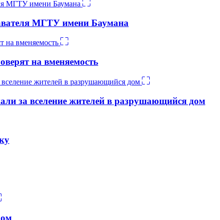
давателя МГТУ имени Баумана
оверят на вменяемость
али за вселение жителей в разрушающийся дом
ку
ром