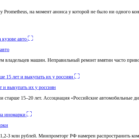
ometheus, на момент анонса у которой не было ни одного конк
авто
лем владельцев машин. Неправильный ремонт вмятин часто при
 и выкупать их у россиян
и старше 15–20 лет. Ассоциация «Российские автомобильные д
арки
1,2-3 млн рублей. Минпромторг РФ намерен распространить комм