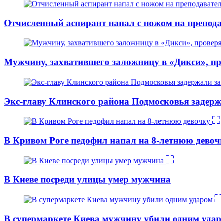
Отчисленный аспирант напал с ножом на препо
Мужчину, захватившего заложницу в «Дикси», пр
Экс-главу Клинского района Подмосковья задерж
В Кривом Роге педофил напал на 8-летнюю девоч
В Киеве посреди улицы умер мужчина
В супермаркете Киева мужчину убили одним уда