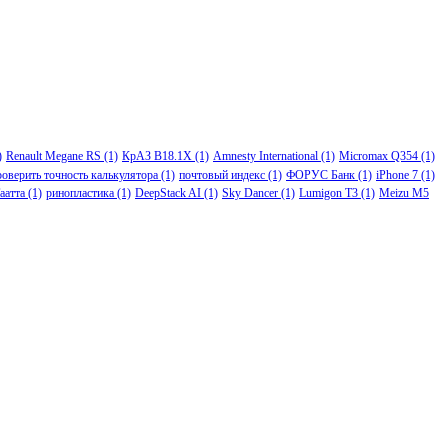
)
Renault Megane RS
(1)
КрАЗ В18.1Х
(1)
Amnesty International
(1)
Micromax Q354
(1)
роверить точность калькулятора
(1)
почтовый индекс
(1)
ФОРУС Банк
(1)
iPhone 7
(1)
аатта
(1)
ринопластика
(1)
DeepStack AI
(1)
Sky Dancer
(1)
Lumigon T3
(1)
Meizu M5