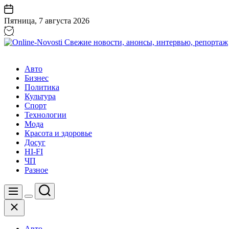
Перейти
к
Пятница, 7 августа 2026
содержанию
Online-
Novosti
Авто
Свежие
Бизнес
новости,
Политика
анонсы,
Культура
интервью,
Спорт
репортаж
Технологии
Мода
Красота и здоровье
Досуг
HI-FI
ЧП
Разное
Поиск
Меню
Цвет
Закрыть
переключателя
Авто