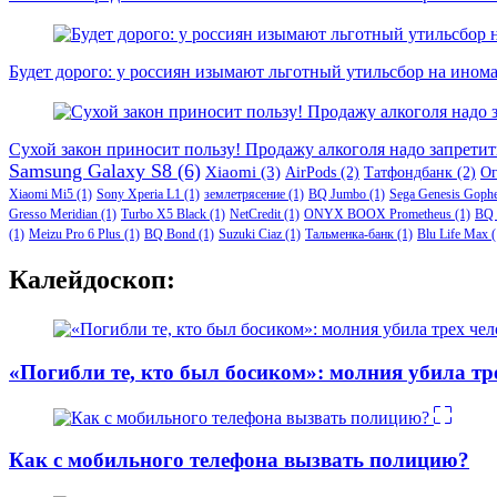
Будет дорого: у россиян изымают льготный утильсбор на ином
Сухой закон приносит пользу! Продажу алкоголя надо запретит
Samsung Galaxy S8
(6)
Xiaomi
(3)
AirPods
(2)
Татфондбанк
(2)
О
Xiaomi Mi5
(1)
Sony Xperia L1
(1)
землетрясение
(1)
BQ Jumbo
(1)
Sega Genesis Goph
Gresso Meridian
(1)
Turbo X5 Black
(1)
NetCredit
(1)
ONYX BOOX Prometheus
(1)
BQ 
(1)
Meizu Pro 6 Plus
(1)
BQ Bond
(1)
Suzuki Ciaz
(1)
Тальменка-банк
(1)
Blu Life Max
(
Калейдоскоп:
«Погибли те, кто был босиком»: молния убила тр
Как с мобильного телефона вызвать полицию?