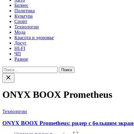
Бизнес
Политика
Культура
Спорт
Технологии
Мода
Красота и здоровье
Досуг
HI-FI
ЧП
Разное
Найти:
Закрыть
поиск
ONYX BOOX Prometheus
Категории
Технологии
ONYX BOOX Prometheus: ридер с большим экрано