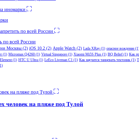
арки
ь по всей России
гни Москвы
(2)
iOS 10.2
(2)
Apple Watch
(2)
Lada XRay
(1)
опасное вождение
(1
er
(1)
Micromax Q4260
(1)
Virtual Singapore
(1)
Xiaomi Mi5S Plus
(1)
BQ Belief
(1)
Как п
Element
(1)
HTC U Ultra
(1)
LeEco Liveman C1
(1)
Как научится танцевать тектоник
(1)
Т
1)
ех человек на пляже под Тулой