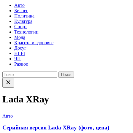
Авто
Бизнес
Политика
Культура
Спорт
Технологии
Мода
Красота и здоровье
Досуг
HI-FI
ЧП
Разное
Найти:
Закрыть
поиск
Lada XRay
Категории
Авто
Серийная версия Lada XRay (фото, цена)