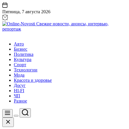
Перейти
к
Пятница, 7 августа 2026
содержанию
Online-
Novosti
Авто
Свежие
Бизнес
новости,
Политика
анонсы,
Культура
интервью,
Спорт
репортаж
Технологии
Мода
Красота и здоровье
Досуг
HI-FI
ЧП
Разное
Поиск
Меню
Цвет
Закрыть
переключателя