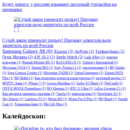
Будет дорого: у россиян изымают льготный утильсбор на
иномарки
Сухой закон приносит пользу! Продажу алкоголя надо
запретить по всей России
Samsung Galaxy S8
(6)
Xiaomi
(3)
AirPods
(2)
Татфондбанк
(2)
Огни Москвы
(2)
iOS 10.2
(2)
Apple Watch
(2)
Lada XRay
(1)
опасное
вождение
(1)
Renault Megane RS
(1)
КрАЗ В18.1Х
(1)
Amnesty International
(1)
Micromax Q354
(1)
Xiaomi Mi5
(1)
Sony Xperia L1
(1)
землетрясение
(1)
BQ Jumbo
(1)
Sega Genesis Gopher
(1)
Micromax Q4260
(1)
Virtual Singapore
(1)
Xiaomi Mi5S
Plus
(1)
BQ Belief
(1)
Как проверить точность калькулятора
(1)
почтовый индекс
(1)
ФОРУС Банк
(1)
iPhone 7
(1)
Gresso Meridian
(1)
Turbo X5 Black
(1)
NetCredit
(1)
ONYX BOOX Prometheus
(1)
BQ Element
(1)
HTC U Ultra
(1)
LeEco Liveman C1
(1)
Как научится танцевать тектоник
(1)
Таатта
(1)
ринопластика
(1)
DeepStack AI
(1)
Sky Dancer
(1)
Lumigon T3
(1)
Meizu M5
(1)
Meizu Pro 6 Plus
(1)
BQ Bond
(1)
Suzuki
Ciaz
(1)
Тальменка-банк
(1)
Blu Life Max
(1)
Калейдоскоп: