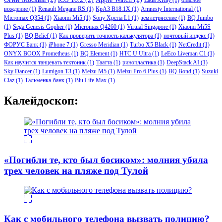
Lada XRay
(1)
опасное
вождение
(1)
Renault Megane RS
(1)
КрАЗ В18.1Х
(1)
Amnesty International
(1)
Micromax Q354
(1)
Xiaomi Mi5
(1)
Sony Xperia L1
(1)
землетрясение
(1)
BQ Jumbo
(1)
Sega Genesis Gopher
(1)
Micromax Q4260
(1)
Virtual Singapore
(1)
Xiaomi Mi5S
Plus
(1)
BQ Belief
(1)
Как проверить точность калькулятора
(1)
почтовый индекс
(1)
ФОРУС Банк
(1)
iPhone 7
(1)
Gresso Meridian
(1)
Turbo X5 Black
(1)
NetCredit
(1)
ONYX BOOX Prometheus
(1)
BQ Element
(1)
HTC U Ultra
(1)
LeEco Liveman C1
(1)
Как научится танцевать тектоник
(1)
Таатта
(1)
ринопластика
(1)
DeepStack AI
(1)
Sky Dancer
(1)
Lumigon T3
(1)
Meizu M5
(1)
Meizu Pro 6 Plus
(1)
BQ Bond
(1)
Suzuki
Ciaz
(1)
Тальменка-банк
(1)
Blu Life Max
(1)
Калейдоскоп:
«Погибли те, кто был босиком»: молния убила
трех человек на пляже под Тулой
Как с мобильного телефона вызвать полицию?