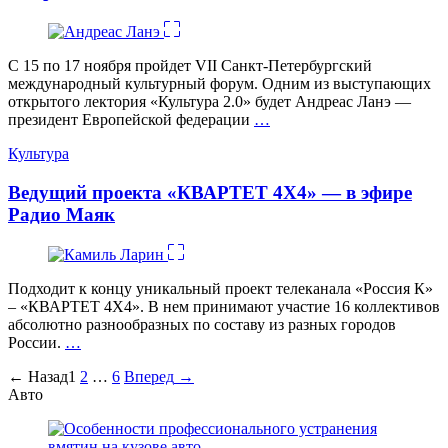
C 15 по 17 ноября пройдет VII Санкт-Петербургский
международный культурный форум. Одним из выступающих
открытого лектория «Культура 2.0» будет Андреас Ланэ —
президент Европейской федерации
…
Категории
Культура
Ведущий проекта «КВАРТЕТ 4Х4» — в эфире
Радио Маяк
Подходит к концу уникальный проект телеканала «Россия К»
– «КВАРТЕТ 4Х4». В нем принимают участие 16 коллективов
абсолютно разнообразных по составу из разных городов
России.
…
Пагинация
←
Назад
1
2
…
6
Вперед
→
Авто
записей