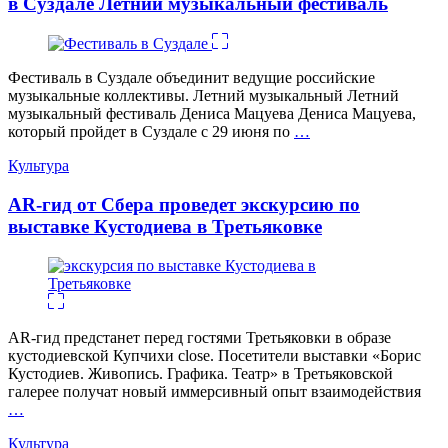
в Суздале Летний музыкальный фестиваль
Фестиваль в Суздале объединит ведущие российские
музыкальные коллективы. Летний музыкальный Летний
музыкальный фестиваль Дениса Мацуева Дениса Мацуева,
который пройдет в Суздале с 29 июня по
…
Категории
Культура
AR-гид от Сбера проведет экскурсию по
выставке Кустодиева в Третьяковке
AR-гид предстанет перед гостями Третьяковки в образе
кустодиевской Купчихи close. Посетители выставки «Борис
Кустодиев. Живопись. Графика. Театр» в Третьяковской
галерее получат новый иммерсивный опыт взаимодействия
…
Категории
Культура