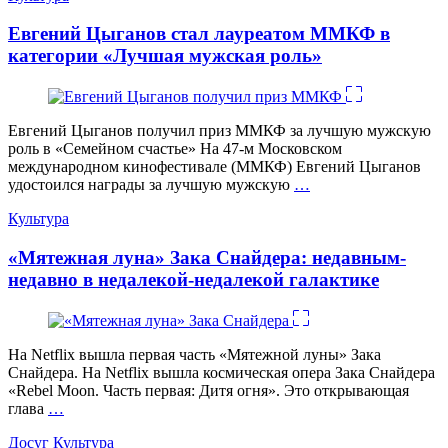
Евгений Цыганов стал лауреатом ММКФ в
категории «Лучшая мужская роль»
Евгений Цыганов получил приз ММКФ за лучшую мужскую
роль в «Семейном счастье» На 47-м Московском
международном кинофестивале (ММКФ) Евгений Цыганов
удостоился награды за лучшую мужскую
…
Категории
Культура
«Мятежная луна» Зака Снайдера: недавным-
недавно в недалекой-недалекой галактике
На Netflix вышла первая часть «Мятежной луны» Зака
Снайдера. На Netflix вышла космическая опера Зака Снайдера
«Rebel Moon. Часть первая: Дитя огня». Это открывающая
глава
…
Категории
Досуг
Культура