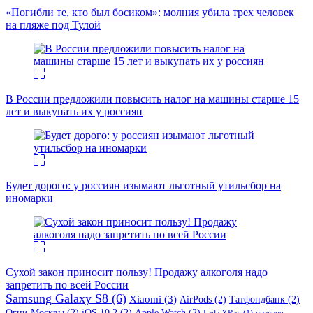
«Погибли те, кто был босиком»: молния убила трех человек
на пляже под Тулой
В России предложили повысить налог на машины старше 15
лет и выкупать их у россиян
Будет дорого: у россиян изымают льготный утильсбор на
иномарки
Сухой закон приносит пользу! Продажу алкоголя надо
запретить по всей России
Samsung Galaxy S8
(6)
Xiaomi
(3)
AirPods
(2)
Татфондбанк
(2)
Огни Москвы
(2)
iOS 10.2
(2)
Apple Watch
(2)