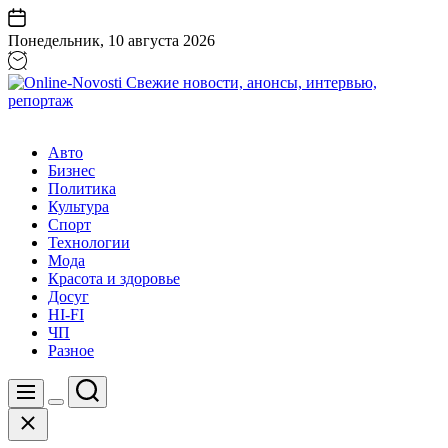
Перейти
к
Понедельник, 10 августа 2026
содержанию
Online-
Novosti
Авто
Свежие
Бизнес
новости,
Политика
анонсы,
Культура
интервью,
Спорт
репортаж
Технологии
Мода
Красота и здоровье
Досуг
HI-FI
ЧП
Разное
Поиск
Меню
Цвет
Закрыть
переключателя