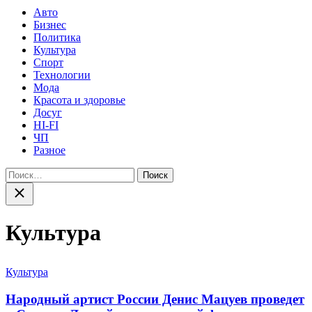
Авто
Бизнес
Политика
Культура
Спорт
Технологии
Мода
Красота и здоровье
Досуг
HI-FI
ЧП
Разное
Найти:
Закрыть
поиск
Культура
Категории
Культура
Народный артист России Денис Мацуев проведет