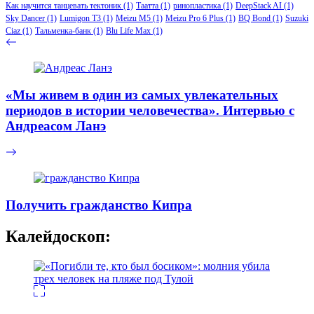
Как научится танцевать тектоник
(1)
Таатта
(1)
ринопластика
(1)
DeepStack AI
(1)
Sky Dancer
(1)
Lumigon T3
(1)
Meizu M5
(1)
Meizu Pro 6 Plus
(1)
BQ Bond
(1)
Suzuki
Ciaz
(1)
Тальменка-банк
(1)
Blu Life Max
(1)
«Мы живем в один из самых увлекательных
периодов в истории человечества». Интервью с
Андреасом Ланэ
Получить гражданство Кипра
Калейдоскоп: