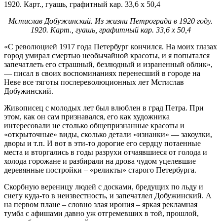
Мстислав Добужинский. Из жизни Петрограда в 1920 году.
1920. Карт., гуашь, графитный кар. 33,6 х 50,4
«С революцией 1917 года Петербург кончился. На моих глазах
город умирал смертью необычайной красоты, и я попытался
запечатлеть его страшный, безлюдный и израненный облик»,
— писал в своих воспоминаниях перенесший в городе на
Неве все тяготы послереволюционных лет Мстислав
Добужинский.
Живописец с молодых лет был влюблен в град Петра. При
этом, как он сам признавался, его как художника
интересовали не столько общепризнанные красоты и
«открыточные» виды, сколько детали «изнанки» — закоулки,
дворы и т.п. И вот в эти-то дорогие его сердцу потаенные
места и вторгались в годы разрухи отчаявшиеся от голода и
холода горожане и разбирали на дрова чудом уцелевшие
деревянные постройки – «реликты» старого Петербурга.
Скорбную вереницу людей с досками, бредущих по льду и
снегу куда-то в неизвестность, и запечатлел Добужинский. А
на первом плане – словно злая ирония – яркая рекламная
тумба с афишами давно уж отгремевших в той, прошлой,