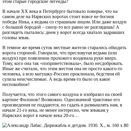
этом старые городские легенды?
В начале ХХ века в Петербурге бытовало поверье, что на
самом деле на Нарвских воротах стоит вовсе не богиня
победы Ника, а ведьма со страшным лицом. Или даже колдун
с большой бородой – снизу-то все равно не разглядишь! А
разглядеть пытались: днем у ворот всегда хватало задравших
головы зевак.
В темное же время суток местные жители старались обходить
ворота стороной. Говорили, что пресловутая ведьма (или
колдун) при появлении прохожего воздевала руки вверх.
Тому, кого она так «поприветствовала», было несдобровать.
Иные же считали, что этим жестом она не просто какого-то
человека, а всю матушку-Россию проклинала, бедствия ей
сулила неисчислимые. А ведь время-то было ох какое
неспокойное!
Получается, что этого самого колдуна и изобразил на своей
картине Филонов? Возможно. Однозначной трактовке его
произведения не поддаются, но гадать и размышлять нам, в
начале 21-го века, не менее интересно, чем зевакам у
Нарвских ворот в начале века 20-го…