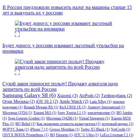
В России предложили повысить налог на машины старше 15
лет и выкупать их у россиян
Будет дорого: у россиян изымают льготный утильсбор на
иномарки
Сухой закон приносит пользу! Продажу алкоголя надо
запретить по всей России
Samsung Galaxy S8
(6)
Xiaomi
(3)
AirPods
(2)
Татфондбанк
(2)
Огни Москвы
(2)
iOS 10.2
(2)
Apple Watch
(2)
Lada XRay
(1)
опасное
вождение
(1)
Renault Megane RS
(1)
КрАЗ В18.1Х
(1)
Amnesty International
(1)
Micromax Q354
(1)
Xiaomi Mi5
(1)
Sony Xperia L1
(1)
землетрясение
(1)
BQ Jumbo
(1)
Sega Genesis Gopher
(1)
Micromax Q4260
(1)
Virtual Singapore
(1)
Xiaomi Mi5S
Plus
(1)
BQ Belief
(1)
Как проверить точность калькулятора
(1)
почтовый индекс
(1)
ФОРУС Банк
(1)
iPhone 7
(1)
Gresso Meridian
(1)
Turbo X5 Black
(1)
NetCredit
(1)
ONYX BOOX Prometheus
(1)
BQ Element
(1)
HTC U Ultra
(1)
LeEco Liveman C1
(1)