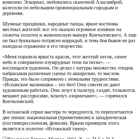
комплекс Эскориал, любовались сказочной Альгамброй,
колесили по небольшим провинциальным городкам и
деревням.
Шумные праздники, народные танцы, яркие костюмы
местных жителей: все это оказало огромное влияние на
сюжеты полотен и живописную манеру Кончаловского. А еще
он был буквально потрясен корридой, и тема боя быков не раз
находила отражение в его творчестве.
«Меня поразила яркость красок, этот желтый песок, синее
небо и совершенно изумрудные тени на песке», —
восхищался художник. Он делал с натуры множество этюдов,
набрасывая различные сцены то акварелью, то маслом.
Правда, это было сопряжено с немалыми трудностями.
«Испанские мальчишки – это бич! Они совсем не дают
художникам работать. Они лезут в палитру, галдят, толкаются,
мешают расспросами, хохочут, озорничают», — горячился
Кончаловский.
В испанской серии мастера то чередуются, то переплетаются
две линии: национальная (примитивизм) и западническая
(постимпрессионизм, фовизм). Ярким примером этого
является и полотно «Испанский танец».