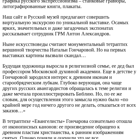
графика русского экспрессионизма – станковые гравюры,
литографированные книги, плакаты.
Наш сайт и Русский музей предлагают совершить
виртуальную экскурсию по уникальной выставке. Осамых
ярких, значительных и даже загадочных экспонатах
рассказывает сотрудник ГРМ Антон Александров.
Ныне искусствоведы считают монументальный тетраптих
вершиной творчества Натальи Гончаровой. Но на первых
выставках картины вызвали скандал…
Будущая художница выросла в религиозной семье, ее дед был
профессором Московской духовной академии. Еще в детстве у
Гончаровой зародился интерес к древним иконам и
старообрядческим лубкам. Глубоко верующая, она чаще
других русских авангардистов обращалась к теме религии и
даже мечтала проиллюстрировать Библию. Но, по ее же
словам, для осуществления этого замысла нужно было «по
крайней мере год ничего другого не делать, отказаться от всех
заказов…»
В тетраптихе «Евангелисты» Гончарова сознательно отошла
от иконописных канонов: ее произведение обращено к
древним пластам христианства, к ранним изображениям
святых. Однако поняли и оценили это не все.