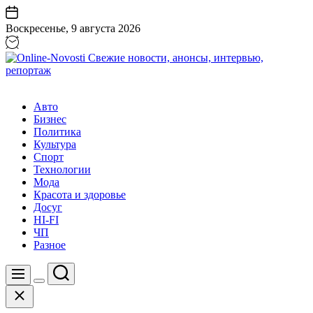
Перейти
к
Воскресенье, 9 августа 2026
содержанию
Online-
Novosti
Авто
Свежие
Бизнес
новости,
Политика
анонсы,
Культура
интервью,
Спорт
репортаж
Технологии
Мода
Красота и здоровье
Досуг
HI-FI
ЧП
Разное
Поиск
Меню
Цвет
Закрыть
переключателя