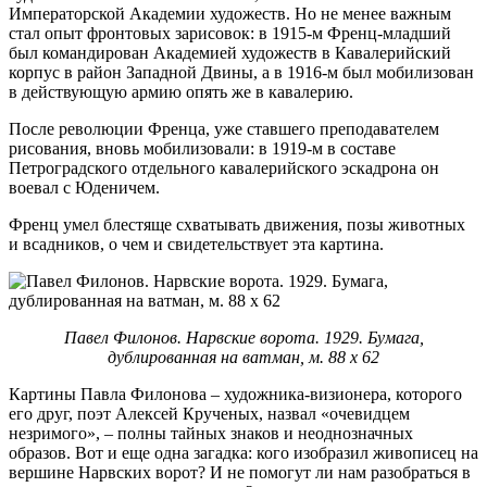
Императорской Академии художеств. Но не менее важным
стал опыт фронтовых зарисовок: в 1915-м Френц-младший
был командирован Академией художеств в Кавалерийский
корпус в район Западной Двины, а в 1916-м был мобилизован
в действующую армию опять же в кавалерию.
После революции Френца, уже ставшего преподавателем
рисования, вновь мобилизовали: в 1919-м в составе
Петроградского отдельного кавалерийского эскадрона он
воевал с Юденичем.
Френц умел блестяще схватывать движения, позы животных
и всадников, о чем и свидетельствует эта картина.
Павел Филонов. Нарвские ворота. 1929. Бумага,
дублированная на ватман, м. 88 х 62
Картины Павла Филонова – художника-визионера, которого
его друг, поэт Алексей Крученых, назвал «очевидцем
незримого», – полны тайных знаков и неоднозначных
образов. Вот и еще одна загадка: кого изобразил живописец на
вершине Нарвских ворот? И не помогут ли нам разобраться в