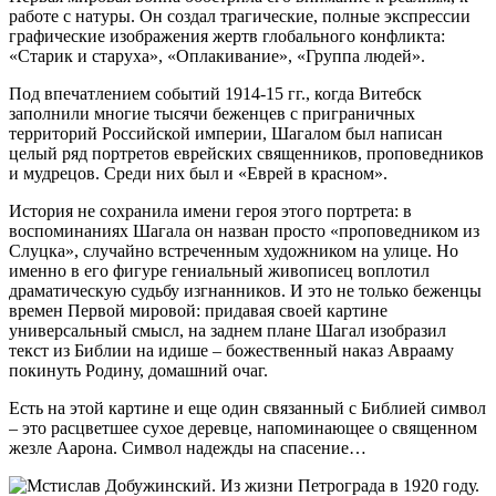
работе с натуры. Он создал трагические, полные экспрессии
графические изображения жертв глобального конфликта:
«Старик и старуха», «Оплакивание», «Группа людей».
Под впечатлением событий 1914-15 гг., когда Витебск
заполнили многие тысячи беженцев с приграничных
территорий Российской империи, Шагалом был написан
целый ряд портретов еврейских священников, проповедников
и мудрецов. Среди них был и «Еврей в красном».
История не сохранила имени героя этого портрета: в
воспоминаниях Шагала он назван просто «проповедником из
Слуцка», случайно встреченным художником на улице. Но
именно в его фигуре гениальный живописец воплотил
драматическую судьбу изгнанников. И это не только беженцы
времен Первой мировой: придавая своей картине
универсальный смысл, на заднем плане Шагал изобразил
текст из Библии на идише – божественный наказ Аврааму
покинуть Родину, домашний очаг.
Есть на этой картине и еще один связанный с Библией символ
– это расцветшее сухое деревце, напоминающее о священном
жезле Аарона. Символ надежды на спасение…