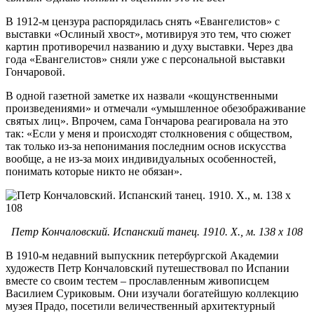
В 1912-м цензура распорядилась снять «Евангелистов» с
выставки «Ослиный хвост», мотивируя это тем, что сюжет
картин противоречил названию и духу выставки. Через два
года «Евангелистов» сняли уже с персональной выставки
Гончаровой.
В одной газетной заметке их назвали «кощунственными
произведениями» и отмечали «умышленное обезображивание
святых лиц». Впрочем, сама Гончарова реагировала на это
так: «Если у меня и происходят столкновения с обществом,
так только из-за непонимания последним основ искусства
вообще, а не из-за моих индивидуальных особенностей,
понимать которые никто не обязан».
Петр Кончаловский. Испанский танец. 1910. Х., м. 138 х 108
В 1910-м недавний выпускник петербургской Академии
художеств Петр Кончаловский путешествовал по Испании
вместе со своим тестем – прославленным живописцем
Василием Суриковым. Они изучали богатейшую коллекцию
музея Прадо, посетили величественный архитектурный