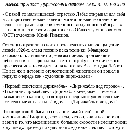
Александр Лабас. Дирижабль и детдом. 1930. Х., м. 160 х 80
«С какой-то мальчишеской страстью Лабас открывал для себя
и для зрителей новые явления жизни, новые технические
вещи – от трамвая до современного воздушного лайнера…»
— вспоминал о своем соратнике по Обществу станковистов
(ОСТ) художник Юрий Пименов.
Остовцы отразили в своих произведениях мироощущение
людей 1920-х, славя поэзию века техники. Мчащиеся
автомобили, летящие по рельсам поезда, пронзающие
небесную высь аэропланы: все эти атрибуты технического
прогресса можно увидеть и на картинах Александра Лабаса.
Но все же в историю отечественной живописи он вошел в
первую очередь как «художник дирижаблей».
«Первый советский дирижабль», «Дирижабль над городом»,
«В кабине дирижабля», «Дирижабль вечером» — все это
названия его картин, на которых предстают удивительные
летательные аппараты. И вдруг – «Дирижабль и детдом»!
Что подвигло Лабаса на создание такой необычной
композиции? Видимо, дело в том, что он, как и все остовцы,
верил в то, что механизация, большие скорости изменят жизнь
к лучшему, принесут людям долгожданное счастье. Потому и