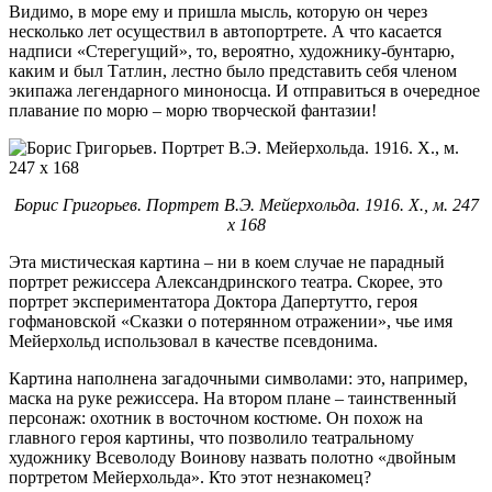
Видимо, в море ему и пришла мысль, которую он через
несколько лет осуществил в автопортрете. А что касается
надписи «Стерегущий», то, вероятно, художнику-бунтарю,
каким и был Татлин, лестно было представить себя членом
экипажа легендарного миноносца. И отправиться в очередное
плавание по морю – морю творческой фантазии!
Борис Григорьев. Портрет В.Э. Мейерхольда. 1916. Х., м. 247
х 168
Эта мистическая картина – ни в коем случае не парадный
портрет режиссера Александринского театра. Скорее, это
портрет экспериментатора Доктора Дапертутто, героя
гофмановской «Сказки о потерянном отражении», чье имя
Мейерхольд использовал в качестве псевдонима.
Картина наполнена загадочными символами: это, например,
маска на руке режиссера. На втором плане – таинственный
персонаж: охотник в восточном костюме. Он похож на
главного героя картины, что позволило театральному
художнику Всеволоду Воинову назвать полотно «двойным
портретом Мейерхольда». Кто этот незнакомец?