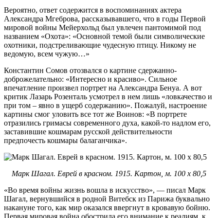
Вероятно, ответ содержится в воспоминаниях актера
Александра Мгеброва, рассказывавшего, что в годы Первой
мировой войны Мейерхольд был увлечен пантомимой под
названием «Охота»: «Основной темой были символические
охотники, подстреливающие чудесную птицу. Никому не
ведомую, всем чужую…»
Константин Сомов отозвался о картине сдержанно-
доброжелательно: «Интересно и красиво». Сильное
впечатление произвел портрет на Александра Бенуа. А вот
критик Лазарь Розенталь усмотрел в нем лишь «ловкачество и
при том – явно в ущерб содержанию». Пожалуй, настроение
картины смог уловить все тот же Воинов: «В портрете
отразились гримасы современного духа, какой-то надлом его,
заставившие кошмарам русской действительности
предпочесть кошмары балаганчика».
Марк Шагал. Еврей в красном. 1915. Картон, м. 100 х 80,5
«Во время войны жизнь вошла в искусство», — писал Марк
Шагал, вернувшийся в родной Витебск из Парижа буквально
накануне того, как мир оказался ввергнут в кровавую бойню.
Первая мировая война обострила его внимание к реалиям, к