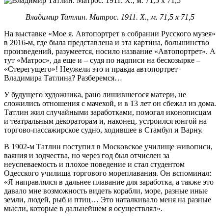
Владимир Татлин. Матрос. 1911. Х., м. 71,5 х 71,5
На выставке «Мое я. Автопортрет в собрании Русского музея»
в 2016-м, где была представлена и эта картина, большинство
произведений, разумеется, носило название «Автопортрет». А
тут «Матрос», да еще и – судя по надписи на бескозырке –
«Стерегущего»! Неужели это и правда автопортрет
Владимира Татлина? Разберемся…
У будущего художника, рано лишившегося матери, не
сложились отношения с мачехой, и в 13 лет он сбежал из дома.
Татлин жил случайными заработками, помогал иконописцам
и театральным декораторам и, наконец, устроился юнгой на
торгово-пассажирское судно, ходившее в Стамбул и Варну.
В 1902-м Татлин поступил в Московское училище живописи,
ваяния и зодчества, но через год был отчислен за
неуспеваемость и плохое поведение и стал студентом
Одесского училища торгового мореплавания. Он вспоминал:
«Я направлялся в дальнее плавание для заработка, а также это
давало мне возможность видеть корабли, море, разные иные
земли, людей, рыб и птиц… Это наталкивало меня на разные
мысли, которые в дальнейшем я осуществлял».