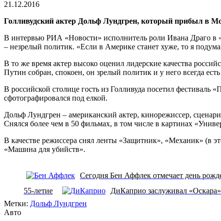
чтения
21.12.2016
Голливудский актер Дольф Лундгрен, который прибыл в Моск
В интервью РИА «Новости» исполнитель роли Ивана Драго в «Р
– незрелый политик. «Если в Америке станет хуже, то я подума
В то же время актер высоко оценил лидерские качества российс
Путин собран, спокоен, он зрелый политик и у него всегда ест
В российской столице гость из Голливуда посетил фестиваль 
сфотографировался под елкой.
Дольф Лундгрен – американский актер, кинорежиссер, сценари
Снялся более чем в 50 фильмах, в том числе в картинах «Уни
В качестве режиссера снял ленты «Защитник», «Механик» (в эт
«Машина для убийств».
Сегодня Бен Аффлек отмечает день рожд
55-летие
ДиКаприо заслуживал «Оскара» 
Метки:
Дольф Лундгрен
Авто