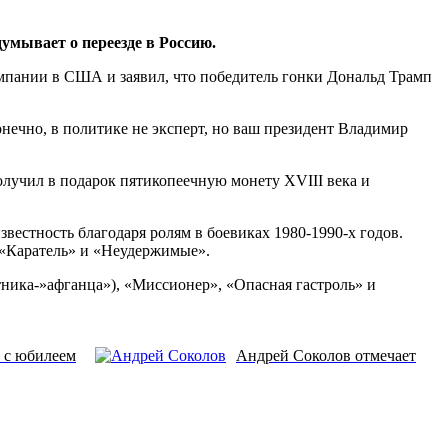
умывает о переезде в Россию.
мпании в США и заявил, что победитель гонки Дональд Трамп
онечно, в политике не эксперт, но ваш президент Владимир
олучил в подарок пятикопеечную монету XVIII века и
естность благодаря ролям в боевиках 1980-1990-х годов.
 «Каратель» и «Неудержимые».
тника-»афганца»), «Миссионер», «Опасная гастроль» и
 с юбилеем
Андрей Соколов отмечает