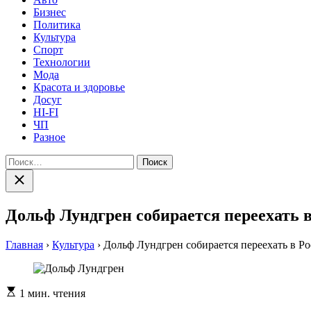
Бизнес
Политика
Культура
Спорт
Технологии
Мода
Красота и здоровье
Досуг
HI-FI
ЧП
Разное
Найти:
Закрыть
поиск
Дольф Лундгрен собирается переехать 
Главная
›
Культура
›
Дольф Лундгрен собирается переехать в Р
Расчетное
1 мин. чтения
время