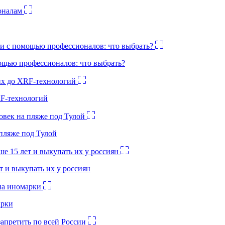
ощью профессионалов: что выбрать?
RF-технологий
 пляже под Тулой
 и выкупать их у россиян
арки