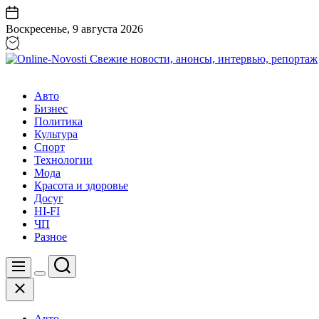
Перейти
к
Воскресенье, 9 августа 2026
содержанию
Online-
Novosti
Авто
Свежие
Бизнес
новости,
Политика
анонсы,
Культура
интервью,
Спорт
репортаж
Технологии
Мода
Красота и здоровье
Досуг
HI-FI
ЧП
Разное
Поиск
Меню
Цвет
Закрыть
переключателя
Авто