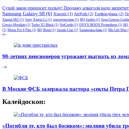
Сухой закон приносит пользу! Продажу алкоголя надо запретит
Samsung Galaxy S8
(6)
Xiaomi
(3)
AirPods
(2)
Татфондбанк
(2)
О
Xiaomi Mi5
(1)
Sony Xperia L1
(1)
землетрясение
(1)
BQ Jumbo
(1)
Sega Genesis Goph
Gresso Meridian
(1)
Turbo X5 Black
(1)
NetCredit
(1)
ONYX BOOX Prometheus
(1)
BQ 
(1)
Meizu Pro 6 Plus
(1)
BQ Bond
(1)
Suzuki Ciaz
(1)
Тальменка-банк
(1)
Blu Life Max
(
90-летних пенсионеров угрожают выгнать из дома
В Москве ФСБ задержала пастора «секты Петра
Калейдоскоп:
«Погибли те, кто был босиком»: молния убила тр