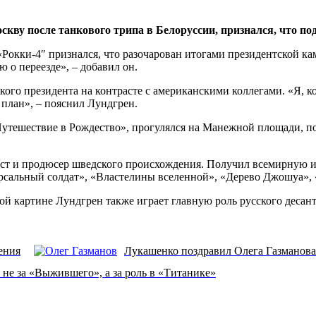
ву после танкового трипа в Белоруссии, признался, что под
окки-4″ признался, что разочарован итогами президентской ка
ю о переезде», – добавил он.
кого президента на контрасте с американскими коллегами. «Я, к
ь план», – пояснил Лундгрен.
«Путешествие в Рождество», прогулялся на Манежной площади, п
ст и продюсер шведского происхождения. Получил всемирную изв
версальный солдат», «Властелины вселенной», «Дерево Джошуа»,
ой картине Лундгрен также играет главную роль русского десан
ения
Лукашенко поздравил Олега Газманова
не за «Выжившего», а за роль в «Титанике»