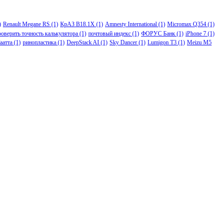
)
Renault Megane RS
(1)
КрАЗ В18.1Х
(1)
Amnesty International
(1)
Micromax Q354
(1)
роверить точность калькулятора
(1)
почтовый индекс
(1)
ФОРУС Банк
(1)
iPhone 7
(1)
аатта
(1)
ринопластика
(1)
DeepStack AI
(1)
Sky Dancer
(1)
Lumigon T3
(1)
Meizu M5