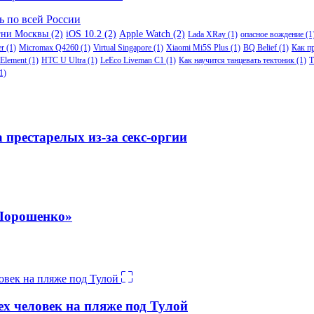
ь по всей России
гни Москвы
(2)
iOS 10.2
(2)
Apple Watch
(2)
Lada XRay
(1)
опасное вождение
(1
er
(1)
Micromax Q4260
(1)
Virtual Singapore
(1)
Xiaomi Mi5S Plus
(1)
BQ Belief
(1)
Как п
Element
(1)
HTC U Ultra
(1)
LeEco Liveman C1
(1)
Как научится танцевать тектоник
(1)
Т
1)
 престарелых из-за секс-оргии
 Порошенко»
ех человек на пляже под Тулой