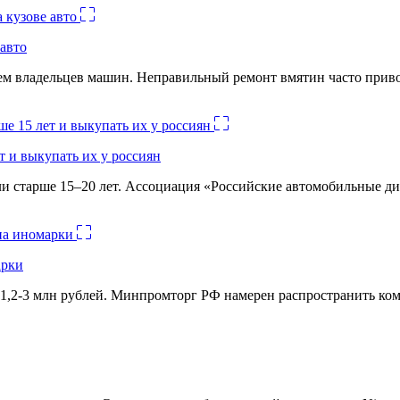
авто
лем владельцев машин. Неправильный ремонт вмятин часто при
 и выкупать их у россиян
и старше 15–20 лет. Ассоциация «Российские автомобильные д
арки
1,2-3 млн рублей. Минпромторг РФ намерен распространить комм