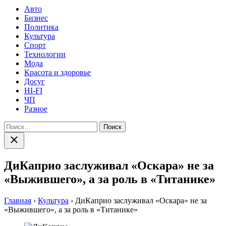
Авто
Бизнес
Политика
Культура
Спорт
Технологии
Мода
Красота и здоровье
Досуг
HI-FI
ЧП
Разное
Найти:
Закрыть
поиск
ДиКаприо заслуживал «Оскара» не за
«Выжившего», а за роль в «Титанике»
Главная
›
Культура
›
ДиКаприо заслуживал «Оскара» не за
«Выжившего», а за роль в «Титанике»