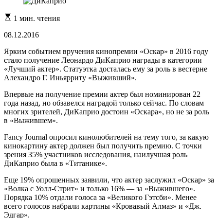
Расчетное
1 мин. чтения
время
чтения
08.12.2016
Ярким событием вручения кинопремии «Оскар» в 2016 году
стало получение Леонардо ДиКаприо награды в категории
«Лучший актер». Статуэтка досталась ему за роль в вестерне
Алехандро Г. Иньярриту «Выживший».
Впервые на получение премии актер был номинирован 22
года назад, но обзавелся наградой только сейчас. По словам
многих зрителей, ДиКаприо достоин «Оскара», но не за роль
в «Выжившем».
Fancy Journal опросил кинолюбителей на тему того, за какую
кинокартину актер должен был получить премию. С точки
зрения 35% участников исследования, наилучшая роль
ДиКаприо была в «Титанике».
Еще 19% опрошенных заявили, что актер заслужил «Оскар» за
«Волка с Уолл-Стрит» и только 16% — за «Выжившего».
Порядка 10% отдали голоса за «Великого Гэтсби». Менее
всего голосов набрали картины «Кровавый Алмаз» и «Дж.
Эдгар».