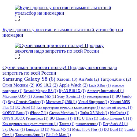
Будет дорого: у россиян изымают льготный утильсбор на
иномарки
Сухой закон приносит пользу! Продажу алкоголя надо
запретить по всей России
Samsung Galaxy S8
(6)
Xiaomi
(3)
AirPods
(2)
Татфондбанк
(2)
Огни Москвы
(2)
iOS 10.2
(2)
Apple Watch
(2)
Lada XRay
(1)
опасное
вождение
(1)
Renault Megane RS
(1)
КрАЗ В18.1Х
(1)
Amnesty International
(1)
Micromax Q354
(1)
Xiaomi Mi5
(1)
Sony Xperia L1
(1)
землетрясение
(1)
BQ Jumbo
(1)
Sega Genesis Gopher
(1)
Micromax Q4260
(1)
Virtual Singapore
(1)
Xiaomi Mi5S
Plus
(1)
BQ Belief
(1)
Как проверить точность калькулятора
(1)
почтовый индекс
(1)
ФОРУС Банк
(1)
iPhone 7
(1)
Gresso Meridian
(1)
Turbo X5 Black
(1)
NetCredit
(1)
ONYX BOOX Prometheus
(1)
BQ Element
(1)
HTC U Ultra
(1)
LeEco Liveman C1
(1)
Как научится танцевать тектоник
(1)
Таатта
(1)
ринопластика
(1)
DeepStack AI
(1)
Sky Dancer
(1)
Lumigon T3
(1)
Meizu M5
(1)
Meizu Pro 6 Plus
(1)
BQ Bond
(1)
Suzuki
Ciaz
(1)
Тальменка-банк
(1)
Blu Life Max
(1)