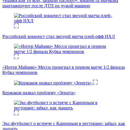
«Вымогали 10 млн, забрали паспорт»: хоккеиста Мичкова
шантажируют после ДТП на чужой машине
Российский хоккеист стал звездой матча плей-офф НХЛ
«Интер Майами» Месси проиграл в первом матче 1/2 финала
Кубка чемпионов
Кержаков назвал проблему «Зенита»
Экс-футболист о встрече с Карпиным в ресторане: забыл, как
дышать