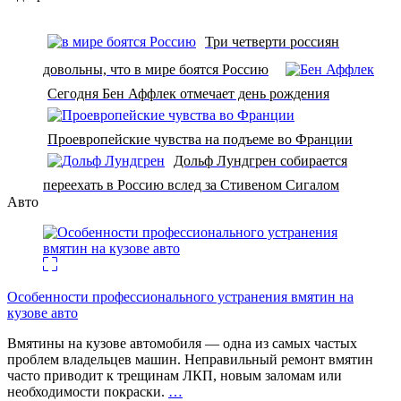
Три четверти россиян
довольны, что в мире боятся Россию
Сегодня Бен Аффлек отмечает день рождения
Проевропейские чувства на подъеме во Франции
Дольф Лундгрен собирается
переехать в Россию вслед за Стивеном Сигалом
Авто
Особенности профессионального устранения вмятин на
кузове авто
Вмятины на кузове автомобиля — одна из самых частых
проблем владельцев машин. Неправильный ремонт вмятин
часто приводит к трещинам ЛКП, новым заломам или
необходимости покраски.
…