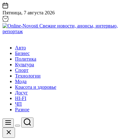
Перейти
к
Пятница, 7 августа 2026
содержанию
Online-
Novosti
Авто
Свежие
Бизнес
новости,
Политика
анонсы,
Культура
интервью,
Спорт
репортаж
Технологии
Мода
Красота и здоровье
Досуг
HI-FI
ЧП
Разное
Поиск
Меню
Цвет
Закрыть
переключателя