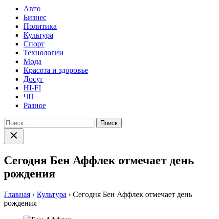
Авто
Бизнес
Политика
Культура
Спорт
Технологии
Мода
Красота и здоровье
Досуг
HI-FI
ЧП
Разное
Найти:
Закрыть
поиск
Сегодня Бен Аффлек отмечает день
рождения
Главная
›
Культура
›
Сегодня Бен Аффлек отмечает день
рождения