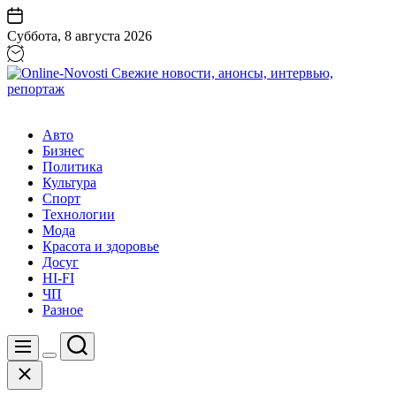
Перейти
к
Суббота, 8 августа 2026
содержанию
Online-
Novosti
Авто
Свежие
Бизнес
новости,
Политика
анонсы,
Культура
интервью,
Спорт
репортаж
Технологии
Мода
Красота и здоровье
Досуг
HI-FI
ЧП
Разное
Поиск
Меню
Цвет
Закрыть
переключателя