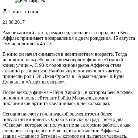
Расчетное
1 мин. чтения
время
чтения
21.08.2017
Американский актер, режиссер, сценарист и продюсер Бен
Аффлек принимает поздравления с днем рождения. 15 августа
ему исполнилось 45 лет.
В кино он начал сниматься в девятилетнем возрасте. Тогда
исполнил роль ребенка в своем первом фильме «Темный
конец улицы». С 90-х годов кинокарьера Аффлека стала
активно развиваться. Наибольшую популярность актеру
принесли роли Эй Джея Фроста в «Армагеддоне» и Руди
Дункана в «Азартных играх».
После выхода фильма «Перл Харбор», в котором Бен Аффлек
исполнил роль лейтенант Рэйфа Маккоули, армия
поклонников артиста увеличилась в несколько раз.
Сегодня на счету голливудской знаменитости более
полусотни кинолент. Однако в списке наград – всего два
«Оскара», которые он получил не за актерские работы, а как
сценарист и продюсер. Еще одно достижение Аффлека –
звание «главного Бэтмена», которое он пытается удержать,