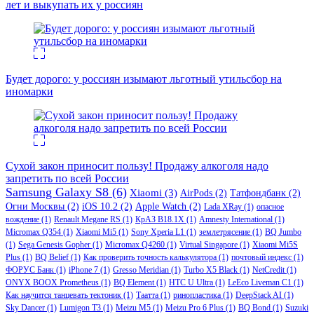
лет и выкупать их у россиян
Будет дорого: у россиян изымают льготный утильсбор на
иномарки
Сухой закон приносит пользу! Продажу алкоголя надо
запретить по всей России
Samsung Galaxy S8
(6)
Xiaomi
(3)
AirPods
(2)
Татфондбанк
(2)
Огни Москвы
(2)
iOS 10.2
(2)
Apple Watch
(2)
Lada XRay
(1)
опасное
вождение
(1)
Renault Megane RS
(1)
КрАЗ В18.1Х
(1)
Amnesty International
(1)
Micromax Q354
(1)
Xiaomi Mi5
(1)
Sony Xperia L1
(1)
землетрясение
(1)
BQ Jumbo
(1)
Sega Genesis Gopher
(1)
Micromax Q4260
(1)
Virtual Singapore
(1)
Xiaomi Mi5S
Plus
(1)
BQ Belief
(1)
Как проверить точность калькулятора
(1)
почтовый индекс
(1)
ФОРУС Банк
(1)
iPhone 7
(1)
Gresso Meridian
(1)
Turbo X5 Black
(1)
NetCredit
(1)
ONYX BOOX Prometheus
(1)
BQ Element
(1)
HTC U Ultra
(1)
LeEco Liveman C1
(1)
Как научится танцевать тектоник
(1)
Таатта
(1)
ринопластика
(1)
DeepStack AI
(1)
Sky Dancer
(1)
Lumigon T3
(1)
Meizu M5
(1)
Meizu Pro 6 Plus
(1)
BQ Bond
(1)
Suzuki