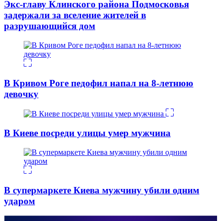
Экс-главу Клинского района Подмосковья
задержали за вселение жителей в
разрушающийся дом
В Кривом Роге педофил напал на 8-летнюю
девочку
В Киеве посреди улицы умер мужчина
В супермаркете Киева мужчину убили одним
ударом