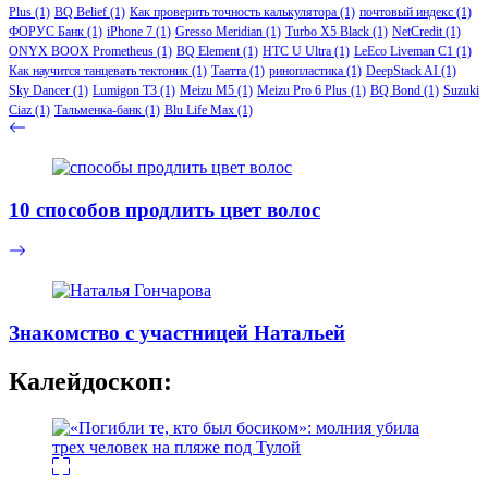
Plus
(1)
BQ Belief
(1)
Как проверить точность калькулятора
(1)
почтовый индекс
(1)
ФОРУС Банк
(1)
iPhone 7
(1)
Gresso Meridian
(1)
Turbo X5 Black
(1)
NetCredit
(1)
ONYX BOOX Prometheus
(1)
BQ Element
(1)
HTC U Ultra
(1)
LeEco Liveman C1
(1)
Как научится танцевать тектоник
(1)
Таатта
(1)
ринопластика
(1)
DeepStack AI
(1)
Sky Dancer
(1)
Lumigon T3
(1)
Meizu M5
(1)
Meizu Pro 6 Plus
(1)
BQ Bond
(1)
Suzuki
Ciaz
(1)
Тальменка-банк
(1)
Blu Life Max
(1)
10 способов продлить цвет волос
Знакомство с участницей Натальей
Калейдоскоп: