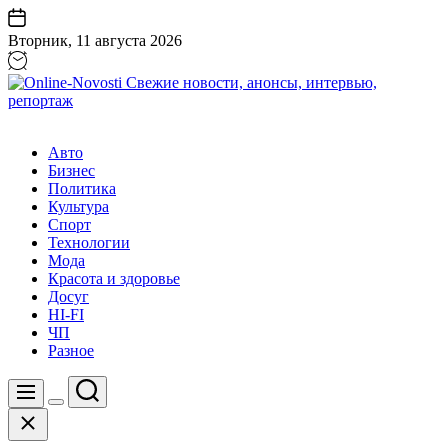
Перейти
к
Вторник, 11 августа 2026
содержанию
Online-
Novosti
Авто
Свежие
Бизнес
новости,
Политика
анонсы,
Культура
интервью,
Спорт
репортаж
Технологии
Мода
Красота и здоровье
Досуг
HI-FI
ЧП
Разное
Поиск
Меню
Цвет
Закрыть
переключателя