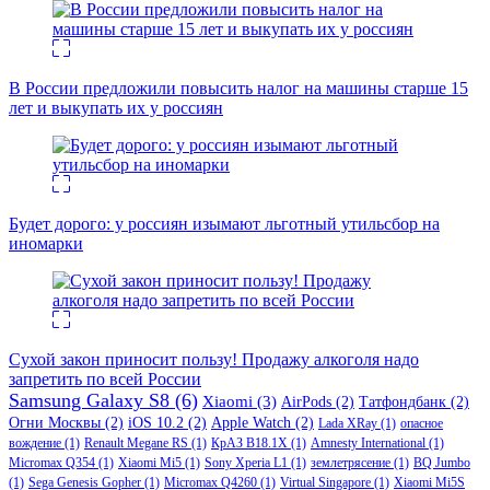
В России предложили повысить налог на машины старше 15
лет и выкупать их у россиян
Будет дорого: у россиян изымают льготный утильсбор на
иномарки
Сухой закон приносит пользу! Продажу алкоголя надо
запретить по всей России
Samsung Galaxy S8
(6)
Xiaomi
(3)
AirPods
(2)
Татфондбанк
(2)
Огни Москвы
(2)
iOS 10.2
(2)
Apple Watch
(2)
Lada XRay
(1)
опасное
вождение
(1)
Renault Megane RS
(1)
КрАЗ В18.1Х
(1)
Amnesty International
(1)
Micromax Q354
(1)
Xiaomi Mi5
(1)
Sony Xperia L1
(1)
землетрясение
(1)
BQ Jumbo
(1)
Sega Genesis Gopher
(1)
Micromax Q4260
(1)
Virtual Singapore
(1)
Xiaomi Mi5S