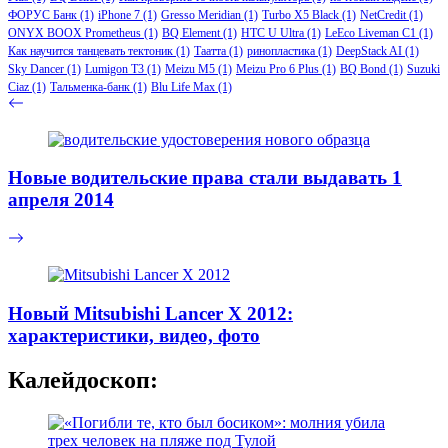
ФОРУС Банк
(1)
iPhone 7
(1)
Gresso Meridian
(1)
Turbo X5 Black
(1)
NetCredit
(1)
ONYX BOOX Prometheus
(1)
BQ Element
(1)
HTC U Ultra
(1)
LeEco Liveman C1
(1)
Как научится танцевать тектоник
(1)
Таатта
(1)
ринопластика
(1)
DeepStack AI
(1)
Sky Dancer
(1)
Lumigon T3
(1)
Meizu M5
(1)
Meizu Pro 6 Plus
(1)
BQ Bond
(1)
Suzuki
Ciaz
(1)
Тальменка-банк
(1)
Blu Life Max
(1)
Новые водительские права стали выдавать 1
апреля 2014
Новый Mitsubishi Lancer X 2012:
характеристики, видео, фото
Калейдоскоп: