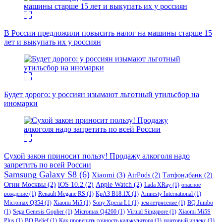
В России предложили повысить налог на машины старше 15
лет и выкупать их у россиян
Будет дорого: у россиян изымают льготный утильсбор на
иномарки
Сухой закон приносит пользу! Продажу алкоголя надо
запретить по всей России
Samsung Galaxy S8
(6)
Xiaomi
(3)
AirPods
(2)
Татфондбанк
(2)
Огни Москвы
(2)
iOS 10.2
(2)
Apple Watch
(2)
Lada XRay
(1)
опасное
вождение
(1)
Renault Megane RS
(1)
КрАЗ В18.1Х
(1)
Amnesty International
(1)
Micromax Q354
(1)
Xiaomi Mi5
(1)
Sony Xperia L1
(1)
землетрясение
(1)
BQ Jumbo
(1)
Sega Genesis Gopher
(1)
Micromax Q4260
(1)
Virtual Singapore
(1)
Xiaomi Mi5S
Plus
(1)
BQ Belief
(1)
Как проверить точность калькулятора
(1)
почтовый индекс
(1)