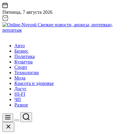
Перейти
к
Пятница, 7 августа 2026
содержанию
Online-
Novosti
Авто
Свежие
Бизнес
новости,
Политика
анонсы,
Культура
интервью,
Спорт
репортаж
Технологии
Мода
Красота и здоровье
Досуг
HI-FI
ЧП
Разное
Поиск
Меню
Цвет
Закрыть
переключателя