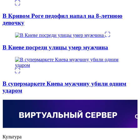
В Кривом Роге педофил напал на 8-летнюю
девочку
В Киеве посреди улицы умер мужчина
В супермаркете Киева мужчину убили одним
ударом
Культура