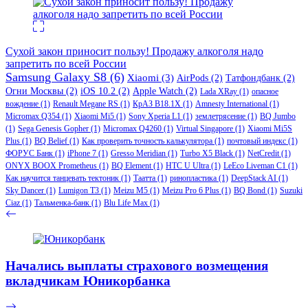
Сухой закон приносит пользу! Продажу алкоголя надо
запретить по всей России
Samsung Galaxy S8
(6)
Xiaomi
(3)
AirPods
(2)
Татфондбанк
(2)
Огни Москвы
(2)
iOS 10.2
(2)
Apple Watch
(2)
Lada XRay
(1)
опасное
вождение
(1)
Renault Megane RS
(1)
КрАЗ В18.1Х
(1)
Amnesty International
(1)
Micromax Q354
(1)
Xiaomi Mi5
(1)
Sony Xperia L1
(1)
землетрясение
(1)
BQ Jumbo
(1)
Sega Genesis Gopher
(1)
Micromax Q4260
(1)
Virtual Singapore
(1)
Xiaomi Mi5S
Plus
(1)
BQ Belief
(1)
Как проверить точность калькулятора
(1)
почтовый индекс
(1)
ФОРУС Банк
(1)
iPhone 7
(1)
Gresso Meridian
(1)
Turbo X5 Black
(1)
NetCredit
(1)
ONYX BOOX Prometheus
(1)
BQ Element
(1)
HTC U Ultra
(1)
LeEco Liveman C1
(1)
Как научится танцевать тектоник
(1)
Таатта
(1)
ринопластика
(1)
DeepStack AI
(1)
Sky Dancer
(1)
Lumigon T3
(1)
Meizu M5
(1)
Meizu Pro 6 Plus
(1)
BQ Bond
(1)
Suzuki
Ciaz
(1)
Тальменка-банк
(1)
Blu Life Max
(1)
Начались выплаты страхового возмещения
вкладчикам Юникорбанка