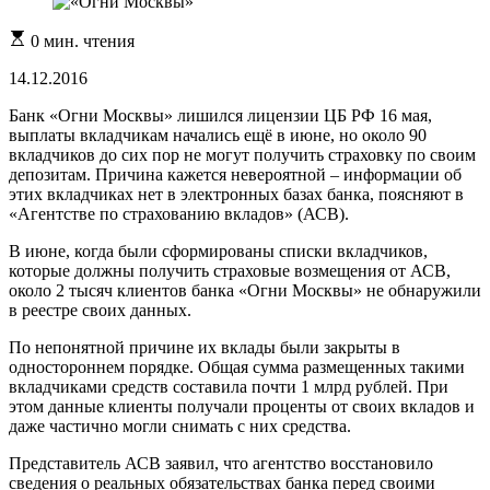
Расчетное
0 мин. чтения
время
чтения
14.12.2016
Банк «Огни Москвы» лишился лицензии ЦБ РФ 16 мая,
выплаты вкладчикам начались ещё в июне, но около 90
вкладчиков до сих пор не могут получить страховку по своим
депозитам. Причина кажется невероятной – информации об
этих вкладчиках нет в электронных базах банка, поясняют в
«Агентстве по страхованию вкладов» (АСВ).
В июне, когда были сформированы списки вкладчиков,
которые должны получить страховые возмещения от АСВ,
около 2 тысяч клиентов банка «Огни Москвы» не обнаружили
в реестре своих данных.
По непонятной причине их вклады были закрыты в
одностороннем порядке. Общая сумма размещенных такими
вкладчиками средств составила почти 1 млрд рублей. При
этом данные клиенты получали проценты от своих вкладов и
даже частично могли снимать с них средства.
Представитель АСВ заявил, что агентство восстановило
сведения о реальных обязательствах банка перед своими