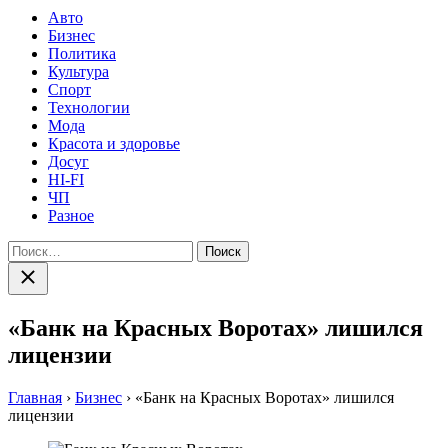
Авто
Бизнес
Политика
Культура
Спорт
Технологии
Мода
Красота и здоровье
Досуг
HI-FI
ЧП
Разное
Найти:
Закрыть
поиск
«Банк на Красных Воротах» лишился
лицензии
Главная
›
Бизнес
›
«Банк на Красных Воротах» лишился
лицензии