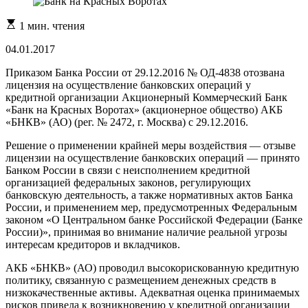
Расчетное
1 мин. чтения
время
чтения
04.01.2017
Приказом Банка России от 29.12.2016 № ОД-4838 отозвана
лицензия на осуществление банковских операций у
кредитной организации Акционерный Коммерческий Банк
«Банк на Красных Воротах» (акционерное общество) АКБ
«БНКВ» (АО) (рег. № 2472, г. Москва) с 29.12.2016.
Решение о применении крайней меры воздействия — отзыве
лицензии на осуществление банковских операций — принято
Банком России в связи с неисполнением кредитной
организацией федеральных законов, регулирующих
банковскую деятельность, а также нормативных актов Банка
России, и применением мер, предусмотренных Федеральным
законом «O Центральном банке Российской Федерации (Банке
России)», принимая во внимание наличие реальной угрозы
интересам кредиторов и вкладчиков.
АКБ «БНКВ» (АО) проводил высокорискованную кредитную
политику, связанную с размещением денежных средств в
низкокачественные активы. Адекватная оценка принимаемых
рисков привела к возникновению у кредитной организации