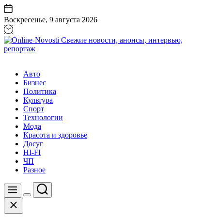
Перейти
к
Воскресенье, 9 августа 2026
содержанию
Online-
Novosti
Авто
Свежие
Бизнес
новости,
Политика
анонсы,
Культура
интервью,
Спорт
репортаж
Технологии
Мода
Красота и здоровье
Досуг
HI-FI
ЧП
Разное
Поиск
Меню
Цвет
Закрыть
переключателя