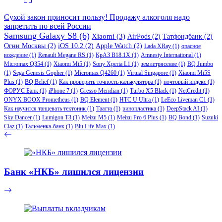
Сухой закон приносит пользу! Продажу алкоголя надо
запретить по всей России
Samsung Galaxy S8
(6)
Xiaomi
(3)
AirPods
(2)
Татфондбанк
(2)
Огни Москвы
(2)
iOS 10.2
(2)
Apple Watch
(2)
Lada XRay
(1)
опасное
вождение
(1)
Renault Megane RS
(1)
КрАЗ В18.1Х
(1)
Amnesty International
(1)
Micromax Q354
(1)
Xiaomi Mi5
(1)
Sony Xperia L1
(1)
землетрясение
(1)
BQ Jumbo
(1)
Sega Genesis Gopher
(1)
Micromax Q4260
(1)
Virtual Singapore
(1)
Xiaomi Mi5S
Plus
(1)
BQ Belief
(1)
Как проверить точность калькулятора
(1)
почтовый индекс
(1)
ФОРУС Банк
(1)
iPhone 7
(1)
Gresso Meridian
(1)
Turbo X5 Black
(1)
NetCredit
(1)
ONYX BOOX Prometheus
(1)
BQ Element
(1)
HTC U Ultra
(1)
LeEco Liveman C1
(1)
Как научится танцевать тектоник
(1)
Таатта
(1)
ринопластика
(1)
DeepStack AI
(1)
Sky Dancer
(1)
Lumigon T3
(1)
Meizu M5
(1)
Meizu Pro 6 Plus
(1)
BQ Bond
(1)
Suzuki
Ciaz
(1)
Тальменка-банк
(1)
Blu Life Max
(1)
Банк «НКБ» лишился лицензии