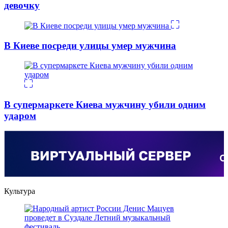
девочку
В Киеве посреди улицы умер мужчина
В супермаркете Киева мужчину убили одним
ударом
Культура