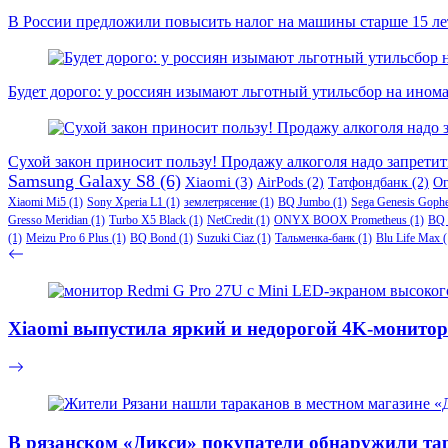
В России предложили повысить налог на машины старше 15 лет
Будет дорого: у россиян изымают льготный утильсбор на ином
Сухой закон приносит пользу! Продажу алкоголя надо запретит
Samsung Galaxy S8
(6)
Xiaomi
(3)
AirPods
(2)
Татфондбанк
(2)
О
Xiaomi Mi5
(1)
Sony Xperia L1
(1)
землетрясение
(1)
BQ Jumbo
(1)
Sega Genesis Goph
Gresso Meridian
(1)
Turbo X5 Black
(1)
NetCredit
(1)
ONYX BOOX Prometheus
(1)
BQ 
(1)
Meizu Pro 6 Plus
(1)
BQ Bond
(1)
Suzuki Ciaz
(1)
Тальменка-банк
(1)
Blu Life Max
(
Xiaomi выпустила яркий и недорогой 4K-монито
В рязанском «Дикси» покупатели обнаружили та