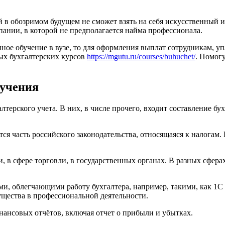
й в обозримом будущем не сможет взять на себя искусственный и
пании, в которой не предполагается найма профессионала.
ное обучение в вузе, то для оформления выплат сотрудникам, у
ых бухгалтерских курсов
https://mgutu.ru/courses/buhuchet/
. Помог
учения
терского учета. В них, в числе прочего, входит составление бу
ся часть российского законодательства, относящаяся к налогам. 
, в сфере торговли, в государственных органах. В разных сфера
и, облегчающими работу бухгалтера, например, такими, как 1С
щества в профессиональной деятельности.
нансовых отчётов, включая отчет о прибыли и убытках.