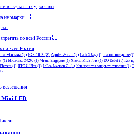
 и выкупать их у россиян
арки
ь по всей России
гни Москвы
(2)
iOS 10.2
(2)
Apple Watch
(2)
Lada XRay
(1)
опасное вождение
(1
er
(1)
Micromax Q4260
(1)
Virtual Singapore
(1)
Xiaomi Mi5S Plus
(1)
BQ Belief
(1)
Как п
Element
(1)
HTC U Ultra
(1)
LeEco Liveman C1
(1)
Как научится танцевать тектоник
(1)
Т
1)
р Mini LED
раканов