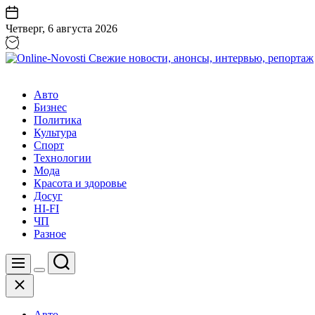
Перейти
к
Четверг, 6 августа 2026
содержанию
Online-
Novosti
Авто
Свежие
Бизнес
новости,
Политика
анонсы,
Культура
интервью,
Спорт
репортаж
Технологии
Мода
Красота и здоровье
Досуг
HI-FI
ЧП
Разное
Поиск
Меню
Цвет
Закрыть
переключателя
Авто