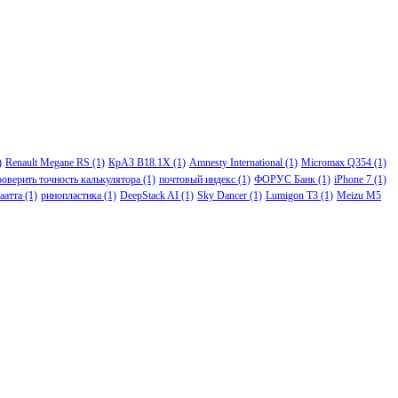
)
Renault Megane RS
(1)
КрАЗ В18.1Х
(1)
Amnesty International
(1)
Micromax Q354
(1)
роверить точность калькулятора
(1)
почтовый индекс
(1)
ФОРУС Банк
(1)
iPhone 7
(1)
аатта
(1)
ринопластика
(1)
DeepStack AI
(1)
Sky Dancer
(1)
Lumigon T3
(1)
Meizu M5