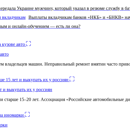
передала Украине мужчину, который указал в резюме службу в б
Выплаты вкладчикам банков «НКБ» и «БНКВ» начн
ым и онлайн-обучением — есть ли она?
авто
лем владельцев машин. Неправильный ремонт вмятин часто при
 и выкупать их у россиян
и старше 15–20 лет. Ассоциация «Российские автомобильные д
арки