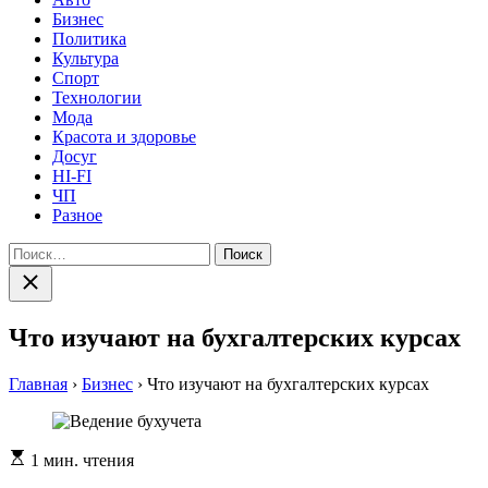
Бизнес
Политика
Культура
Спорт
Технологии
Мода
Красота и здоровье
Досуг
HI-FI
ЧП
Разное
Найти:
Закрыть
поиск
Что изучают на бухгалтерских курсах
Главная
›
Бизнес
›
Что изучают на бухгалтерских курсах
Расчетное
1 мин. чтения
время