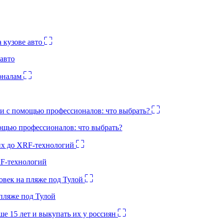
авто
ощью профессионалов: что выбрать?
RF-технологий
 пляже под Тулой