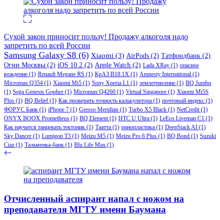
Сухой закон приносит пользу! Продажу алкоголя надо
запретить по всей России
Samsung Galaxy S8
(6)
Xiaomi
(3)
AirPods
(2)
Татфондбанк
(2)
Огни Москвы
(2)
iOS 10.2
(2)
Apple Watch
(2)
Lada XRay
(1)
опасное
вождение
(1)
Renault Megane RS
(1)
КрАЗ В18.1Х
(1)
Amnesty International
(1)
Micromax Q354
(1)
Xiaomi Mi5
(1)
Sony Xperia L1
(1)
землетрясение
(1)
BQ Jumbo
(1)
Sega Genesis Gopher
(1)
Micromax Q4260
(1)
Virtual Singapore
(1)
Xiaomi Mi5S
Plus
(1)
BQ Belief
(1)
Как проверить точность калькулятора
(1)
почтовый индекс
(1)
ФОРУС Банк
(1)
iPhone 7
(1)
Gresso Meridian
(1)
Turbo X5 Black
(1)
NetCredit
(1)
ONYX BOOX Prometheus
(1)
BQ Element
(1)
HTC U Ultra
(1)
LeEco Liveman C1
(1)
Как научится танцевать тектоник
(1)
Таатта
(1)
ринопластика
(1)
DeepStack AI
(1)
Sky Dancer
(1)
Lumigon T3
(1)
Meizu M5
(1)
Meizu Pro 6 Plus
(1)
BQ Bond
(1)
Suzuki
Ciaz
(1)
Тальменка-банк
(1)
Blu Life Max
(1)
Отчисленный аспирант напал с ножом на
преподавателя МГТУ имени Баумана