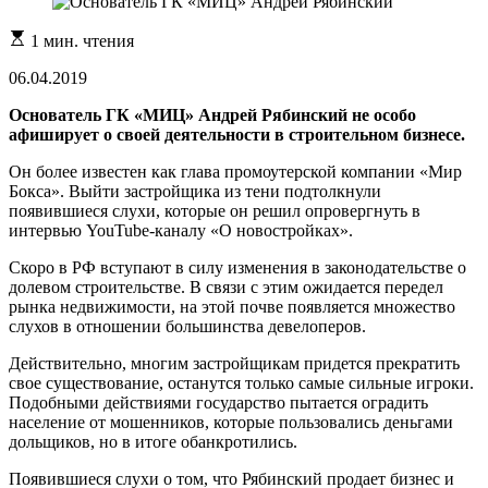
Расчетное
1 мин. чтения
время
чтения
06.04.2019
Основатель ГК «МИЦ» Андрей Рябинский не особо
афиширует о своей деятельности в строительном бизнесе.
Он более известен как глава промоутерской компании «Мир
Бокса». Выйти застройщика из тени подтолкнули
появившиеся слухи, которые он решил опровергнуть в
интервью YouTube-каналу «О новостройках».
Скоро в РФ вступают в силу изменения в законодательстве о
долевом строительстве. В связи с этим ожидается передел
рынка недвижимости, на этой почве появляется множество
слухов в отношении большинства девелоперов.
Действительно, многим застройщикам придется прекратить
свое существование, останутся только самые сильные игроки.
Подобными действиями государство пытается оградить
население от мошенников, которые пользовались деньгами
дольщиков, но в итоге обанкротились.
Появившиеся слухи о том, что Рябинский продает бизнес и