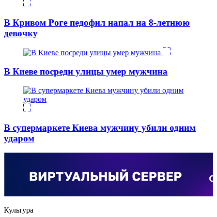
В Кривом Роге педофил напал на 8-летнюю
девочку
В Киеве посреди улицы умер мужчина
В супермаркете Киева мужчину убили одним
ударом
Культура