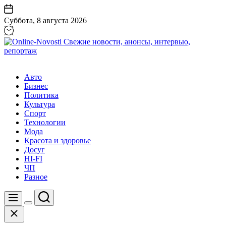
Перейти
к
Суббота, 8 августа 2026
содержанию
Online-
Novosti
Авто
Свежие
Бизнес
новости,
Политика
анонсы,
Культура
интервью,
Спорт
репортаж
Технологии
Мода
Красота и здоровье
Досуг
HI-FI
ЧП
Разное
Поиск
Меню
Цвет
Закрыть
переключателя