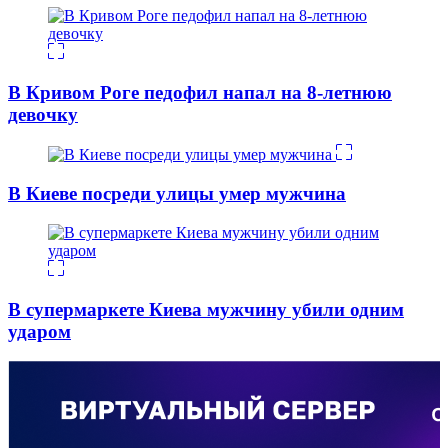
В Кривом Роге педофил напал на 8-летнюю
девочку
В Киеве посреди улицы умер мужчина
В супермаркете Киева мужчину убили одним
ударом