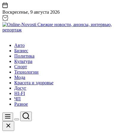
Перейти
к
Воскресенье, 9 августа 2026
содержанию
Online-
Novosti
Авто
Свежие
Бизнес
новости,
Политика
анонсы,
Культура
интервью,
Спорт
репортаж
Технологии
Мода
Красота и здоровье
Досуг
HI-FI
ЧП
Разное
Поиск
Меню
Цвет
Закрыть
переключателя