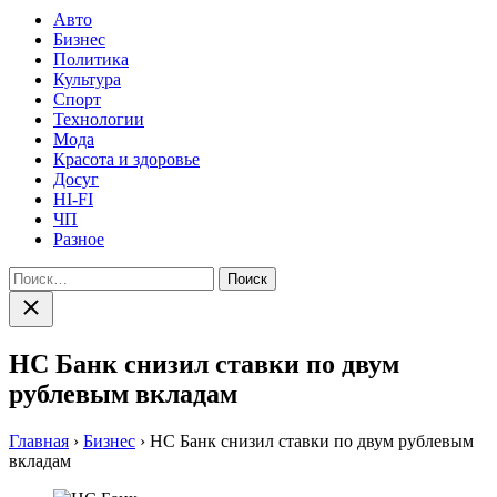
Авто
Бизнес
Политика
Культура
Спорт
Технологии
Мода
Красота и здоровье
Досуг
HI-FI
ЧП
Разное
Найти:
Закрыть
поиск
НС Банк снизил ставки по двум
рублевым вкладам
Главная
›
Бизнес
›
НС Банк снизил ставки по двум рублевым
вкладам