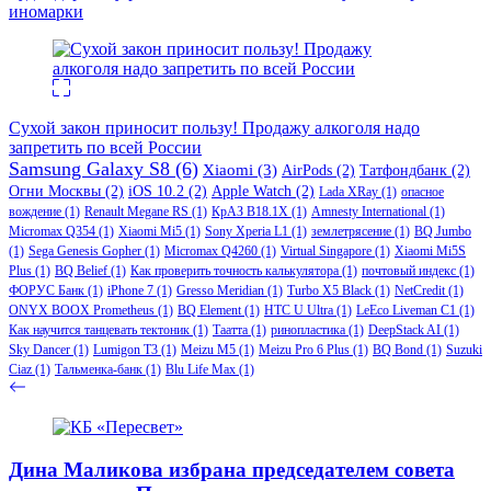
иномарки
Сухой закон приносит пользу! Продажу алкоголя надо
запретить по всей России
Samsung Galaxy S8
(6)
Xiaomi
(3)
AirPods
(2)
Татфондбанк
(2)
Огни Москвы
(2)
iOS 10.2
(2)
Apple Watch
(2)
Lada XRay
(1)
опасное
вождение
(1)
Renault Megane RS
(1)
КрАЗ В18.1Х
(1)
Amnesty International
(1)
Micromax Q354
(1)
Xiaomi Mi5
(1)
Sony Xperia L1
(1)
землетрясение
(1)
BQ Jumbo
(1)
Sega Genesis Gopher
(1)
Micromax Q4260
(1)
Virtual Singapore
(1)
Xiaomi Mi5S
Plus
(1)
BQ Belief
(1)
Как проверить точность калькулятора
(1)
почтовый индекс
(1)
ФОРУС Банк
(1)
iPhone 7
(1)
Gresso Meridian
(1)
Turbo X5 Black
(1)
NetCredit
(1)
ONYX BOOX Prometheus
(1)
BQ Element
(1)
HTC U Ultra
(1)
LeEco Liveman C1
(1)
Как научится танцевать тектоник
(1)
Таатта
(1)
ринопластика
(1)
DeepStack AI
(1)
Sky Dancer
(1)
Lumigon T3
(1)
Meizu M5
(1)
Meizu Pro 6 Plus
(1)
BQ Bond
(1)
Suzuki
Ciaz
(1)
Тальменка-банк
(1)
Blu Life Max
(1)
Дина Маликова избрана председателем совета