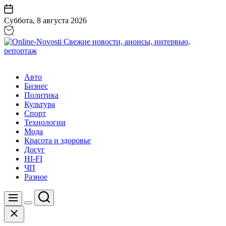
Перейти
к
Суббота, 8 августа 2026
содержанию
Online-
Novosti
Авто
Свежие
Бизнес
новости,
Политика
анонсы,
Культура
интервью,
Спорт
репортаж
Технологии
Мода
Красота и здоровье
Досуг
HI-FI
ЧП
Разное
Поиск
Меню
Цвет
Закрыть
переключателя