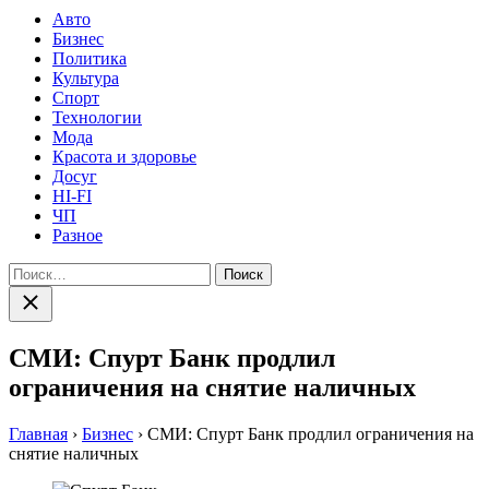
Авто
Бизнес
Политика
Культура
Спорт
Технологии
Мода
Красота и здоровье
Досуг
HI-FI
ЧП
Разное
Найти:
Закрыть
поиск
СМИ: Спурт Банк продлил
ограничения на снятие наличных
Главная
›
Бизнес
›
СМИ: Спурт Банк продлил ограничения на
снятие наличных