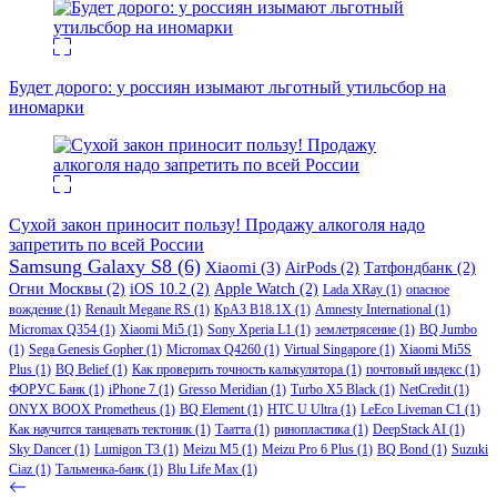
Будет дорого: у россиян изымают льготный утильсбор на
иномарки
Сухой закон приносит пользу! Продажу алкоголя надо
запретить по всей России
Samsung Galaxy S8
(6)
Xiaomi
(3)
AirPods
(2)
Татфондбанк
(2)
Огни Москвы
(2)
iOS 10.2
(2)
Apple Watch
(2)
Lada XRay
(1)
опасное
вождение
(1)
Renault Megane RS
(1)
КрАЗ В18.1Х
(1)
Amnesty International
(1)
Micromax Q354
(1)
Xiaomi Mi5
(1)
Sony Xperia L1
(1)
землетрясение
(1)
BQ Jumbo
(1)
Sega Genesis Gopher
(1)
Micromax Q4260
(1)
Virtual Singapore
(1)
Xiaomi Mi5S
Plus
(1)
BQ Belief
(1)
Как проверить точность калькулятора
(1)
почтовый индекс
(1)
ФОРУС Банк
(1)
iPhone 7
(1)
Gresso Meridian
(1)
Turbo X5 Black
(1)
NetCredit
(1)
ONYX BOOX Prometheus
(1)
BQ Element
(1)
HTC U Ultra
(1)
LeEco Liveman C1
(1)
Как научится танцевать тектоник
(1)
Таатта
(1)
ринопластика
(1)
DeepStack AI
(1)
Sky Dancer
(1)
Lumigon T3
(1)
Meizu M5
(1)
Meizu Pro 6 Plus
(1)
BQ Bond
(1)
Suzuki
Ciaz
(1)
Тальменка-банк
(1)
Blu Life Max
(1)