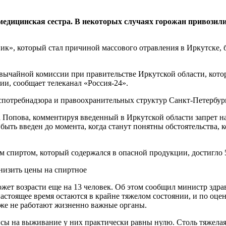
медицинская сестра. В некоторых случаях горожан привозили
к», который стал причиной массового отравления в Иркутске, б
вычайной комиссии при правительстве Иркутской области, котор
ии, сообщает телеканал «Россия-24».
спотребнадзора и правоохранительных структур Санкт-Петербур
 Попова, комментируя введенный в Иркутской области запрет н
ыть введен до момента, когда станут понятны обстоятельства, 
 спиртом, который содержался в опасной продукции, достигло 54
низить цены на спиртное
ет возрасти еще на 13 человек. Об этом сообщил министр здра
 настоящее время остаются в крайне тяжелом состоянии, и по о
 уже не работают жизненно важные органы.
нсы на выживание у них практически равны нулю. Столь тяжела