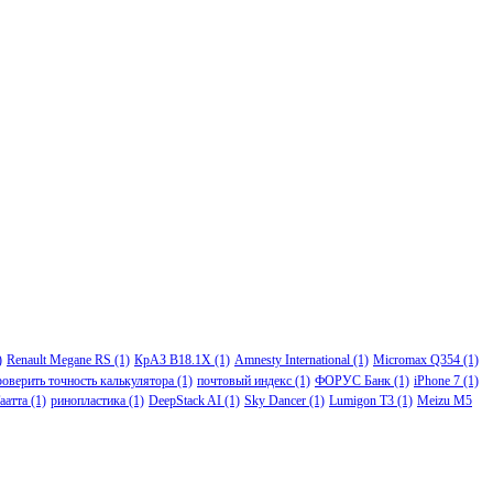
)
Renault Megane RS
(1)
КрАЗ В18.1Х
(1)
Amnesty International
(1)
Micromax Q354
(1)
роверить точность калькулятора
(1)
почтовый индекс
(1)
ФОРУС Банк
(1)
iPhone 7
(1)
аатта
(1)
ринопластика
(1)
DeepStack AI
(1)
Sky Dancer
(1)
Lumigon T3
(1)
Meizu M5