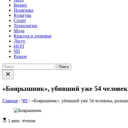
Бизнес
Политика
Культура
Спорт
Технологии
Мода
Красота и здоровье
Досуг
HI-FI
ЧП
Разное
Найти:
Закрыть
поиск
«Боярышник», убивший уже 54 человека
Главная
›
ЧП
›
«Боярышник», убивший уже 54 человека, разоше
Расчетное
1 мин. чтения
время