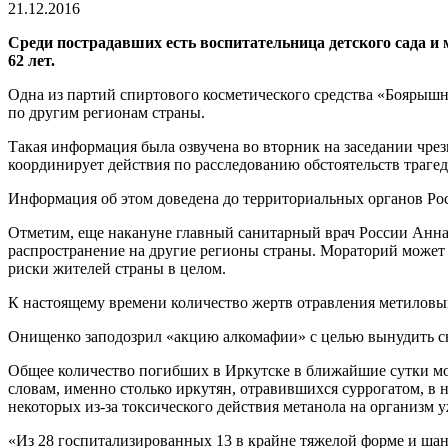
чтения
21.12.2016
Среди пострадавших есть воспитательница детского сада и 
62 лет.
Одна из партий спиртового косметического средства «Боярышни
по другим регионам страны.
Такая информация была озвучена во вторник на заседании чрез
координирует действия по расследованию обстоятельств трагед
Информация об этом доведена до территориальных органов Ро
Отметим, еще накануне главный санитарный врач России Анна
распространение на другие регионы страны. Мораторий может б
риски жителей страны в целом.
К настоящему времени количество жертв отравления метиловым
Онищенко заподозрил «акцию алкомафии» с целью вынудить с
Общее количество погибших в Иркутске в ближайшие сутки мож
словам, именно столько иркутян, отравившихся суррогатом, в
некоторых из-за токсического действия метанола на организм
«Из 28 госпитализированных 13 в крайне тяжелой форме и ша