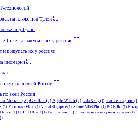
RF-технологий
 пляже под Тулой
 и выкупать их у россиян
арки
ь по всей России
гни Москвы
(2)
iOS 10.2
(2)
Apple Watch
(2)
Lada XRay
(1)
опасное вождение
(1
er
(1)
Micromax Q4260
(1)
Virtual Singapore
(1)
Xiaomi Mi5S Plus
(1)
BQ Belief
(1)
Как п
Element
(1)
HTC U Ultra
(1)
LeEco Liveman C1
(1)
Как научится танцевать тектоник
(1)
Т
1)