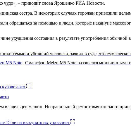
ко чудо», – приводит слова Ярошенко РИА Новости.
ицинская сестра. В некоторых случаях горожан привозили целыми
али обращаться за помощью и люди, которые накануне массовог
чине ухудшения состояния в результате употребления обычной в
ники семью и убивший человека, заявил в суде, что ему «легко 
Смартфон Meizu M5 Note разошелся миллионным ти
авто
лем владельцев машин. Неправильный ремонт вмятин часто при