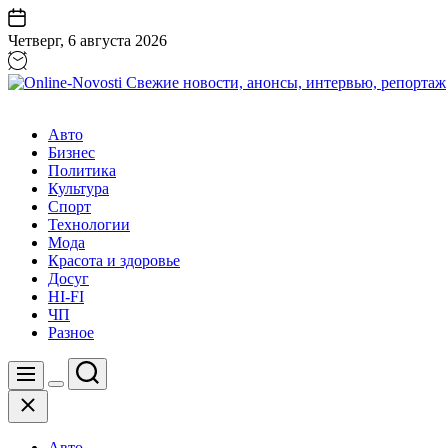
Перейти
к
Четверг, 6 августа 2026
содержанию
Online-
Novosti
Авто
Свежие
Бизнес
новости,
Политика
анонсы,
Культура
интервью,
Спорт
репортаж
Технологии
Мода
Красота и здоровье
Досуг
HI-FI
ЧП
Разное
Поиск
Меню
Цвет
Закрыть
переключателя
Авто