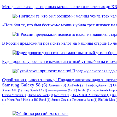
Методы анализа драгоценных металлов: от классических до X
«Погибли те, кто был босиком»: молния убила трех человек на
В России предложили повысить налог на машины старше 15 лет
Будет дорого: у россиян изымают льготный утильсбор на ином
Сухой закон приносит пользу! Продажу алкоголя надо запретит
Samsung Galaxy S8
(6)
Xiaomi
(3)
AirPods
(2)
Татфондбанк
(2)
О
Xiaomi Mi5
(1)
Sony Xperia L1
(1)
землетрясение
(1)
BQ Jumbo
(1)
Sega Genesis Goph
Gresso Meridian
(1)
Turbo X5 Black
(1)
NetCredit
(1)
ONYX BOOX Prometheus
(1)
BQ 
(1)
Meizu Pro 6 Plus
(1)
BQ Bond
(1)
Suzuki Ciaz
(1)
Тальменка-банк
(1)
Blu Life Max
(