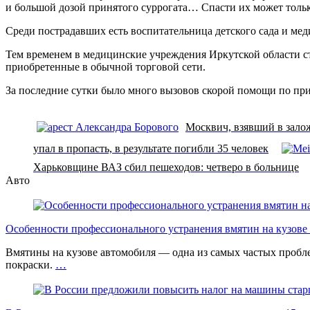
и большой дозой принятого суррогата… Спасти их может толь
Среди пострадавших есть воспитательница детского сада и мед
Тем временем в медицинские учреждения Иркутской области ст
приобретенные в обычной торговой сети.
За последние сутки было много вызовов скорой помощи по при
Москвич, взявший в залож
упал в пропасть, в результате погибли 35 человек
Харьковщине ВАЗ сбил пешеходов: четверо в больнице
Авто
Особенности профессионального устранения вмятин на кузове 
Вмятины на кузове автомобиля — одна из самых частых проб
покраски.
…