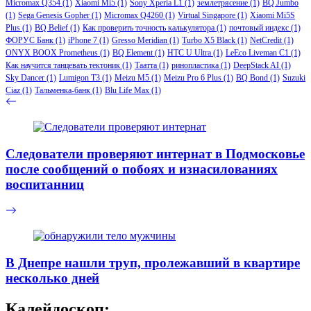
Micromax Q354
(1)
Xiaomi Mi5
(1)
Sony Xperia L1
(1)
землетрясение
(1)
BQ Jumbo
(1)
Sega Genesis Gopher
(1)
Micromax Q4260
(1)
Virtual Singapore
(1)
Xiaomi Mi5S
Plus
(1)
BQ Belief
(1)
Как проверить точность калькулятора
(1)
почтовый индекс
(1)
ФОРУС Банк
(1)
iPhone 7
(1)
Gresso Meridian
(1)
Turbo X5 Black
(1)
NetCredit
(1)
ONYX BOOX Prometheus
(1)
BQ Element
(1)
HTC U Ultra
(1)
LeEco Liveman C1
(1)
Как научится танцевать тектоник
(1)
Таатта
(1)
ринопластика
(1)
DeepStack AI
(1)
Sky Dancer
(1)
Lumigon T3
(1)
Meizu M5
(1)
Meizu Pro 6 Plus
(1)
BQ Bond
(1)
Suzuki
Ciaz
(1)
Тальменка-банк
(1)
Blu Life Max
(1)
Следователи проверяют интернат в Подмосковье
после сообщений о побоях и изнасилованиях
воспитанниц
В Днепре нашли труп, пролежавший в квартире
несколько дней
Калейдоскоп: