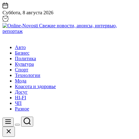
Перейти
к
Суббота, 8 августа 2026
содержанию
Online-
Novosti
Авто
Свежие
Бизнес
новости,
Политика
анонсы,
Культура
интервью,
Спорт
репортаж
Технологии
Мода
Красота и здоровье
Досуг
HI-FI
ЧП
Разное
Поиск
Меню
Цвет
Закрыть
переключателя