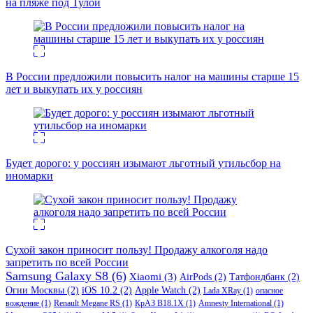
на пляже под Тулой
В России предложили повысить налог на машины старше 15
лет и выкупать их у россиян
Будет дорого: у россиян изымают льготный утильсбор на
иномарки
Сухой закон приносит пользу! Продажу алкоголя надо
запретить по всей России
Samsung Galaxy S8
(6)
Xiaomi
(3)
AirPods
(2)
Татфондбанк
(2)
Огни Москвы
(2)
iOS 10.2
(2)
Apple Watch
(2)
Lada XRay
(1)
опасное
вождение
(1)
Renault Megane RS
(1)
КрАЗ В18.1Х
(1)
Amnesty International
(1)