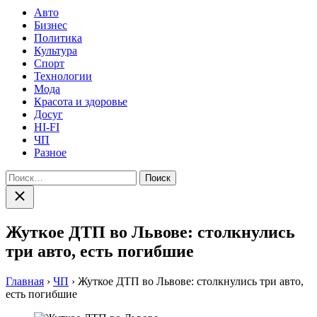
Авто
Бизнес
Политика
Культура
Спорт
Технологии
Мода
Красота и здоровье
Досуг
HI-FI
ЧП
Разное
Найти:
Закрыть
поиск
Жуткое ДТП во Львове: столкнулись
три авто, есть погибшие
Главная
›
ЧП
›
Жуткое ДТП во Львове: столкнулись три авто,
есть погибшие