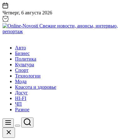
Перейти
к
Четверг, 6 августа 2026
содержанию
Online-
Novosti
Авто
Свежие
Бизнес
новости,
Политика
анонсы,
Культура
интервью,
Спорт
репортаж
Технологии
Мода
Красота и здоровье
Досуг
HI-FI
ЧП
Разное
Поиск
Меню
Цвет
Закрыть
переключателя