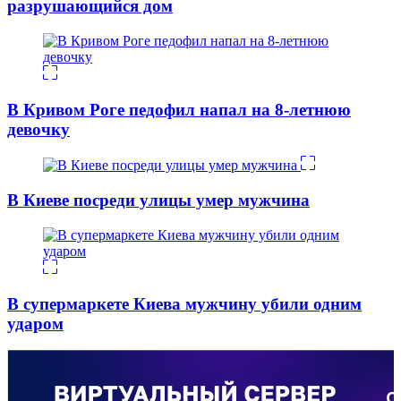
разрушающийся дом
В Кривом Роге педофил напал на 8-летнюю
девочку
В Киеве посреди улицы умер мужчина
В супермаркете Киева мужчину убили одним
ударом