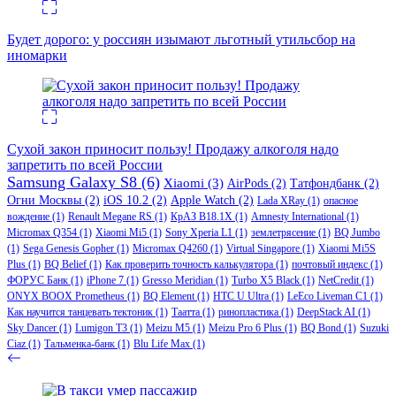
Будет дорого: у россиян изымают льготный утильсбор на
иномарки
Сухой закон приносит пользу! Продажу алкоголя надо
запретить по всей России
Samsung Galaxy S8
(6)
Xiaomi
(3)
AirPods
(2)
Татфондбанк
(2)
Огни Москвы
(2)
iOS 10.2
(2)
Apple Watch
(2)
Lada XRay
(1)
опасное
вождение
(1)
Renault Megane RS
(1)
КрАЗ В18.1Х
(1)
Amnesty International
(1)
Micromax Q354
(1)
Xiaomi Mi5
(1)
Sony Xperia L1
(1)
землетрясение
(1)
BQ Jumbo
(1)
Sega Genesis Gopher
(1)
Micromax Q4260
(1)
Virtual Singapore
(1)
Xiaomi Mi5S
Plus
(1)
BQ Belief
(1)
Как проверить точность калькулятора
(1)
почтовый индекс
(1)
ФОРУС Банк
(1)
iPhone 7
(1)
Gresso Meridian
(1)
Turbo X5 Black
(1)
NetCredit
(1)
ONYX BOOX Prometheus
(1)
BQ Element
(1)
HTC U Ultra
(1)
LeEco Liveman C1
(1)
Как научится танцевать тектоник
(1)
Таатта
(1)
ринопластика
(1)
DeepStack AI
(1)
Sky Dancer
(1)
Lumigon T3
(1)
Meizu M5
(1)
Meizu Pro 6 Plus
(1)
BQ Bond
(1)
Suzuki
Ciaz
(1)
Тальменка-банк
(1)
Blu Life Max
(1)