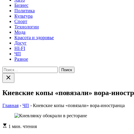
Бизнес
Политика
Культура
Спорт
Технологии
Мода
Красота и здоровье
Досуг
HI-FI
ЧП
Разное
Найти:
Закрыть
поиск
Киевские копы «повязали» вора-иност
Главная
›
ЧП
›
Киевские копы «повязали» вора-иностранца
Расчетное
1 мин. чтения
время