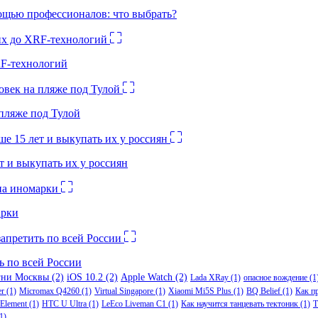
ощью профессионалов: что выбрать?
RF-технологий
 пляже под Тулой
 и выкупать их у россиян
арки
ь по всей России
гни Москвы
(2)
iOS 10.2
(2)
Apple Watch
(2)
Lada XRay
(1)
опасное вождение
(1
er
(1)
Micromax Q4260
(1)
Virtual Singapore
(1)
Xiaomi Mi5S Plus
(1)
BQ Belief
(1)
Как п
Element
(1)
HTC U Ultra
(1)
LeEco Liveman C1
(1)
Как научится танцевать тектоник
(1)
Т
1)