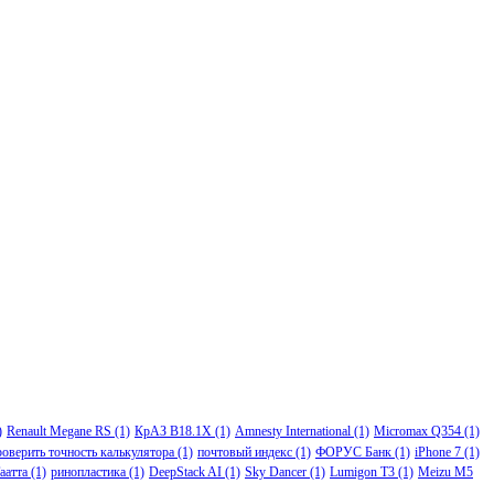
)
Renault Megane RS
(1)
КрАЗ В18.1Х
(1)
Amnesty International
(1)
Micromax Q354
(1)
роверить точность калькулятора
(1)
почтовый индекс
(1)
ФОРУС Банк
(1)
iPhone 7
(1)
аатта
(1)
ринопластика
(1)
DeepStack AI
(1)
Sky Dancer
(1)
Lumigon T3
(1)
Meizu M5