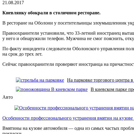
чтения
21.08.2017
Киевлянку обокрали в столичном ресторане.
В ресторане на Оболони у посетительницы злоумышленник укр
Правоохранители установили, что 33-летний иностранец выта
у него и обнаружили телефон. Мужчина не смог пояснить, откуд
По факту инцидента следователи Оболонского управления поли
на срок до трех лет.
Сейчас правоохранители проверяют иностранца на причастнос
На парковке торгового центра в
В киевском парке п
Авто
Особенности профессионального устранения вмятин на кузове 
Вмятины на кузове автомобиля — одна из самых частых проб
покраски.
…