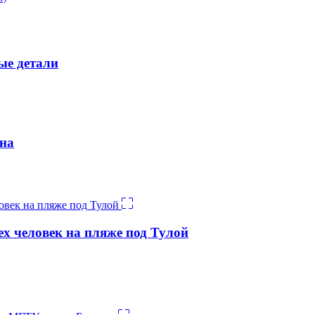
ые детали
ина
ех человек на пляже под Тулой