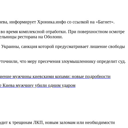
ва, информирует Хроника.инфо со ссылкой на «Багнет».
 во время комплексной отработки. При поверхностном осмотре
ительницы ресторана на Оболони.
УК Украины, санкция которой предусматривает лишение свободы
точнили, что меру пресечения злоумышленнику определит суд.
иение мужчины киевскими копами: новые подробности
е Киева мужчину убили одним ударом
водит к трещинам ЛКП, новым заломам или необходимости