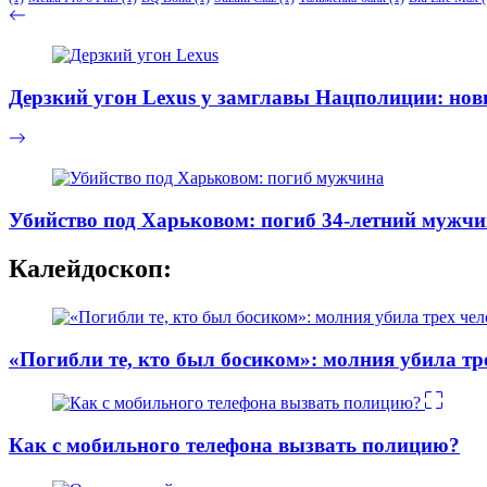
Дерзкий угон Lexus у замглавы Нацполиции: нов
Убийство под Харьковом: погиб 34-летний мужч
Калейдоскоп:
«Погибли те, кто был босиком»: молния убила тр
Как с мобильного телефона вызвать полицию?