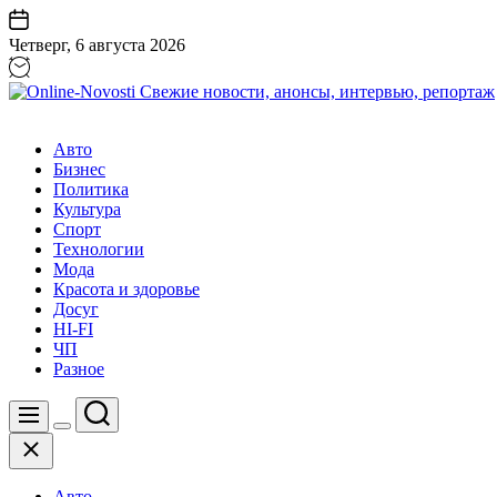
Перейти
к
Четверг, 6 августа 2026
содержанию
Online-
Novosti
Авто
Свежие
Бизнес
новости,
Политика
анонсы,
Культура
интервью,
Спорт
репортаж
Технологии
Мода
Красота и здоровье
Досуг
HI-FI
ЧП
Разное
Поиск
Меню
Цвет
Закрыть
переключателя
Авто