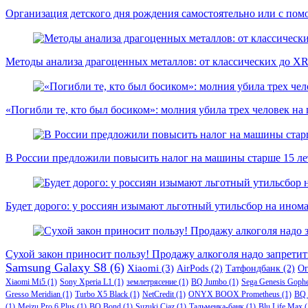
Организация детского дня рождения самостоятельно или с пом
Методы анализа драгоценных металлов: от классических до X
«Погибли те, кто был босиком»: молния убила трех человек на
В России предложили повысить налог на машины старше 15 лет
Будет дорого: у россиян изымают льготный утильсбор на ином
Сухой закон приносит пользу! Продажу алкоголя надо запретит
Samsung Galaxy S8
(6)
Xiaomi
(3)
AirPods
(2)
Татфондбанк
(2)
О
Xiaomi Mi5
(1)
Sony Xperia L1
(1)
землетрясение
(1)
BQ Jumbo
(1)
Sega Genesis Goph
Gresso Meridian
(1)
Turbo X5 Black
(1)
NetCredit
(1)
ONYX BOOX Prometheus
(1)
BQ 
(1)
Meizu Pro 6 Plus
(1)
BQ Bond
(1)
Suzuki Ciaz
(1)
Тальменка-банк
(1)
Blu Life Max
(