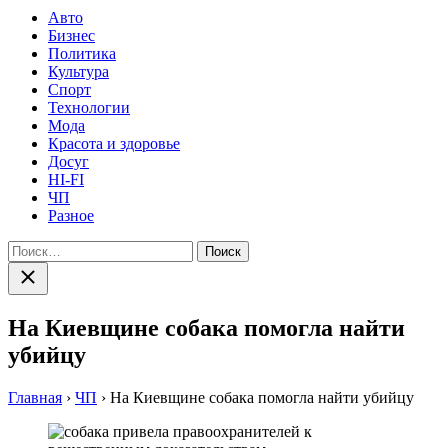
Авто
Бизнес
Политика
Культура
Спорт
Технологии
Мода
Красота и здоровье
Досуг
HI-FI
ЧП
Разное
Найти:
Закрыть
поиск
На Киевщине собака помогла найти
убийцу
Главная
›
ЧП
›
На Киевщине собака помогла найти убийцу