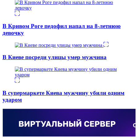
В Кривом Роге педофил напал на 8-летнюю
девочку
В Киеве посреди улицы умер мужчина
В супермаркете Киева мужчину убили одним
ударом