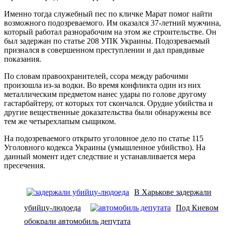
Именно тогда служебный пес по кличке Марат помог найти
возможного подозреваемого. Им оказался 37-летний мужчина,
который работал разнорабочим на этом же строительстве. Он
был задержан по статье 208 УПК Украины. Подозреваемый
признался в совершенном преступлении и дал правдивые
показания.
По словам правоохранителей, ссора между рабочими
произошла из-за водки. Во время конфликта один из них
металлическим предметом нанес удары по голове другому
гастарбайтеру, от которых тот скончался. Орудие убийства и
другие вещественные доказательства были обнаружены все
тем же четырехлапым сыщиком.
На подозреваемого открыто уголовное дело по статье 115
Уголовного кодекса Украины (умышленное убийство). На
данный момент идет следствие и устанавливается мера
пресечения.
В Харькове задержали
убийцу-людоеда
Под Киевом
обокрали автомобиль депутата