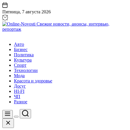
Перейти
к
Пятница, 7 августа 2026
содержанию
Online-
Novosti
Авто
Свежие
Бизнес
новости,
Политика
анонсы,
Культура
интервью,
Спорт
репортаж
Технологии
Мода
Красота и здоровье
Досуг
HI-FI
ЧП
Разное
Поиск
Меню
Цвет
Закрыть
переключателя