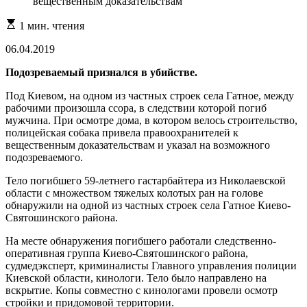
Расчетное
1 мин. чтения
время
чтения
06.04.2019
Подозреваемый признался в убийстве.
Под Киевом, на одном из частных строек села Гатное, между
рабочими произошла ссора, в следствии которой погиб
мужчина. При осмотре дома, в котором велось строительство,
полицейская собака привела правоохранителей к
вещественным доказательствам и указал на возможного
подозреваемого.
Тело погибшего 59-летнего гастарбайтера из Николаевской
области с множеством тяжелых колотых ран на голове
обнаружили на одной из частных строек села Гатное Киево-
Святошинского района.
На месте обнаружения погибшего работали следственно-
оперативная группа Киево-Святошинского района,
судмедэксперт, криминалисты Главного управления полиции
Киевской области, кинологи. Тело было направлено на
вскрытие. Копы совместно с кинологами провели осмотр
стройки и придомовой территории.