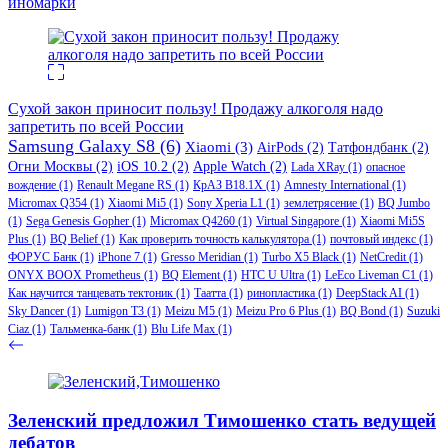
иномарки
Сухой закон приносит пользу! Продажу алкоголя надо
запретить по всей России
Samsung Galaxy S8
(6)
Xiaomi
(3)
AirPods
(2)
Татфондбанк
(2)
Огни Москвы
(2)
iOS 10.2
(2)
Apple Watch
(2)
Lada XRay
(1)
опасное
вождение
(1)
Renault Megane RS
(1)
КрАЗ В18.1Х
(1)
Amnesty International
(1)
Micromax Q354
(1)
Xiaomi Mi5
(1)
Sony Xperia L1
(1)
землетрясение
(1)
BQ Jumbo
(1)
Sega Genesis Gopher
(1)
Micromax Q4260
(1)
Virtual Singapore
(1)
Xiaomi Mi5S
Plus
(1)
BQ Belief
(1)
Как проверить точность калькулятора
(1)
почтовый индекс
(1)
ФОРУС Банк
(1)
iPhone 7
(1)
Gresso Meridian
(1)
Turbo X5 Black
(1)
NetCredit
(1)
ONYX BOOX Prometheus
(1)
BQ Element
(1)
HTC U Ultra
(1)
LeEco Liveman C1
(1)
Как научится танцевать тектоник
(1)
Таатта
(1)
ринопластика
(1)
DeepStack AI
(1)
Sky Dancer
(1)
Lumigon T3
(1)
Meizu M5
(1)
Meizu Pro 6 Plus
(1)
BQ Bond
(1)
Suzuki
Ciaz
(1)
Тальменка-банк
(1)
Blu Life Max
(1)
Зеленский предложил Тимошенко стать ведущей
дебатов