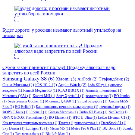
Будет дорого: у россиян изымают льготный утильсбор на
иномарки
Сухой закон приносит пользу! Продажу алкоголя надо
запретить по всей России
Samsung Galaxy S8
(6)
Xiaomi
(3)
AirPods
(2)
Татфондбанк
(2)
Огни Москвы
(2)
iOS 10.2
(2)
Apple Watch
(2)
Lada XRay
(1)
опасное
вождение
(1)
Renault Megane RS
(1)
КрАЗ В18.1Х
(1)
Amnesty International
(1)
Micromax Q354
(1)
Xiaomi Mi5
(1)
Sony Xperia L1
(1)
землетрясение
(1)
BQ Jumbo
(1)
Sega Genesis Gopher
(1)
Micromax Q4260
(1)
Virtual Singapore
(1)
Xiaomi Mi5S
Plus
(1)
BQ Belief
(1)
Как проверить точность калькулятора
(1)
почтовый индекс
(1)
ФОРУС Банк
(1)
iPhone 7
(1)
Gresso Meridian
(1)
Turbo X5 Black
(1)
NetCredit
(1)
ONYX BOOX Prometheus
(1)
BQ Element
(1)
HTC U Ultra
(1)
LeEco Liveman C1
(1)
Как научится танцевать тектоник
(1)
Таатта
(1)
ринопластика
(1)
DeepStack AI
(1)
Sky Dancer
(1)
Lumigon T3
(1)
Meizu M5
(1)
Meizu Pro 6 Plus
(1)
BQ Bond
(1)
Suzuki
Ciaz
(1)
Тальменка-банк
(1)
Blu Life Max
(1)