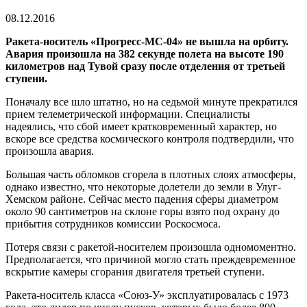
время
чтения
08.12.2016
Ракета-носитель «Прогресс-МС-04» не вышла на орбиту.
Авария произошла на 382 секунде полета на высоте 190
километров над Тувой сразу после отделения от третьей
ступени.
Поначалу все шло штатно, но на седьмой минуте прекратился
прием телеметрической информации. Специалисты
надеялись, что сбой имеет кратковременный характер, но
вскоре все средства космического контроля подтвердили, что
произошла авария.
Большая часть обломков сгорела в плотных слоях атмосферы,
однако известно, что некоторые долетели до земли в Улуг-
Хемском районе. Сейчас место падения сферы диаметром
около 90 сантиметров на склоне горы взято под охрану до
прибытия сотрудников комиссии Роскосмоса.
Потеря связи с ракетой-носителем произошла одномоментно.
Предполагается, что причиной могло стать преждевременное
вскрытие камеры сгорания двигателя третьей ступени.
Ракета-носитель класса «Союз-У» эксплуатировалась с 1973