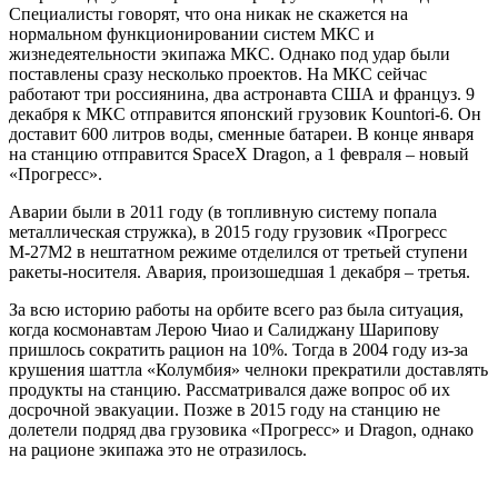
Специалисты говорят, что она никак не скажется на
нормальном функционировании систем МКС и
жизнедеятельности экипажа МКС. Однако под удар были
поставлены сразу несколько проектов. На МКС сейчас
работают три россиянина, два астронавта США и француз. 9
декабря к МКС отправится японский грузовик Kountori-6. Он
доставит 600 литров воды, сменные батареи. В конце января
на станцию отправится SpaceX Dragon, а 1 февраля – новый
«Прогресс».
Аварии были в 2011 году (в топливную систему попала
металлическая стружка), в 2015 году грузовик «Прогресс
М-27М2 в нештатном режиме отделился от третьей ступени
ракеты-носителя. Авария, произошедшая 1 декабря – третья.
За всю историю работы на орбите всего раз была ситуация,
когда космонавтам Лерою Чиао и Салиджану Шарипову
пришлось сократить рацион на 10%. Тогда в 2004 году из-за
крушения шаттла «Колумбия» челноки прекратили доставлять
продукты на станцию. Рассматривался даже вопрос об их
досрочной эвакуации. Позже в 2015 году на станцию не
долетели подряд два грузовика «Прогресс» и Dragon, однако
на рационе экипажа это не отразилось.