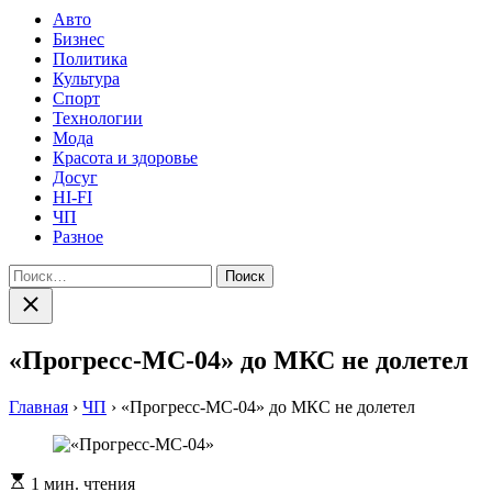
Авто
Бизнес
Политика
Культура
Спорт
Технологии
Мода
Красота и здоровье
Досуг
HI-FI
ЧП
Разное
Найти:
Закрыть
поиск
«Прогресс-МС-04» до МКС не долетел
Главная
›
ЧП
›
«Прогресс-МС-04» до МКС не долетел
Расчетное
1 мин. чтения