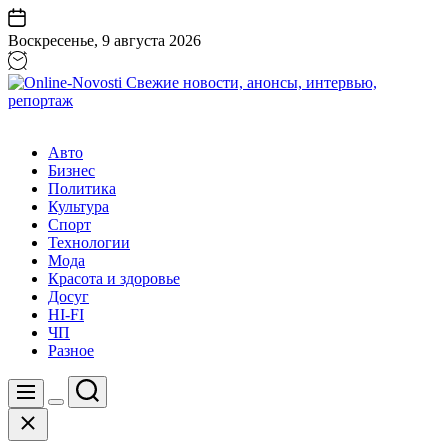
Перейти
к
Воскресенье, 9 августа 2026
содержанию
Online-
Novosti
Авто
Свежие
Бизнес
новости,
Политика
анонсы,
Культура
интервью,
Спорт
репортаж
Технологии
Мода
Красота и здоровье
Досуг
HI-FI
ЧП
Разное
Поиск
Меню
Цвет
Закрыть
переключателя