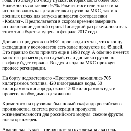
года, это лидер по числу пусков, которых было более 800.
Надежность составляет 97%. Ракеты-носители этого типа
использовались как для доставки грузов на МКС, так и в
военных целях для запуска аппаратов фоторазведки
«Кобальт». Предполагается в скором времени завершить
использование данной серии. Последний раз ракета-носитель
этого типа будет запущена в феврале 2017 года.
Доставка продуктов на МКС производится так, что к концу
экспедиции у космонавтов есть запас продуктов на 45 дней.
Это правило было принято еще в 1998 году. А обычно имеется
запас на три месяца, на случай, если доставка грузов по
графику будет сорвана. Воздух и вода на МКС проходят
процесс регенерации.
На борту недолетевшего «Прогресса» находились 705
килограммов топлива, 420 килограммов воды, 50
килограммов кислорода, около 1200 килограммов еды и
прочего, необходимого для жизни.
Кроме того на грузовике был новый скафандр российского
производства, система регенерации продуктов
жизнедеятельности для российского модуля, свежие фрукты,
новая оранжерея.
Авария над Тувой – третья потеря грузовика за два года.