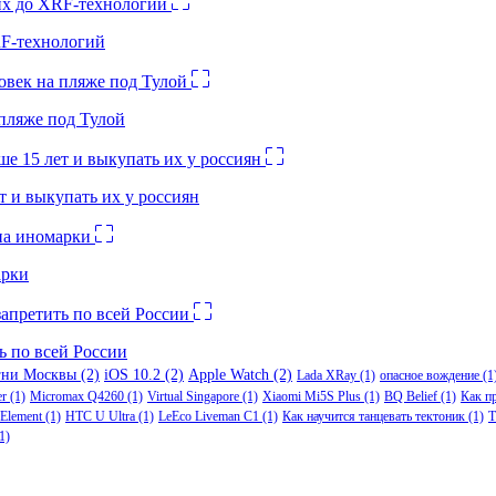
RF-технологий
 пляже под Тулой
 и выкупать их у россиян
арки
ь по всей России
гни Москвы
(2)
iOS 10.2
(2)
Apple Watch
(2)
Lada XRay
(1)
опасное вождение
(1
er
(1)
Micromax Q4260
(1)
Virtual Singapore
(1)
Xiaomi Mi5S Plus
(1)
BQ Belief
(1)
Как п
Element
(1)
HTC U Ultra
(1)
LeEco Liveman C1
(1)
Как научится танцевать тектоник
(1)
Т
1)