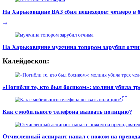
На Харьковщине ВАЗ сбил пешеходов: четверо в 
На Харьковщине мужчина топором зарубил отч
Калейдоскоп:
«Погибли те, кто был босиком»: молния убила тр
Как с мобильного телефона вызвать полицию?
Отчисленный аспирант напал с ножом на препо