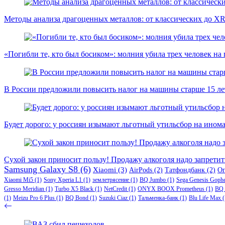
Методы анализа драгоценных металлов: от классических до X
«Погибли те, кто был босиком»: молния убила трех человек на
В России предложили повысить налог на машины старше 15 лет
Будет дорого: у россиян изымают льготный утильсбор на ином
Сухой закон приносит пользу! Продажу алкоголя надо запретит
Samsung Galaxy S8
(6)
Xiaomi
(3)
AirPods
(2)
Татфондбанк
(2)
О
Xiaomi Mi5
(1)
Sony Xperia L1
(1)
землетрясение
(1)
BQ Jumbo
(1)
Sega Genesis Goph
Gresso Meridian
(1)
Turbo X5 Black
(1)
NetCredit
(1)
ONYX BOOX Prometheus
(1)
BQ 
(1)
Meizu Pro 6 Plus
(1)
BQ Bond
(1)
Suzuki Ciaz
(1)
Тальменка-банк
(1)
Blu Life Max
(