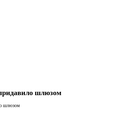
 придавило шлюзом
ло шлюзом