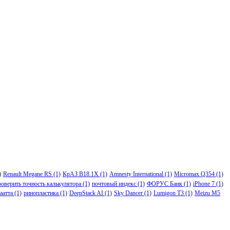
)
Renault Megane RS
(1)
КрАЗ В18.1Х
(1)
Amnesty International
(1)
Micromax Q354
(1)
роверить точность калькулятора
(1)
почтовый индекс
(1)
ФОРУС Банк
(1)
iPhone 7
(1)
аатта
(1)
ринопластика
(1)
DeepStack AI
(1)
Sky Dancer
(1)
Lumigon T3
(1)
Meizu M5