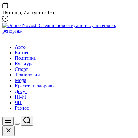
Перейти
к
Пятница, 7 августа 2026
содержанию
Online-
Novosti
Авто
Свежие
Бизнес
новости,
Политика
анонсы,
Культура
интервью,
Спорт
репортаж
Технологии
Мода
Красота и здоровье
Досуг
HI-FI
ЧП
Разное
Поиск
Меню
Цвет
Закрыть
переключателя