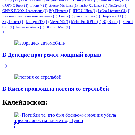
ФОРУС Банк
(1)
iPhone 7
(1)
Gresso Meridian
(1)
Turbo X5 Black
(1)
NetCredit
(1)
ONYX BOOX Prometheus
(1)
BQ Element
(1)
HTC U Ultra
(1)
LeEco Liveman C1
(1)
Как научится танцевать тектоник
(1)
Таатта
(1)
ринопластика
(1)
DeepStack AI
(1)
Sky Dancer
(1)
Lumigon T3
(1)
Meizu M5
(1)
Meizu Pro 6 Plus
(1)
BQ Bond
(1)
Suzuki
Ciaz
(1)
Тальменка-банк
(1)
Blu Life Max
(1)
В Донецке прогремел мощный взрыв
В Киеве произошла погоня со стрельбой
Калейдоскоп: