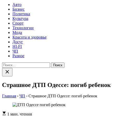
Авто
Бизнес
Политика
Культура
Спорт
Технологии
Мода
Красота и здоровье
Досуг
HI-FI
ЧП
Разное
Найти:
Закрыть
поиск
Страшное ДТП Одессе: погиб ребенок
Главная
›
ЧП
›
Страшное ДТП Одессе: погиб ребенок
Расчетное
1 мин. чтения