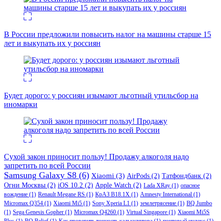
В России предложили повысить налог на машины старше 15
лет и выкупать их у россиян
Будет дорого: у россиян изымают льготный утильсбор на
иномарки
Сухой закон приносит пользу! Продажу алкоголя надо
запретить по всей России
Samsung Galaxy S8
(6)
Xiaomi
(3)
AirPods
(2)
Татфондбанк
(2)
Огни Москвы
(2)
iOS 10.2
(2)
Apple Watch
(2)
Lada XRay
(1)
опасное
вождение
(1)
Renault Megane RS
(1)
КрАЗ В18.1Х
(1)
Amnesty International
(1)
Micromax Q354
(1)
Xiaomi Mi5
(1)
Sony Xperia L1
(1)
землетрясение
(1)
BQ Jumbo
(1)
Sega Genesis Gopher
(1)
Micromax Q4260
(1)
Virtual Singapore
(1)
Xiaomi Mi5S
Plus
(1)
BQ Belief
(1)
Как проверить точность калькулятора
(1)
почтовый индекс
(1)