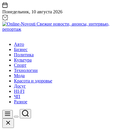
Перейти
к
Понедельник, 10 августа 2026
содержанию
Online-
Novosti
Авто
Свежие
Бизнес
новости,
Политика
анонсы,
Культура
интервью,
Спорт
репортаж
Технологии
Мода
Красота и здоровье
Досуг
HI-FI
ЧП
Разное
Поиск
Меню
Цвет
Закрыть
переключателя