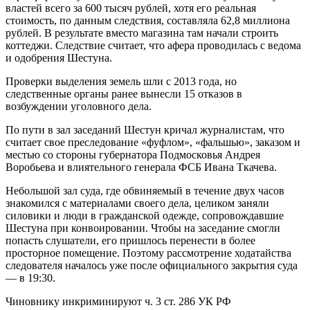
властей всего за 600 тысяч рублей, хотя его реальная
стоимость, по данным следствия, составляла 62,8 миллиона
рублей. В результате вместо магазина там начали строить
коттеджи. Следствие считает, что афера проводилась с ведома
и одобрения Шестуна.
Проверки выделения земель шли с 2013 года, но
следственные органы ранее вынесли 15 отказов в
возбуждении уголовного дела.
По пути в зал заседаний Шестун кричал журналистам, что
считает свое преследование «фуфлом», «фальшью», заказом и
местью со стороны губернатора Подмосковья Андрея
Воробьева и влиятельного генерала ФСБ Ивана Ткачева.
Небольшой зал суда, где обвиняемый в течение двух часов
знакомился с материалами своего дела, целиком заняли
силовики и люди в гражданской одежде, сопровождавшие
Шестуна при конвоировании. Чтобы на заседание смогли
попасть слушатели, его пришлось перенести в более
просторное помещение. Поэтому рассмотрение ходатайства
следователя началось уже после официального закрытия суда
— в 19:30.
Чиновнику инкриминируют ч. 3 ст. 286 УК РФ