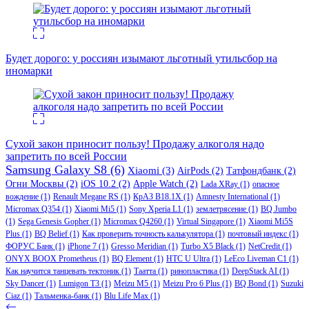
Будет дорого: у россиян изымают льготный утильсбор на
иномарки
Сухой закон приносит пользу! Продажу алкоголя надо
запретить по всей России
Samsung Galaxy S8
(6)
Xiaomi
(3)
AirPods
(2)
Татфондбанк
(2)
Огни Москвы
(2)
iOS 10.2
(2)
Apple Watch
(2)
Lada XRay
(1)
опасное
вождение
(1)
Renault Megane RS
(1)
КрАЗ В18.1Х
(1)
Amnesty International
(1)
Micromax Q354
(1)
Xiaomi Mi5
(1)
Sony Xperia L1
(1)
землетрясение
(1)
BQ Jumbo
(1)
Sega Genesis Gopher
(1)
Micromax Q4260
(1)
Virtual Singapore
(1)
Xiaomi Mi5S
Plus
(1)
BQ Belief
(1)
Как проверить точность калькулятора
(1)
почтовый индекс
(1)
ФОРУС Банк
(1)
iPhone 7
(1)
Gresso Meridian
(1)
Turbo X5 Black
(1)
NetCredit
(1)
ONYX BOOX Prometheus
(1)
BQ Element
(1)
HTC U Ultra
(1)
LeEco Liveman C1
(1)
Как научится танцевать тектоник
(1)
Таатта
(1)
ринопластика
(1)
DeepStack AI
(1)
Sky Dancer
(1)
Lumigon T3
(1)
Meizu M5
(1)
Meizu Pro 6 Plus
(1)
BQ Bond
(1)
Suzuki
Ciaz
(1)
Тальменка-банк
(1)
Blu Life Max
(1)