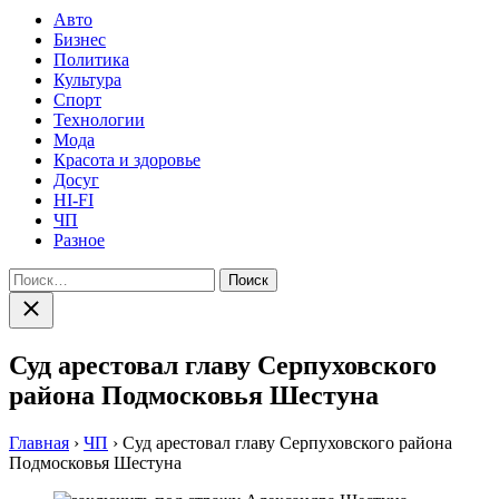
Авто
Бизнес
Политика
Культура
Спорт
Технологии
Мода
Красота и здоровье
Досуг
HI-FI
ЧП
Разное
Найти:
Закрыть
поиск
Суд арестовал главу Серпуховского
района Подмосковья Шестуна
Главная
›
ЧП
›
Суд арестовал главу Серпуховского района
Подмосковья Шестуна