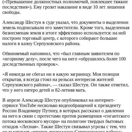
(«Превышение должностных полномочий, повлекшее тяжкие
последствия»). Ему грозит наказание в виде 10 лет лишения
свободы.
Александр Шестун в суде указал, что документы о выделении
земель подписывали его заместители. Кроме того, выделенная
бизнесменам земля в итоге эффективно используется: на ней
построен торговый центр, с которого собирают большие
налоги в казну Серпуховского района.
Обвиняемый напомнил, что «был главным заявителем по
«игорному делу», после чего на него «обрушилось более 100
доследственных проверок».
«Я никогда не сбегал ни в какую заграницу. Моя позиция
открытая, я всегда стоял на рельсах интересов жителей
Серпуховского района», — сказал Шестун. Он также отметил,
что у него пятеро детей и 82-летняя мать.
В апреле Александр Шестун опубликовал на интернет-
сервисе YouTube несколько видеообращений к президенту
России Владимиру Путину, в которых рассказал о давлении
на него в связи с протестами против размещения «гигантского
потока московского мусора» на полигоне твердых бытовых
отходов «Лесная». Также Шестун связывал угрозы с тем, что
он выступает «против ликвидации Серпуховского района».