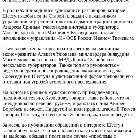
В роликах приводились аудиозаписи разговоров, которые
Шестун якобы вел на Старой площади с начальником
управления внутренней политики администрации президента
Андреем Яриным, главой администрации губернатора
Московской области Михаилом Кузнецовым, а также
начальником управления «К» ФСБ России Иваном Ткачевым.
Ткачев известен как организатор арестов экс-министра
экономразвития Алексея Улюкаева, миллиардера Зиявудина
Магомедова, экс-генерала МВД Дениса Сугробова и
нескольких губернаторов. Также под его руководством
ведется оперативное сопровождение «кокаинового дела».
Собеседники Шестуна в ультимативной форме требовали его
отставки под угрозой уголовного преследования.
На одном из роликов мужской голос, принадлежащий,
предположительно, Кузнецову, говорит главе района, что он
«неоднократно перешел рубеж», и работать с ним Андрей
Воробьев не может. На другой записи предполагаемый Ткачев
говорит Шестуну, что его, как Сугробова, «катком переедут».
За месяц до публикации обращений в интернете Шестун
заявил об угрозах. Его заставляли отказаться от выдвижения
на выборах, обещая в противном случае «проблемы с