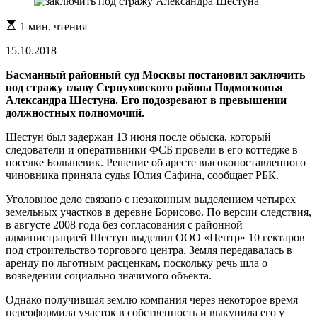
Расчетное
1 мин. чтения
время
чтения
15.10.2018
Басманный районный суд Москвы постановил заключить
под стражу главу Серпуховского района Подмосковья
Александра Шестуна. Его подозревают в превышении
должностных полномочий.
Шестун был задержан 13 июня после обыска, который
следователи и оперативники ФСБ провели в его коттедже в
поселке Большевик. Решение об аресте высокопоставленного
чиновника приняла судья Юлия Сафина, сообщает РБК.
Уголовное дело связано с незаконным выделением четырех
земельных участков в деревне Борисово. По версии следствия,
в августе 2008 года без согласования с районной
администрацией Шестун выделил ООО «Центр» 10 гектаров
под строительство торгового центра. Земля передавалась в
аренду по льготным расценкам, поскольку речь шла о
возведении социально значимого объекта.
Однако получившая землю компания через некоторое время
переоформила участок в собственность и выкупила его у