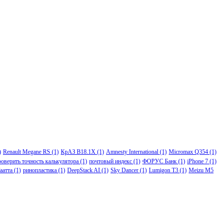
)
Renault Megane RS
(1)
КрАЗ В18.1Х
(1)
Amnesty International
(1)
Micromax Q354
(1)
роверить точность калькулятора
(1)
почтовый индекс
(1)
ФОРУС Банк
(1)
iPhone 7
(1)
аатта
(1)
ринопластика
(1)
DeepStack AI
(1)
Sky Dancer
(1)
Lumigon T3
(1)
Meizu M5