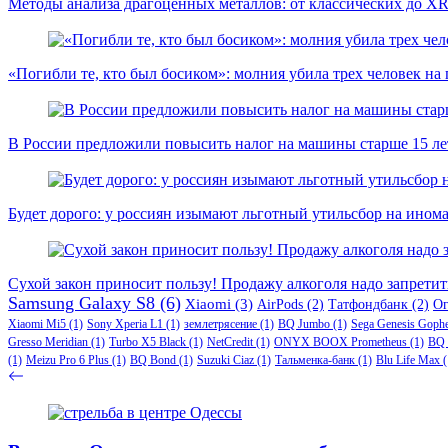
Методы анализа драгоценных металлов: от классических до X
«Погибли те, кто был босиком»: молния убила трех человек на
В России предложили повысить налог на машины старше 15 лет
Будет дорого: у россиян изымают льготный утильсбор на ином
Сухой закон приносит пользу! Продажу алкоголя надо запретит
Samsung Galaxy S8
(6)
Xiaomi
(3)
AirPods
(2)
Татфондбанк
(2)
О
Xiaomi Mi5
(1)
Sony Xperia L1
(1)
землетрясение
(1)
BQ Jumbo
(1)
Sega Genesis Goph
Gresso Meridian
(1)
Turbo X5 Black
(1)
NetCredit
(1)
ONYX BOOX Prometheus
(1)
BQ 
(1)
Meizu Pro 6 Plus
(1)
BQ Bond
(1)
Suzuki Ciaz
(1)
Тальменка-банк
(1)
Blu Life Max
(