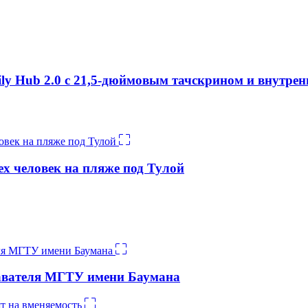
y Hub 2.0 с 21,5-дюймовым тачскрином и внутрен
ех человек на пляже под Тулой
давателя МГТУ имени Баумана