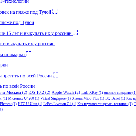
RF-технологий
 пляже под Тулой
 и выкупать их у россиян
арки
ь по всей России
гни Москвы
(2)
iOS 10.2
(2)
Apple Watch
(2)
Lada XRay
(1)
опасное вождение
(1
er
(1)
Micromax Q4260
(1)
Virtual Singapore
(1)
Xiaomi Mi5S Plus
(1)
BQ Belief
(1)
Как п
Element
(1)
HTC U Ultra
(1)
LeEco Liveman C1
(1)
Как научится танцевать тектоник
(1)
Т
1)