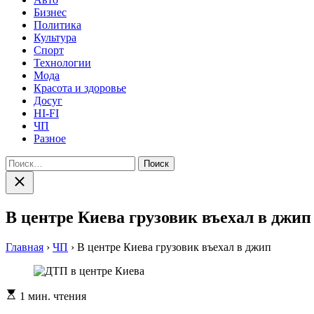
Бизнес
Политика
Культура
Спорт
Технологии
Мода
Красота и здоровье
Досуг
HI-FI
ЧП
Разное
Найти:
Закрыть
поиск
В центре Киева грузовик въехал в джип
Главная
›
ЧП
›
В центре Киева грузовик въехал в джип
Расчетное
1 мин. чтения
время