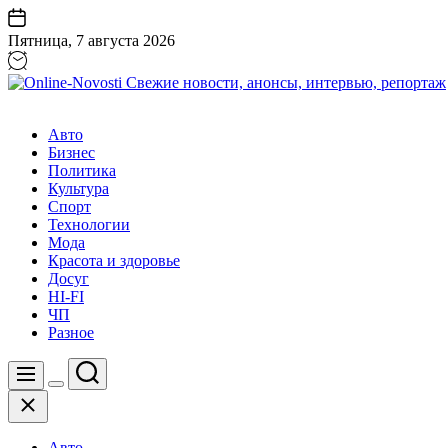
Перейти
к
Пятница, 7 августа 2026
содержанию
Online-
Novosti
Авто
Свежие
Бизнес
новости,
Политика
анонсы,
Культура
интервью,
Спорт
репортаж
Технологии
Мода
Красота и здоровье
Досуг
HI-FI
ЧП
Разное
Поиск
Меню
Цвет
Закрыть
переключателя
Авто