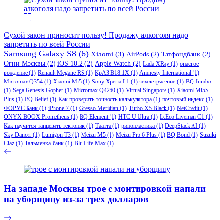
Сухой закон приносит пользу! Продажу алкоголя надо
запретить по всей России
Samsung Galaxy S8
(6)
Xiaomi
(3)
AirPods
(2)
Татфондбанк
(2)
Огни Москвы
(2)
iOS 10.2
(2)
Apple Watch
(2)
Lada XRay
(1)
опасное
вождение
(1)
Renault Megane RS
(1)
КрАЗ В18.1Х
(1)
Amnesty International
(1)
Micromax Q354
(1)
Xiaomi Mi5
(1)
Sony Xperia L1
(1)
землетрясение
(1)
BQ Jumbo
(1)
Sega Genesis Gopher
(1)
Micromax Q4260
(1)
Virtual Singapore
(1)
Xiaomi Mi5S
Plus
(1)
BQ Belief
(1)
Как проверить точность калькулятора
(1)
почтовый индекс
(1)
ФОРУС Банк
(1)
iPhone 7
(1)
Gresso Meridian
(1)
Turbo X5 Black
(1)
NetCredit
(1)
ONYX BOOX Prometheus
(1)
BQ Element
(1)
HTC U Ultra
(1)
LeEco Liveman C1
(1)
Как научится танцевать тектоник
(1)
Таатта
(1)
ринопластика
(1)
DeepStack AI
(1)
Sky Dancer
(1)
Lumigon T3
(1)
Meizu M5
(1)
Meizu Pro 6 Plus
(1)
BQ Bond
(1)
Suzuki
Ciaz
(1)
Тальменка-банк
(1)
Blu Life Max
(1)
На западе Москвы трое с монтировкой напали
на уборщицу из-за трех долларов