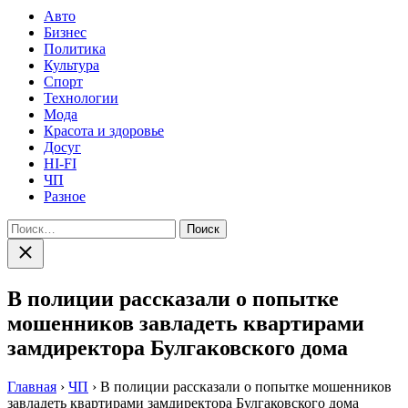
Авто
Бизнес
Политика
Культура
Спорт
Технологии
Мода
Красота и здоровье
Досуг
HI-FI
ЧП
Разное
Найти:
Закрыть
поиск
В полиции рассказали о попытке
мошенников завладеть квартирами
замдиректора Булгаковского дома
Главная
›
ЧП
›
В полиции рассказали о попытке мошенников
завладеть квартирами замдиректора Булгаковского дома