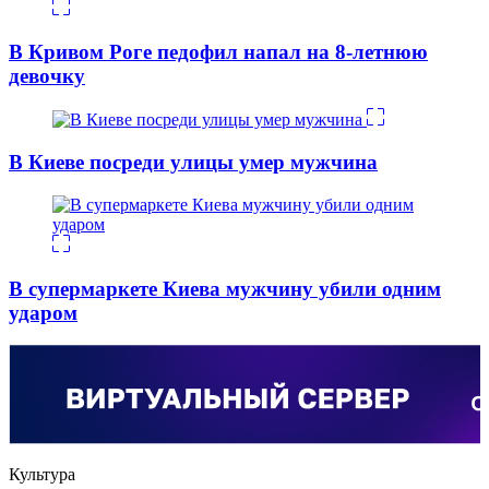
В Кривом Роге педофил напал на 8-летнюю
девочку
В Киеве посреди улицы умер мужчина
В супермаркете Киева мужчину убили одним
ударом
Культура