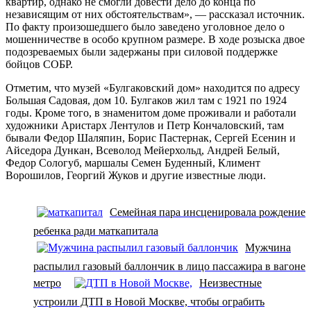
квартир, однако не смогли довести дело до конца по
независящим от них обстоятельствам», — рассказал источник.
По факту произошедшего было заведено уголовное дело о
мошенничестве в особо крупном размере. В ходе розыска двое
подозреваемых были задержаны при силовой поддержке
бойцов СОБР.
Отметим, что музей «Булгаковский дом» находится по адресу
Большая Садовая, дом 10. Булгаков жил там с 1921 по 1924
годы. Кроме того, в знаменитом доме проживали и работали
художники Аристарх Лентулов и Петр Кончаловский, там
бывали Федор Шаляпин, Борис Пастернак, Сергей Есенин и
Айседора Дункан, Всеволод Мейерхольд, Андрей Белый,
Федор Сологуб, маршалы Семен Буденный, Климент
Ворошилов, Георгий Жуков и другие известные люди.
Семейная пара инсценировала рождение
ребенка ради маткапитала
Мужчина
распылил газовый баллончик в лицо пассажира в вагоне
метро
Неизвестные
устроили ДТП в Новой Москве, чтобы ограбить