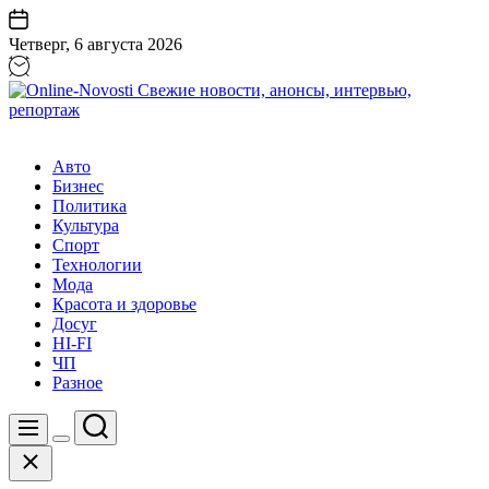
Перейти
к
Четверг, 6 августа 2026
содержанию
Online-
Novosti
Авто
Свежие
Бизнес
новости,
Политика
анонсы,
Культура
интервью,
Спорт
репортаж
Технологии
Мода
Красота и здоровье
Досуг
HI-FI
ЧП
Разное
Поиск
Меню
Цвет
Закрыть
переключателя