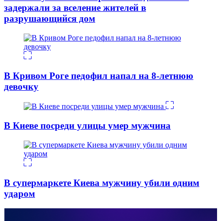
задержали за вселение жителей в
разрушающийся дом
В Кривом Роге педофил напал на 8-летнюю
девочку
В Киеве посреди улицы умер мужчина
В супермаркете Киева мужчину убили одним
ударом