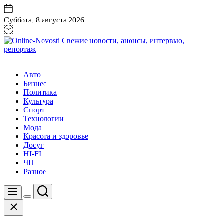
Перейти
к
Суббота, 8 августа 2026
содержанию
Online-
Novosti
Авто
Свежие
Бизнес
новости,
Политика
анонсы,
Культура
интервью,
Спорт
репортаж
Технологии
Мода
Красота и здоровье
Досуг
HI-FI
ЧП
Разное
Поиск
Меню
Цвет
Закрыть
переключателя