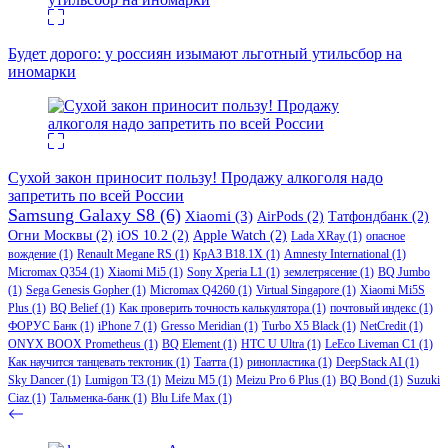
Будет дорого: у россиян изымают льготный утильсбор на
иномарки
Сухой закон приносит пользу! Продажу алкоголя надо
запретить по всей России
Samsung Galaxy S8
(6)
Xiaomi
(3)
AirPods
(2)
Татфондбанк
(2)
Огни Москвы
(2)
iOS 10.2
(2)
Apple Watch
(2)
Lada XRay
(1)
опасное
вождение
(1)
Renault Megane RS
(1)
КрАЗ В18.1Х
(1)
Amnesty International
(1)
Micromax Q354
(1)
Xiaomi Mi5
(1)
Sony Xperia L1
(1)
землетрясение
(1)
BQ Jumbo
(1)
Sega Genesis Gopher
(1)
Micromax Q4260
(1)
Virtual Singapore
(1)
Xiaomi Mi5S
Plus
(1)
BQ Belief
(1)
Как проверить точность калькулятора
(1)
почтовый индекс
(1)
ФОРУС Банк
(1)
iPhone 7
(1)
Gresso Meridian
(1)
Turbo X5 Black
(1)
NetCredit
(1)
ONYX BOOX Prometheus
(1)
BQ Element
(1)
HTC U Ultra
(1)
LeEco Liveman C1
(1)
Как научится танцевать тектоник
(1)
Таатта
(1)
ринопластика
(1)
DeepStack AI
(1)
Sky Dancer
(1)
Lumigon T3
(1)
Meizu M5
(1)
Meizu Pro 6 Plus
(1)
BQ Bond
(1)
Suzuki
Ciaz
(1)
Тальменка-банк
(1)
Blu Life Max
(1)