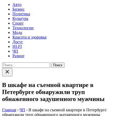
Авто
Бизнес
Политика
Культура
Спорт
Технологии
Мода
Красота и здоровье
Досуг
HI-FI
ЧП
Разное
Найти:
Закрыть
поиск
В шкафе на съемной квартире в
Петербурге обнаружили труп
обнаженного задушенного мужчины
Главная
›
ЧП
›
В шкафе на съемной квартире в Петербурге
обнаружили труп обнаженного задушенного мужчины