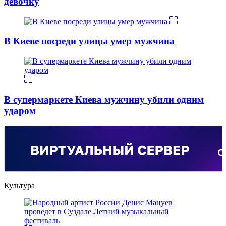
девочку
В Киеве посреди улицы умер мужчина
В супермаркете Киева мужчину убили одним
ударом
Культура