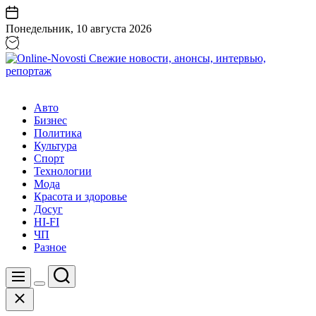
Перейти
к
Понедельник, 10 августа 2026
содержанию
Online-
Novosti
Авто
Свежие
Бизнес
новости,
Политика
анонсы,
Культура
интервью,
Спорт
репортаж
Технологии
Мода
Красота и здоровье
Досуг
HI-FI
ЧП
Разное
Поиск
Меню
Цвет
Закрыть
переключателя