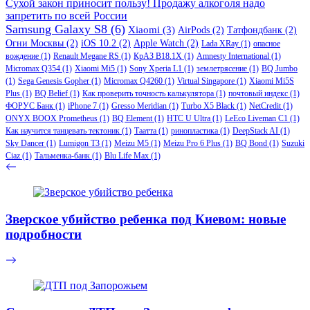
Сухой закон приносит пользу! Продажу алкоголя надо
запретить по всей России
Samsung Galaxy S8
(6)
Xiaomi
(3)
AirPods
(2)
Татфондбанк
(2)
Огни Москвы
(2)
iOS 10.2
(2)
Apple Watch
(2)
Lada XRay
(1)
опасное
вождение
(1)
Renault Megane RS
(1)
КрАЗ В18.1Х
(1)
Amnesty International
(1)
Micromax Q354
(1)
Xiaomi Mi5
(1)
Sony Xperia L1
(1)
землетрясение
(1)
BQ Jumbo
(1)
Sega Genesis Gopher
(1)
Micromax Q4260
(1)
Virtual Singapore
(1)
Xiaomi Mi5S
Plus
(1)
BQ Belief
(1)
Как проверить точность калькулятора
(1)
почтовый индекс
(1)
ФОРУС Банк
(1)
iPhone 7
(1)
Gresso Meridian
(1)
Turbo X5 Black
(1)
NetCredit
(1)
ONYX BOOX Prometheus
(1)
BQ Element
(1)
HTC U Ultra
(1)
LeEco Liveman C1
(1)
Как научится танцевать тектоник
(1)
Таатта
(1)
ринопластика
(1)
DeepStack AI
(1)
Sky Dancer
(1)
Lumigon T3
(1)
Meizu M5
(1)
Meizu Pro 6 Plus
(1)
BQ Bond
(1)
Suzuki
Ciaz
(1)
Тальменка-банк
(1)
Blu Life Max
(1)
Зверское убийство ребенка под Киевом: новые
подробности