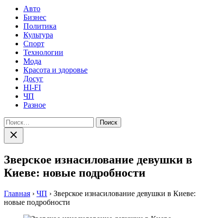
Авто
Бизнес
Политика
Культура
Спорт
Технологии
Мода
Красота и здоровье
Досуг
HI-FI
ЧП
Разное
Найти:
Закрыть
поиск
Зверское изнасилование девушки в
Киеве: новые подробности
Главная
›
ЧП
›
Зверское изнасилование девушки в Киеве:
новые подробности