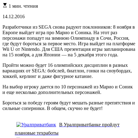
Расчетное
1 мин. чтения
время
чтения
14.12.2016
Разработчики из SEGA снова радуют поклонников: 8 ноября в
Европе выйдет игра про Марио и Соника. На этот раз
персонажи попадут на зимнюю Олимпиаду в Сочи, Россия,
где будут бороться за первое место. Игра выйдет на платформе
Wii U от Nintendo. Для США презентация игры запланирована
на 15 ноября, а для Японии — на 5 декабря этого года.
Пройти можно будет 16 олимпийских дисциплин в разных
вариациях от SEGA: бобслей, биатлон, гонки на сноубордах,
хоккей, керлинг и даже фигурное катание.
На выбор игроку дается по 10 персонажей из Марио и Соник
и еще несколько дополнительных персонажей.
Бороться за победу героям будут мешать разные препятствия и
сильные соперники. В общем, скучно не будет!
В Уралприватбанке пройдут
плановые техработы