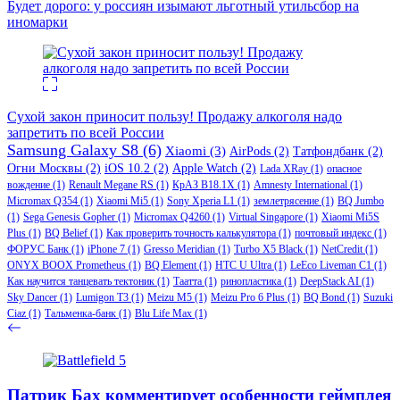
Будет дорого: у россиян изымают льготный утильсбор на
иномарки
Сухой закон приносит пользу! Продажу алкоголя надо
запретить по всей России
Samsung Galaxy S8
(6)
Xiaomi
(3)
AirPods
(2)
Татфондбанк
(2)
Огни Москвы
(2)
iOS 10.2
(2)
Apple Watch
(2)
Lada XRay
(1)
опасное
вождение
(1)
Renault Megane RS
(1)
КрАЗ В18.1Х
(1)
Amnesty International
(1)
Micromax Q354
(1)
Xiaomi Mi5
(1)
Sony Xperia L1
(1)
землетрясение
(1)
BQ Jumbo
(1)
Sega Genesis Gopher
(1)
Micromax Q4260
(1)
Virtual Singapore
(1)
Xiaomi Mi5S
Plus
(1)
BQ Belief
(1)
Как проверить точность калькулятора
(1)
почтовый индекс
(1)
ФОРУС Банк
(1)
iPhone 7
(1)
Gresso Meridian
(1)
Turbo X5 Black
(1)
NetCredit
(1)
ONYX BOOX Prometheus
(1)
BQ Element
(1)
HTC U Ultra
(1)
LeEco Liveman C1
(1)
Как научится танцевать тектоник
(1)
Таатта
(1)
ринопластика
(1)
DeepStack AI
(1)
Sky Dancer
(1)
Lumigon T3
(1)
Meizu M5
(1)
Meizu Pro 6 Plus
(1)
BQ Bond
(1)
Suzuki
Ciaz
(1)
Тальменка-банк
(1)
Blu Life Max
(1)
Патрик Бах комментирует особенности геймплея