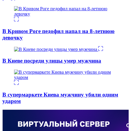
В Кривом Роге педофил напал на 8-летнюю
девочку
В Киеве посреди улицы умер мужчина
В супермаркете Киева мужчину убили одним
ударом