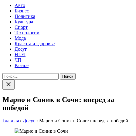
Авто
Бизнес
Политика
Культура
Спорт
Технологии
Мода
Красота и здоровье
Досуг
HI-FI
ЧП
Разное
Найти:
Закрыть
поиск
Марио и Соник в Сочи: вперед за
победой
Главная
›
Досуг
›
Марио и Соник в Сочи: вперед за победой