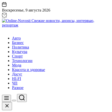
Перейти
к
Воскресенье, 9 августа 2026
содержанию
Online-
Novosti
Авто
Свежие
Бизнес
новости,
Политика
анонсы,
Культура
интервью,
Спорт
репортаж
Технологии
Мода
Красота и здоровье
Досуг
HI-FI
ЧП
Разное
Поиск
Меню
Цвет
Закрыть
переключателя