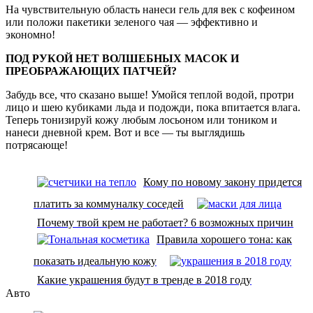
На чувствительную область нанеси гель для век с кофеином
или положи пакетики зеленого чая — эффективно и
экономно!
ПОД РУКОЙ НЕТ ВОЛШЕБНЫХ МАСОК И
ПРЕОБРАЖАЮЩИХ ПАТЧЕЙ?
Забудь все, что сказано выше! Умойся теплой водой, протри
лицо и шею кубиками льда и подожди, пока впитается влага.
Теперь тонизируй кожу любым лосьоном или тоником и
нанеси дневной крем. Вот и все — ты выглядишь
потрясающе!
Кому по новому закону придется
платить за коммуналку соседей
Почему твой крем не работает? 6 возможных причин
Правила хорошего тона: как
показать идеальную кожу
Какие украшения будут в тренде в 2018 году
Авто