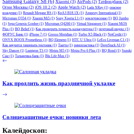
Samsung Galaxy S8
(6)
Xiaomi
(3)
AirPods
(2)
Татфондбанк
(2)
Огни Москвы
(2)
iOS 10.2
(2)
Apple Watch
(2)
Lada XRay
(1)
опасное
вождение
(1)
Renault Megane RS
(1)
КрАЗ В18.1Х
(1)
Amnesty International
(1)
Micromax Q354
(1)
Xiaomi Mi5
(1)
Sony Xperia L1
(1)
землетрясение
(1)
BQ Jumbo
(1)
Sega Genesis Gopher
(1)
Micromax Q4260
(1)
Virtual Singapore
(1)
Xiaomi Mi5S
Plus
(1)
BQ Belief
(1)
Как проверить точность калькулятора
(1)
почтовый индекс
(1)
ФОРУС Банк
(1)
iPhone 7
(1)
Gresso Meridian
(1)
Turbo X5 Black
(1)
NetCredit
(1)
ONYX BOOX Prometheus
(1)
BQ Element
(1)
HTC U Ultra
(1)
LeEco Liveman C1
(1)
Как научится танцевать тектоник
(1)
Таатта
(1)
ринопластика
(1)
DeepStack AI
(1)
Sky Dancer
(1)
Lumigon T3
(1)
Meizu M5
(1)
Meizu Pro 6 Plus
(1)
BQ Bond
(1)
Suzuki
Ciaz
(1)
Тальменка-банк
(1)
Blu Life Max
(1)
Как продлить жизнь праздничной укладке
Солнцезащитные очки: новинки лета
Калейдоскоп: