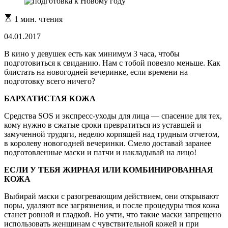
Расчетное
1 мин. чтения
время
чтения
04.01.2017
В кино у девушек есть как минимум 3 часа, чтобы
подготовиться к свиданию. Нам с тобой повезло меньше. Как
блистать на новогодней вечеринке, если времени на
подготовку всего ничего?
БАРХАТИСТАЯ КОЖА
Средства SOS и экспресс-уходы для лица — спасение для тех,
кому нужно в сжатые сроки превратиться из уставшей и
замученной трудяги, неделю корпящей над трудным отчетом,
в королеву новогодней вечеринки. Смело доставай заранее
подготовленные маски и патчи и накладывай на лицо!
ЕСЛИ У ТЕБЯ ЖИРНАЯ ИЛИ КОМБИНИРОВАННАЯ
КОЖА
Выбирай маски с разогревающим действием, они открывают
поры, удаляют все загрязнения, и после процедуры твоя кожа
станет ровной и гладкой. Но учти, что такие маски запрещено
использовать женщинам с чувствительной кожей и при