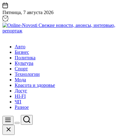
Перейти
к
Пятница, 7 августа 2026
содержанию
Online-
Novosti
Авто
Свежие
Бизнес
новости,
Политика
анонсы,
Культура
интервью,
Спорт
репортаж
Технологии
Мода
Красота и здоровье
Досуг
HI-FI
ЧП
Разное
Поиск
Меню
Цвет
Закрыть
переключателя