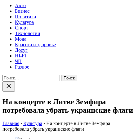
Авто
Бизнес
Политика
Культура
Спорт
Технологии
Мода
Красота и здоровье
Досуг
HI-FI
ЧП
Разное
Найти:
Закрыть
поиск
На концерте в Литве Земфира
потребовала убрать украинские флаги
Главная
›
Культура
›
На концерте в Литве Земфира
потребовала убрать украинские флаги