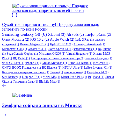
Сухой закон приносит пользу! Продажу алкоголя надо
запретить по всей России
Samsung Galaxy S8
(6)
Xiaomi
(3)
AirPods
(2)
Татфондбанк
(2)
Огни Москвы
(2)
iOS 10.2
(2)
Apple Watch
(2)
Lada XRay
(1)
опасное
вождение
(1)
Renault Megane RS
(1)
КрАЗ В18.1Х
(1)
Amnesty International
(1)
Micromax Q354
(1)
Xiaomi Mi5
(1)
Sony Xperia L1
(1)
землетрясение
(1)
BQ Jumbo
(1)
Sega Genesis Gopher
(1)
Micromax Q4260
(1)
Virtual Singapore
(1)
Xiaomi Mi5S
Plus
(1)
BQ Belief
(1)
Как проверить точность калькулятора
(1)
почтовый индекс
(1)
ФОРУС Банк
(1)
iPhone 7
(1)
Gresso Meridian
(1)
Turbo X5 Black
(1)
NetCredit
(1)
ONYX BOOX Prometheus
(1)
BQ Element
(1)
HTC U Ultra
(1)
LeEco Liveman C1
(1)
Как научится танцевать тектоник
(1)
Таатта
(1)
ринопластика
(1)
DeepStack AI
(1)
Sky Dancer
(1)
Lumigon T3
(1)
Meizu M5
(1)
Meizu Pro 6 Plus
(1)
BQ Bond
(1)
Suzuki
Ciaz
(1)
Тальменка-банк
(1)
Blu Life Max
(1)
Земфира собрала аншлаг в Минске