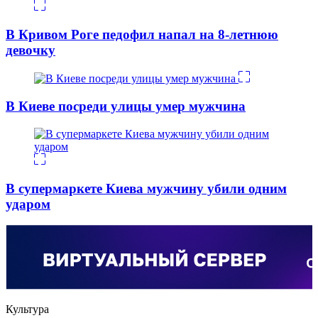
В Кривом Роге педофил напал на 8-летнюю
девочку
В Киеве посреди улицы умер мужчина
В супермаркете Киева мужчину убили одним
ударом
Культура