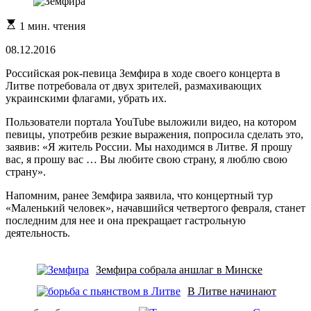
Расчетное
1 мин. чтения
время
чтения
08.12.2016
Российская рок-певица Земфира в ходе своего концерта в
Литве потребовала от двух зрителей, размахивающих
украинскими флагами, убрать их.
Пользователи портала YouTube выложили видео, на котором
певицы, употребив резкие выражения, попросила сделать это,
заявив: «Я житель России. Мы находимся в Литве. Я прошу
вас, я прошу вас … Вы любите свою страну, я люблю свою
страну».
Напомним, ранее Земфира заявила, что концертный тур
«Маленький человек», начавшийся четвертого февраля, станет
последним для нее и она прекращает гастрольную
деятельность.
Земфира собрала аншлаг в Минске
В Литве начинают