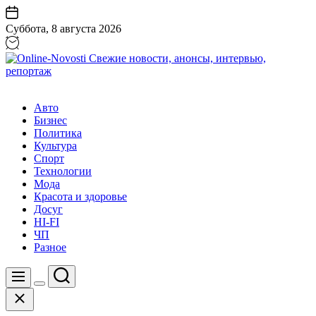
Перейти
к
Суббота, 8 августа 2026
содержанию
Online-
Novosti
Авто
Свежие
Бизнес
новости,
Политика
анонсы,
Культура
интервью,
Спорт
репортаж
Технологии
Мода
Красота и здоровье
Досуг
HI-FI
ЧП
Разное
Поиск
Меню
Цвет
Закрыть
переключателя