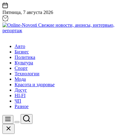
Перейти
к
Пятница, 7 августа 2026
содержанию
Online-
Novosti
Авто
Свежие
Бизнес
новости,
Политика
анонсы,
Культура
интервью,
Спорт
репортаж
Технологии
Мода
Красота и здоровье
Досуг
HI-FI
ЧП
Разное
Поиск
Меню
Цвет
Закрыть
переключателя