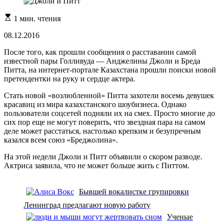
Расчетное
1 мин. чтения
время
чтения
08.12.2016
После того, как прошли сообщения о расставании самой
известной пары Голливуда — Анджелины Джоли и Бреда
Питта, на интернет-портале Казахстана прошли поиски новой
претендентки на руку и сердце актера.
Стать новой «возлюбленной» Питта захотели восемь девушек
красавиц из мира казахстанского шоубизнеса. Однако
пользователи соцсетей подняли их на смех. Просто многие до
сих пор еще не могут поверить, что звездная пара на самом
деле может расстаться, настолько крепким и безупречным
казался всем союз «Бреджолина».
На этой недели Джоли и Питт объявили о скором разводе.
Актриса заявила, что не может больше жить с Питтом.
Бывшей вокалистке групировки
Ленинград предлагают новую работу
Ученые