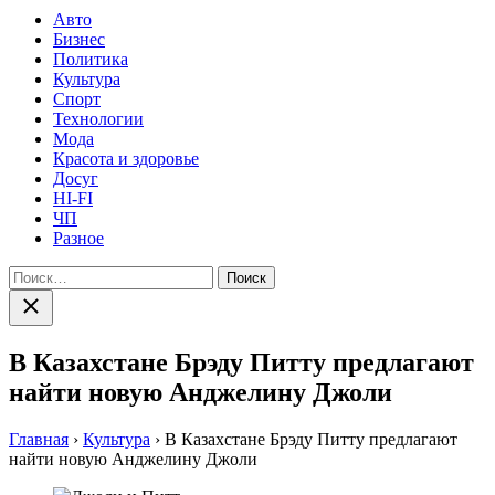
Авто
Бизнес
Политика
Культура
Спорт
Технологии
Мода
Красота и здоровье
Досуг
HI-FI
ЧП
Разное
Найти:
Закрыть
поиск
В Казахстане Брэду Питту предлагают
найти новую Анджелину Джоли
Главная
›
Культура
›
В Казахстане Брэду Питту предлагают
найти новую Анджелину Джоли