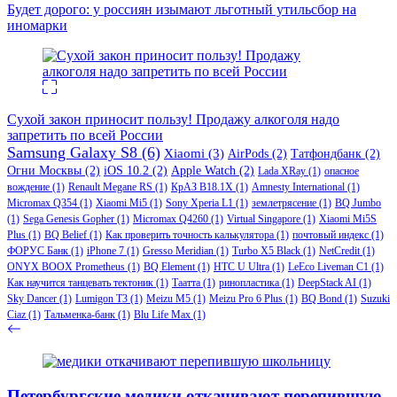
Будет дорого: у россиян изымают льготный утильсбор на
иномарки
Сухой закон приносит пользу! Продажу алкоголя надо
запретить по всей России
Samsung Galaxy S8
(6)
Xiaomi
(3)
AirPods
(2)
Татфондбанк
(2)
Огни Москвы
(2)
iOS 10.2
(2)
Apple Watch
(2)
Lada XRay
(1)
опасное
вождение
(1)
Renault Megane RS
(1)
КрАЗ В18.1Х
(1)
Amnesty International
(1)
Micromax Q354
(1)
Xiaomi Mi5
(1)
Sony Xperia L1
(1)
землетрясение
(1)
BQ Jumbo
(1)
Sega Genesis Gopher
(1)
Micromax Q4260
(1)
Virtual Singapore
(1)
Xiaomi Mi5S
Plus
(1)
BQ Belief
(1)
Как проверить точность калькулятора
(1)
почтовый индекс
(1)
ФОРУС Банк
(1)
iPhone 7
(1)
Gresso Meridian
(1)
Turbo X5 Black
(1)
NetCredit
(1)
ONYX BOOX Prometheus
(1)
BQ Element
(1)
HTC U Ultra
(1)
LeEco Liveman C1
(1)
Как научится танцевать тектоник
(1)
Таатта
(1)
ринопластика
(1)
DeepStack AI
(1)
Sky Dancer
(1)
Lumigon T3
(1)
Meizu M5
(1)
Meizu Pro 6 Plus
(1)
BQ Bond
(1)
Suzuki
Ciaz
(1)
Тальменка-банк
(1)
Blu Life Max
(1)
Петербургские медики откачивают перепившую