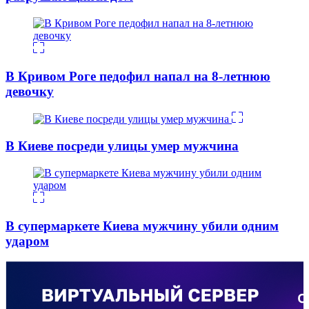
В Кривом Роге педофил напал на 8-летнюю
девочку
В Киеве посреди улицы умер мужчина
В супермаркете Киева мужчину убили одним
ударом