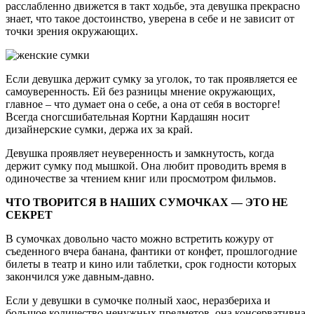
расслабленно движется в такт ходьбе, эта девушка прекрасно
знает, что такое достоинство, уверена в себе и не зависит от
точки зрения окружающих.
Если девушка держит сумку за уголок, то так проявляется ее
самоуверенность. Ей без разницы мнение окружающих,
главное – что думает она о себе, а она от себя в восторге!
Всегда сногсшибательная Кортни Кардашян носит
дизайнерские сумки, держа их за край.
Девушка проявляет неуверенность и замкнутость, когда
держит сумку под мышкой. Она любит проводить время в
одиночестве за чтением книг или просмотром фильмов.
ЧТО ТВОРИТСЯ В НАШИХ СУМОЧКАХ — ЭТО НЕ
СЕКРЕТ
В сумочках довольно часто можно встретить кожуру от
съеденного вчера банана, фантики от конфет, прошлогодние
билеты в театр и кино или таблетки, срок годности которых
закончился уже давным-давно.
Если у девушки в сумочке полный хаос, неразбериха и
большое количество ненужных предметов, она консервативна,