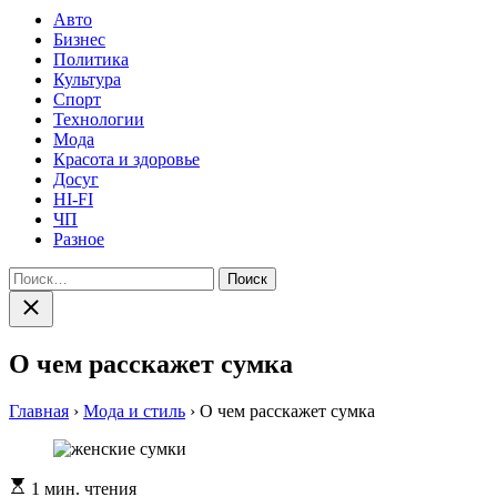
Авто
Бизнес
Политика
Культура
Спорт
Технологии
Мода
Красота и здоровье
Досуг
HI-FI
ЧП
Разное
Найти:
Закрыть
поиск
О чем расскажет сумка
Главная
›
Мода и стиль
›
О чем расскажет сумка
Расчетное
1 мин. чтения