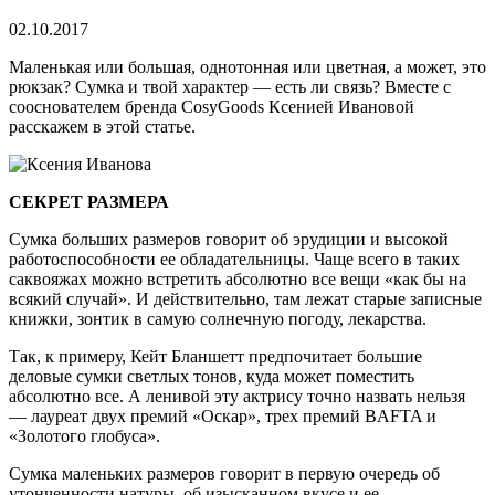
время
чтения
02.10.2017
Маленькая или большая, однотонная или цветная, а может, это
рюкзак? Сумка и твой характер — есть ли связь? Вместе с
сооснователем бренда CosyGoods Ксенией Ивановой
расскажем в этой статье.
СЕКРЕТ РАЗМЕРА
Сумка больших размеров говорит об эрудиции и высокой
работоспособности ее обладательницы. Чаще всего в таких
саквояжах можно встретить абсолютно все вещи «как бы на
всякий случай». И действительно, там лежат старые записные
книжки, зонтик в самую солнечную погоду, лекарства.
Так, к примеру, Кейт Бланшетт предпочитает большие
деловые сумки светлых тонов, куда может поместить
абсолютно все. А ленивой эту актрису точно назвать нельзя
— лауреат двух премий «Оскар», трех премий BAFTA и
«Золотого глобуса».
Сумка маленьких размеров говорит в первую очередь об
утонченности натуры, об изысканном вкусе и ее