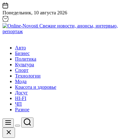
Перейти
к
Понедельник, 10 августа 2026
содержанию
Online-
Novosti
Авто
Свежие
Бизнес
новости,
Политика
анонсы,
Культура
интервью,
Спорт
репортаж
Технологии
Мода
Красота и здоровье
Досуг
HI-FI
ЧП
Разное
Поиск
Меню
Цвет
Закрыть
переключателя