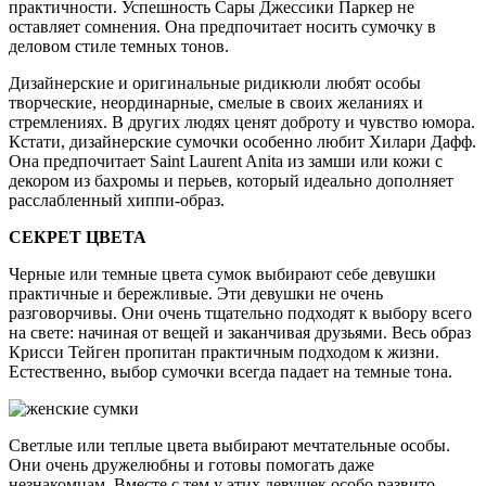
практичности. Успешность Сары Джессики Паркер не
оставляет сомнения. Она предпочитает носить сумочку в
деловом стиле темных тонов.
Дизайнерские и оригинальные ридикюли любят особы
творческие, неординарные, смелые в своих желаниях и
стремлениях. В других людях ценят доброту и чувство юмора.
Кстати, дизайнерские сумочки особенно любит Хилари Дафф.
Она предпочитает Saint Laurent Anita из замши или кожи с
декором из бахромы и перьев, который идеально дополняет
расслабленный хиппи-образ.
СЕКРЕТ ЦВЕТА
Черные или темные цвета сумок выбирают себе девушки
практичные и бережливые. Эти девушки не очень
разговорчивы. Они очень тщательно подходят к выбору всего
на свете: начиная от вещей и заканчивая друзьями. Весь образ
Крисси Тейген пропитан практичным подходом к жизни.
Естественно, выбор сумочки всегда падает на темные тона.
Светлые или теплые цвета выбирают мечтательные особы.
Они очень дружелюбны и готовы помогать даже
незнакомцам. Вместе с тем у этих девушек особо развито