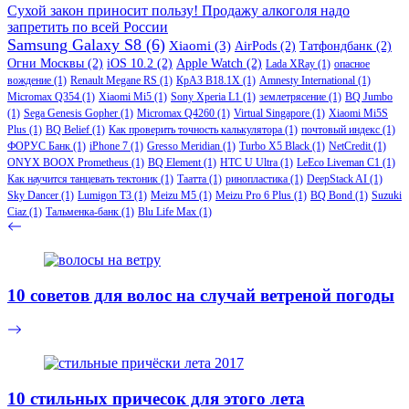
Сухой закон приносит пользу! Продажу алкоголя надо
запретить по всей России
Samsung Galaxy S8
(6)
Xiaomi
(3)
AirPods
(2)
Татфондбанк
(2)
Огни Москвы
(2)
iOS 10.2
(2)
Apple Watch
(2)
Lada XRay
(1)
опасное
вождение
(1)
Renault Megane RS
(1)
КрАЗ В18.1Х
(1)
Amnesty International
(1)
Micromax Q354
(1)
Xiaomi Mi5
(1)
Sony Xperia L1
(1)
землетрясение
(1)
BQ Jumbo
(1)
Sega Genesis Gopher
(1)
Micromax Q4260
(1)
Virtual Singapore
(1)
Xiaomi Mi5S
Plus
(1)
BQ Belief
(1)
Как проверить точность калькулятора
(1)
почтовый индекс
(1)
ФОРУС Банк
(1)
iPhone 7
(1)
Gresso Meridian
(1)
Turbo X5 Black
(1)
NetCredit
(1)
ONYX BOOX Prometheus
(1)
BQ Element
(1)
HTC U Ultra
(1)
LeEco Liveman C1
(1)
Как научится танцевать тектоник
(1)
Таатта
(1)
ринопластика
(1)
DeepStack AI
(1)
Sky Dancer
(1)
Lumigon T3
(1)
Meizu M5
(1)
Meizu Pro 6 Plus
(1)
BQ Bond
(1)
Suzuki
Ciaz
(1)
Тальменка-банк
(1)
Blu Life Max
(1)
10 советов для волос на случай ветреной погоды
10 стильных причесок для этого лета