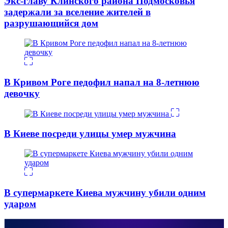
Экс-главу Клинского района Подмосковья
задержали за вселение жителей в
разрушающийся дом
В Кривом Роге педофил напал на 8-летнюю
девочку
В Киеве посреди улицы умер мужчина
В супермаркете Киева мужчину убили одним
ударом