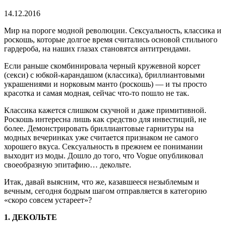
время
чтения
14.12.2016
Мир на пороге модной революции. Сексуальность, классика и
роскошь, которые долгое время считались основой стильного
гардероба, на наших глазах становятся антитрендами.
Если раньше скомбинировала черный кружевной корсет
(секси) с юбкой-карандашом (классика), бриллиантовыми
украшениями и норковым манто (роскошь) — и ты просто
красотка и самая модная, сейчас что-то пошло не так.
Классика кажется слишком скучной и даже примитивной.
Роскошь интересна лишь как средство для инвестиций, не
более. Демонстрировать бриллиантовые гарнитуры на
модных вечеринках уже считается признаком не самого
хорошего вкуса. Сексуальность в прежнем ее понимании
выходит из моды. Дошло до того, что Vogue опубликовал
своеобразную эпитафию… декольте.
Итак, давай выясним, что же, казавшееся незыблемым и
вечным, сегодня бодрым шагом отправляется в категорию
«скоро совсем устареет»?
1. ДЕКОЛЬТЕ