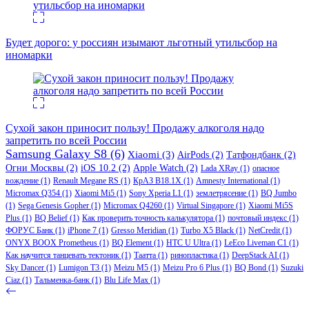
Будет дорого: у россиян изымают льготный утильсбор на
иномарки
Сухой закон приносит пользу! Продажу алкоголя надо
запретить по всей России
Samsung Galaxy S8
(6)
Xiaomi
(3)
AirPods
(2)
Татфондбанк
(2)
Огни Москвы
(2)
iOS 10.2
(2)
Apple Watch
(2)
Lada XRay
(1)
опасное
вождение
(1)
Renault Megane RS
(1)
КрАЗ В18.1Х
(1)
Amnesty International
(1)
Micromax Q354
(1)
Xiaomi Mi5
(1)
Sony Xperia L1
(1)
землетрясение
(1)
BQ Jumbo
(1)
Sega Genesis Gopher
(1)
Micromax Q4260
(1)
Virtual Singapore
(1)
Xiaomi Mi5S
Plus
(1)
BQ Belief
(1)
Как проверить точность калькулятора
(1)
почтовый индекс
(1)
ФОРУС Банк
(1)
iPhone 7
(1)
Gresso Meridian
(1)
Turbo X5 Black
(1)
NetCredit
(1)
ONYX BOOX Prometheus
(1)
BQ Element
(1)
HTC U Ultra
(1)
LeEco Liveman C1
(1)
Как научится танцевать тектоник
(1)
Таатта
(1)
ринопластика
(1)
DeepStack AI
(1)
Sky Dancer
(1)
Lumigon T3
(1)
Meizu M5
(1)
Meizu Pro 6 Plus
(1)
BQ Bond
(1)
Suzuki
Ciaz
(1)
Тальменка-банк
(1)
Blu Life Max
(1)