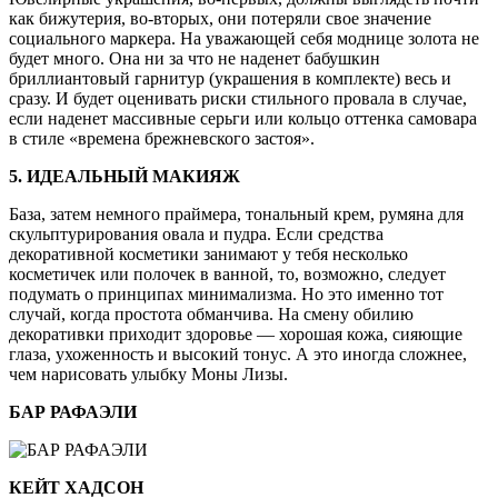
как бижутерия, во-вторых, они потеряли свое значение
социального маркера. На уважающей себя моднице золота не
будет много. Она ни за что не наденет бабушкин
бриллиантовый гарнитур (украшения в комплекте) весь и
сразу. И будет оценивать риски стильного провала в случае,
если наденет массивные серьги или кольцо оттенка самовара
в стиле «времена брежневского застоя».
5. ИДЕАЛЬНЫЙ МАКИЯЖ
База, затем немного праймера, тональный крем, румяна для
скульптурирования овала и пудра. Если средства
декоративной косметики занимают у тебя несколько
косметичек или полочек в ванной, то, возможно, следует
подумать о принципах минимализма. Но это именно тот
случай, когда простота обманчива. На смену обилию
декоративки приходит здоровье — хорошая кожа, сияющие
глаза, ухоженность и высокий тонус. А это иногда сложнее,
чем нарисовать улыбку Моны Лизы.
БАР РАФАЭЛИ
КЕЙТ ХАДСОН