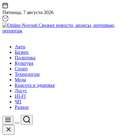
Перейти
к
Пятница, 7 августа 2026
содержанию
Online-
Novosti
Авто
Свежие
Бизнес
новости,
Политика
анонсы,
Культура
интервью,
Спорт
репортаж
Технологии
Мода
Красота и здоровье
Досуг
HI-FI
ЧП
Разное
Поиск
Меню
Цвет
Закрыть
переключателя