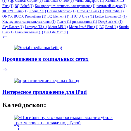
(1)
Sega Genesis Gopher
(1)
Micromax Q4260
(1)
Virtual Singapore
(1)
Xiaomi Mi5S
Plus
(1)
BQ Belief
(1)
Как проверить точность калькулятора
(1)
почтовый индекс
(1)
ФОРУС Банк
(1)
iPhone 7
(1)
Gresso Meridian
(1)
Turbo X5 Black
(1)
NetCredit
(1)
ONYX BOOX Prometheus
(1)
BQ Element
(1)
HTC U Ultra
(1)
LeEco Liveman C1
(1)
Как научится танцевать тектоник
(1)
Таатта
(1)
ринопластика
(1)
DeepStack AI
(1)
Sky Dancer
(1)
Lumigon T3
(1)
Meizu M5
(1)
Meizu Pro 6 Plus
(1)
BQ Bond
(1)
Suzuki
Ciaz
(1)
Тальменка-банк
(1)
Blu Life Max
(1)
Продвижение в социальных сетях
Интересное приложение для iPad
Калейдоскоп: