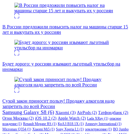
В России предложили повысить налог на машины старше 15
лет и выкупать их у россиян
Будет дорого: у россиян изымают льготный утильсбор на
иномарки
Сухой закон приносит пользу! Продажу алкоголя надо
запретить по всей России
Samsung Galaxy S8
(6)
Xiaomi
(3)
AirPods
(2)
Татфондбанк
(2)
Огни Москвы
(2)
iOS 10.2
(2)
Apple Watch
(2)
Lada XRay
(1)
опасное
вождение
(1)
Renault Megane RS
(1)
КрАЗ В18.1Х
(1)
Amnesty International
(1)
Micromax Q354
(1)
Xiaomi Mi5
(1)
Sony Xperia L1
(1)
землетрясение
(1)
BQ Jumbo