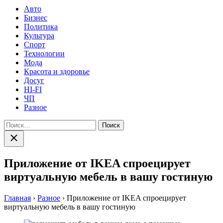
Авто
Бизнес
Политика
Культура
Спорт
Технологии
Мода
Красота и здоровье
Досуг
HI-FI
ЧП
Разное
Найти:
Закрыть
поиск
Приложение от IKEA спроецирует
виртуальную мебель в вашу гостиную
Главная
›
Разное
›
Приложение от IKEA спроецирует
виртуальную мебель в вашу гостиную