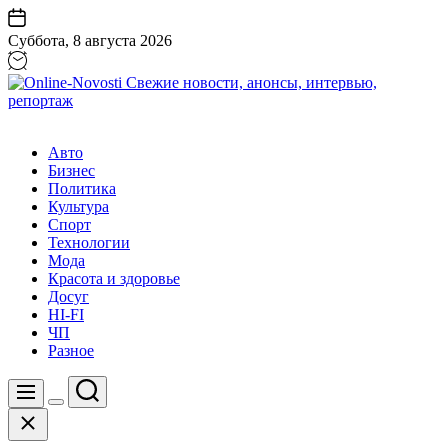
Перейти
к
Суббота, 8 августа 2026
содержанию
Online-
Novosti
Авто
Свежие
Бизнес
новости,
Политика
анонсы,
Культура
интервью,
Спорт
репортаж
Технологии
Мода
Красота и здоровье
Досуг
HI-FI
ЧП
Разное
Поиск
Меню
Цвет
Закрыть
переключателя