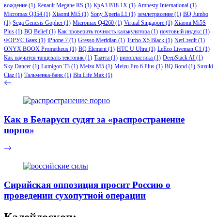
вождение
(1)
Renault Megane RS
(1)
КрАЗ В18.1Х
(1)
Amnesty International
(1)
Micromax Q354
(1)
Xiaomi Mi5
(1)
Sony Xperia L1
(1)
землетрясение
(1)
BQ Jumbo
(1)
Sega Genesis Gopher
(1)
Micromax Q4260
(1)
Virtual Singapore
(1)
Xiaomi Mi5S
Plus
(1)
BQ Belief
(1)
Как проверить точность калькулятора
(1)
почтовый индекс
(1)
ФОРУС Банк
(1)
iPhone 7
(1)
Gresso Meridian
(1)
Turbo X5 Black
(1)
NetCredit
(1)
ONYX BOOX Prometheus
(1)
BQ Element
(1)
HTC U Ultra
(1)
LeEco Liveman C1
(1)
Как научится танцевать тектоник
(1)
Таатта
(1)
ринопластика
(1)
DeepStack AI
(1)
Sky Dancer
(1)
Lumigon T3
(1)
Meizu M5
(1)
Meizu Pro 6 Plus
(1)
BQ Bond
(1)
Suzuki
Ciaz
(1)
Тальменка-банк
(1)
Blu Life Max
(1)
Как в Беларуси судят за «распространение
порно»
Сирийская оппозиция просит Россию о
проведении сухопутной операции
Калейдоскоп: