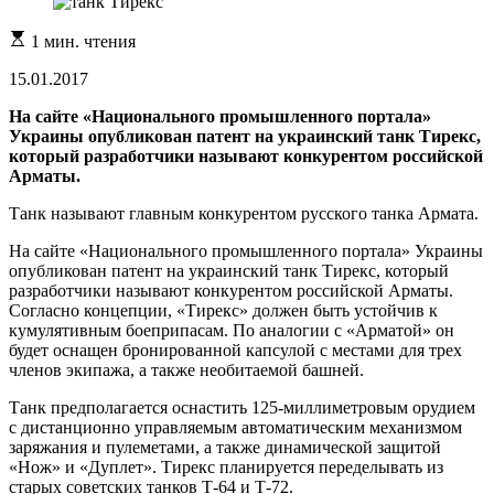
Расчетное
1 мин. чтения
время
чтения
15.01.2017
На сайте «Национального промышленного портала»
Украины опубликован патент на украинский танк Тирекс,
который разработчики называют конкурентом российской
Арматы.
Танк называют главным конкурентом русского танка Армата.
На сайте «Национального промышленного портала» Украины
опубликован патент на украинский танк Тирекс, который
разработчики называют конкурентом российской Арматы.
Согласно концепции, «Тирекс» должен быть устойчив к
кумулятивным боеприпасам. По аналогии с «Арматой» он
будет оснащен бронированной капсулой с местами для трех
членов экипажа, а также необитаемой башней.
Танк предполагается оснастить 125-миллиметровым орудием
с дистанционно управляемым автоматическим механизмом
заряжания и пулеметами, а также динамической защитой
«Нож» и «Дуплет». Тирекс планируется переделывать из
старых советских танков Т-64 и Т-72.