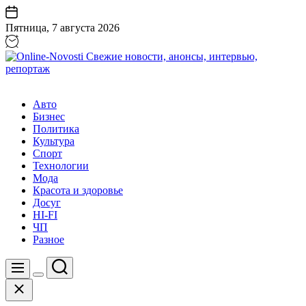
Перейти
к
Пятница, 7 августа 2026
содержанию
Online-
Novosti
Авто
Свежие
Бизнес
новости,
Политика
анонсы,
Культура
интервью,
Спорт
репортаж
Технологии
Мода
Красота и здоровье
Досуг
HI-FI
ЧП
Разное
Поиск
Меню
Цвет
Закрыть
переключателя