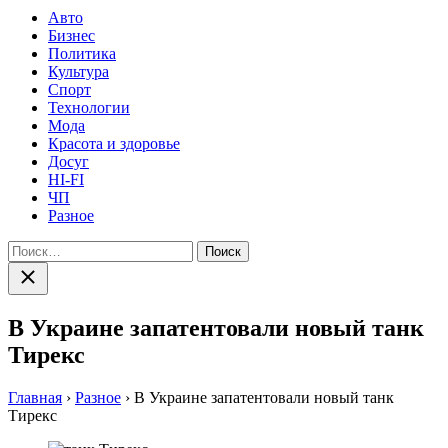
Авто
Бизнес
Политика
Культура
Спорт
Технологии
Мода
Красота и здоровье
Досуг
HI-FI
ЧП
Разное
Найти:
Закрыть
поиск
В Украине запатентовали новый танк
Тирекс
Главная
›
Разное
›
В Украине запатентовали новый танк
Тирекс