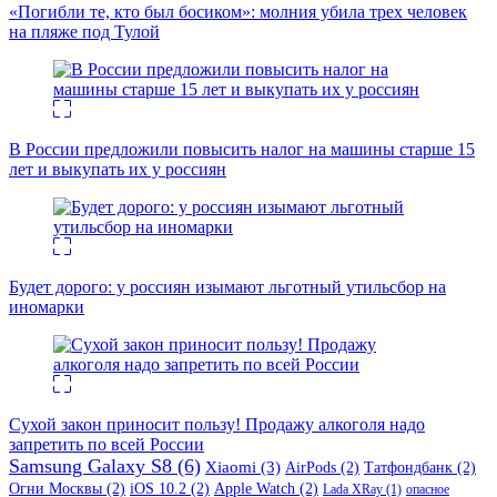
«Погибли те, кто был босиком»: молния убила трех человек
на пляже под Тулой
В России предложили повысить налог на машины старше 15
лет и выкупать их у россиян
Будет дорого: у россиян изымают льготный утильсбор на
иномарки
Сухой закон приносит пользу! Продажу алкоголя надо
запретить по всей России
Samsung Galaxy S8
(6)
Xiaomi
(3)
AirPods
(2)
Татфондбанк
(2)
Огни Москвы
(2)
iOS 10.2
(2)
Apple Watch
(2)
Lada XRay
(1)
опасное