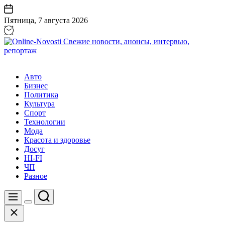
Перейти
к
Пятница, 7 августа 2026
содержанию
Online-
Novosti
Авто
Свежие
Бизнес
новости,
Политика
анонсы,
Культура
интервью,
Спорт
репортаж
Технологии
Мода
Красота и здоровье
Досуг
HI-FI
ЧП
Разное
Поиск
Меню
Цвет
Закрыть
переключателя