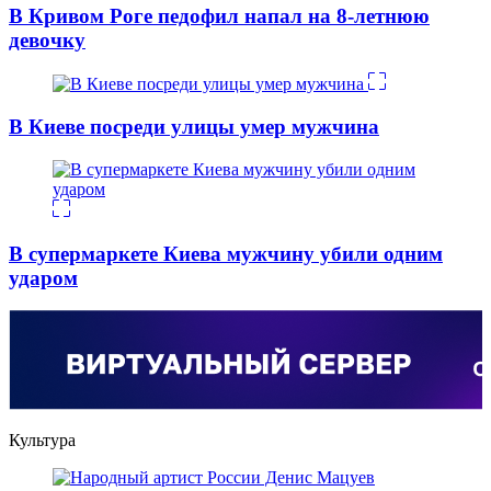
В Кривом Роге педофил напал на 8-летнюю
девочку
В Киеве посреди улицы умер мужчина
В супермаркете Киева мужчину убили одним
ударом
Культура