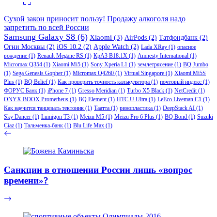
Сухой закон приносит пользу! Продажу алкоголя надо
запретить по всей России
Samsung Galaxy S8
(6)
Xiaomi
(3)
AirPods
(2)
Татфондбанк
(2)
Огни Москвы
(2)
iOS 10.2
(2)
Apple Watch
(2)
Lada XRay
(1)
опасное
вождение
(1)
Renault Megane RS
(1)
КрАЗ В18.1Х
(1)
Amnesty International
(1)
Micromax Q354
(1)
Xiaomi Mi5
(1)
Sony Xperia L1
(1)
землетрясение
(1)
BQ Jumbo
(1)
Sega Genesis Gopher
(1)
Micromax Q4260
(1)
Virtual Singapore
(1)
Xiaomi Mi5S
Plus
(1)
BQ Belief
(1)
Как проверить точность калькулятора
(1)
почтовый индекс
(1)
ФОРУС Банк
(1)
iPhone 7
(1)
Gresso Meridian
(1)
Turbo X5 Black
(1)
NetCredit
(1)
ONYX BOOX Prometheus
(1)
BQ Element
(1)
HTC U Ultra
(1)
LeEco Liveman C1
(1)
Как научится танцевать тектоник
(1)
Таатта
(1)
ринопластика
(1)
DeepStack AI
(1)
Sky Dancer
(1)
Lumigon T3
(1)
Meizu M5
(1)
Meizu Pro 6 Plus
(1)
BQ Bond
(1)
Suzuki
Ciaz
(1)
Тальменка-банк
(1)
Blu Life Max
(1)
Санкции в отношении России лишь «вопрос
времени»?