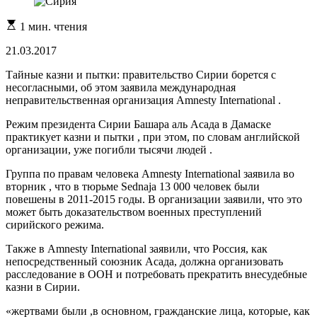
Расчетное
1 мин. чтения
время
чтения
21.03.2017
Тайные казни и пытки: правительство Сирии борется с
несогласными, об этом заявила международная
неправительственная организация Amnesty International .
Режим президента Сирии Башара аль Асада в Дамаске
практикует казни и пытки , при этом, по словам английской
организации, уже погибли тысячи людей .
Группа по правам человека Amnesty International заявила во
вторник , что в тюрьме Sednaja 13 000 человек были
повешены в 2011-2015 годы. В организации заявили, что это
может быть доказательством военных преступлений
сирийского режима.
Также в Amnesty International заявили, что Россия, как
непосредственный союзник Асада, должна организовать
расследование в ООН и потребовать прекратить внесудебные
казни в Сирии.
«жертвами были ,в основном, гражданские лица, которые, как