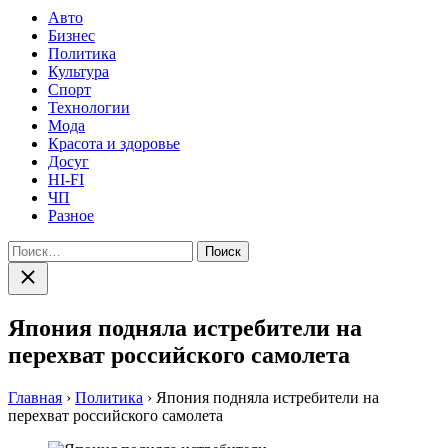
Авто
Бизнес
Политика
Культура
Спорт
Технологии
Мода
Красота и здоровье
Досуг
HI-FI
ЧП
Разное
Найти:
Закрыть
поиск
Япония подняла истребители на
перехват российского самолета
Главная
›
Политика
›
Япония подняла истребители на
перехват российского самолета