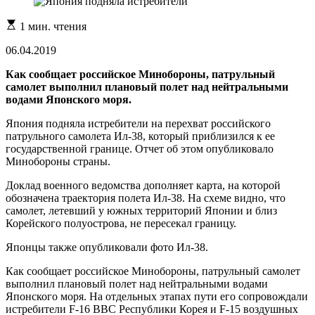
Расчетное
1 мин. чтения
время
чтения
06.04.2019
Как сообщает российское Минобороны, патрульный
самолет выполнил плановый полет над нейтральными
водами Японского моря.
Япония подняла истребители на перехват российского
патрульного самолета Ил-38, который приблизился к ее
государственной границе. Отчет об этом опубликовало
Минобороны страны.
Доклад военного ведомства дополняет карта, на которой
обозначена траектория полета Ил-38. На схеме видно, что
самолет, летевший у южных территорий Японии и близ
Корейского полуострова, не пересекал границу.
Японцы также опубликовали фото Ил-38.
Как сообщает российское Минобороны, патрульный самолет
выполнил плановый полет над нейтральными водами
Японского моря. На отдельных этапах пути его сопровождали
истребители F-16 ВВС Республики Корея и F-15 воздушных