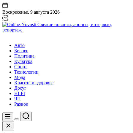
Перейти
к
Воскресенье, 9 августа 2026
содержанию
Online-
Novosti
Авто
Свежие
Бизнес
новости,
Политика
анонсы,
Культура
интервью,
Спорт
репортаж
Технологии
Мода
Красота и здоровье
Досуг
HI-FI
ЧП
Разное
Поиск
Меню
Цвет
Закрыть
переключателя