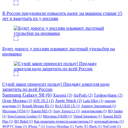
В России предложили повысить налог на машины старше 15
лет и выкупать их у россиян
Будет дорого: у россиян изымают льготный утильсбор на
иномарки
Сухой закон приносит пользу! Продажу алкоголя надо
запретить по всей России
Samsung Galaxy S8
(6)
Xiaomi
(3)
AirPods
(2)
Татфондбанк
(2)
Огни Москвы
(2)
iOS 10.2
(2)
Apple Watch
(2)
Lada XRay
(1)
опасное
вождение
(1)
Renault Megane RS
(1)
КрАЗ В18.1Х
(1)
Amnesty International
(1)
Micromax Q354
(1)
Xiaomi Mi5
(1)
Sony Xperia L1
(1)
землетрясение
(1)
BQ Jumbo
(1)
Sega Genesis Gopher
(1)
Micromax Q4260
(1)
Virtual Singapore
(1)
Xiaomi Mi5S
Plus
(1)
BQ Belief
(1)
Как проверить точность калькулятора
(1)
почтовый индекс
(1)
ФОРУС Банк
(1)
iPhone 7
(1)
Gresso Meridian
(1)
Turbo X5 Black
(1)
NetCredit
(1)