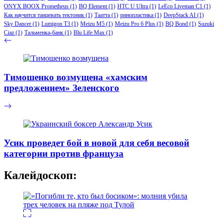
ONYX BOOX Prometheus
(1)
BQ Element
(1)
HTC U Ultra
(1)
LeEco Liveman C1
(1)
Как научится танцевать тектоник
(1)
Таатта
(1)
ринопластика
(1)
DeepStack AI
(1)
Sky Dancer
(1)
Lumigon T3
(1)
Meizu M5
(1)
Meizu Pro 6 Plus
(1)
BQ Bond
(1)
Suzuki
Ciaz
(1)
Тальменка-банк
(1)
Blu Life Max
(1)
Тимошенко возмущена «хамским
предложением» Зеленского
Усик проведет бой в новой для себя весовой
категории против француза
Калейдоскоп: