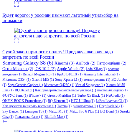
Будет дорого: у россиян изымают льготный утильсбор на
иномарки
Сухой закон приносит пользу! Продажу алкоголя надо
запретить по всей России
Samsung Galaxy S8
(6)
Xiaomi
(3)
AirPods
(2)
Татфондбанк
(2)
Огни Москвы
(2)
iOS 10.2
(2)
Apple Watch
(2)
Lada XRay
(1)
опасное
вождение
(1)
Renault Megane RS
(1)
КрАЗ В18.1Х
(1)
Amnesty International
(1)
Micromax Q354
(1)
Xiaomi Mi5
(1)
Sony Xperia L1
(1)
землетрясение
(1)
BQ Jumbo
(1)
Sega Genesis Gopher
(1)
Micromax Q4260
(1)
Virtual Singapore
(1)
Xiaomi Mi5S
Plus
(1)
BQ Belief
(1)
Как проверить точность калькулятора
(1)
почтовый индекс
(1)
ФОРУС Банк
(1)
iPhone 7
(1)
Gresso Meridian
(1)
Turbo X5 Black
(1)
NetCredit
(1)
ONYX BOOX Prometheus
(1)
BQ Element
(1)
HTC U Ultra
(1)
LeEco Liveman C1
(1)
Как научится танцевать тектоник
(1)
Таатта
(1)
ринопластика
(1)
DeepStack AI
(1)
Sky Dancer
(1)
Lumigon T3
(1)
Meizu M5
(1)
Meizu Pro 6 Plus
(1)
BQ Bond
(1)
Suzuki
Ciaz
(1)
Тальменка-банк
(1)
Blu Life Max
(1)