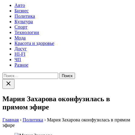
Авто
Бизнес
Политика
Культура
Спорт
Технологии
Мода
Красота и здоровье
Досуг
HI-FI
ЧП
Разное
Найти:
Закрыть
поиск
Мария Захарова оконфузилась в
прямом эфире
Главная
›
Политика
›
Мария Захарова оконфузилась в прямом
эфире