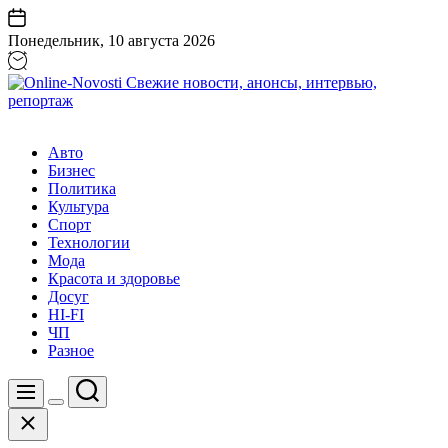
Перейти
к
Понедельник, 10 августа 2026
содержанию
Online-
Novosti
Авто
Свежие
Бизнес
новости,
Политика
анонсы,
Культура
интервью,
Спорт
репортаж
Технологии
Мода
Красота и здоровье
Досуг
HI-FI
ЧП
Разное
Поиск
Меню
Цвет
Закрыть
переключателя