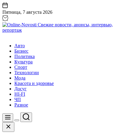
Перейти
к
Пятница, 7 августа 2026
содержанию
Online-
Novosti
Авто
Свежие
Бизнес
новости,
Политика
анонсы,
Культура
интервью,
Спорт
репортаж
Технологии
Мода
Красота и здоровье
Досуг
HI-FI
ЧП
Разное
Поиск
Меню
Цвет
Закрыть
переключателя