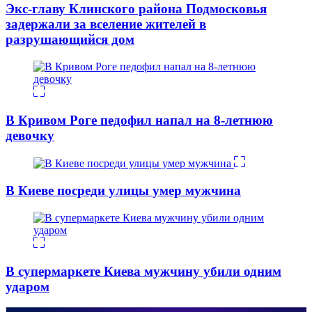
Экс-главу Клинского района Подмосковья
задержали за вселение жителей в
разрушающийся дом
В Кривом Роге педофил напал на 8-летнюю
девочку
В Киеве посреди улицы умер мужчина
В супермаркете Киева мужчину убили одним
ударом