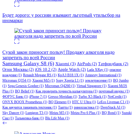
Будет дорого: у россиян изымают льготный утильсбор на
иномарки
Сухой закон приносит пользу! Продажу алкоголя надо
запретить по всей России
Samsung Galaxy S8
(6)
Xiaomi
(3)
AirPods
(2)
Татфондбанк
(2)
Огни Москвы
(2)
iOS 10.2
(2)
Apple Watch
(2)
Lada XRay
(1)
опасное
вождение
(1)
Renault Megane RS
(1)
КрАЗ В18.1Х
(1)
Amnesty International
(1)
Micromax Q354
(1)
Xiaomi Mi5
(1)
Sony Xperia L1
(1)
землетрясение
(1)
BQ Jumbo
(1)
Sega Genesis Gopher
(1)
Micromax Q4260
(1)
Virtual Singapore
(1)
Xiaomi Mi5S
Plus
(1)
BQ Belief
(1)
Как проверить точность калькулятора
(1)
почтовый индекс
(1)
ФОРУС Банк
(1)
iPhone 7
(1)
Gresso Meridian
(1)
Turbo X5 Black
(1)
NetCredit
(1)
ONYX BOOX Prometheus
(1)
BQ Element
(1)
HTC U Ultra
(1)
LeEco Liveman C1
(1)
Как научится танцевать тектоник
(1)
Таатта
(1)
ринопластика
(1)
DeepStack AI
(1)
Sky Dancer
(1)
Lumigon T3
(1)
Meizu M5
(1)
Meizu Pro 6 Plus
(1)
BQ Bond
(1)
Suzuki
Ciaz
(1)
Тальменка-банк
(1)
Blu Life Max
(1)