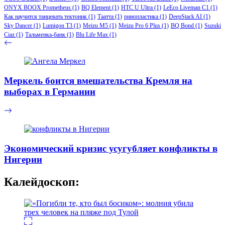
ONYX BOOX Prometheus
(1)
BQ Element
(1)
HTC U Ultra
(1)
LeEco Liveman C1
(1)
Как научится танцевать тектоник
(1)
Таатта
(1)
ринопластика
(1)
DeepStack AI
(1)
Sky Dancer
(1)
Lumigon T3
(1)
Meizu M5
(1)
Meizu Pro 6 Plus
(1)
BQ Bond
(1)
Suzuki
Ciaz
(1)
Тальменка-банк
(1)
Blu Life Max
(1)
Меркель боится вмешательства Кремля на
выборах в Германии
Экономический кризис усугубляет конфликты в
Нигерии
Калейдоскоп: