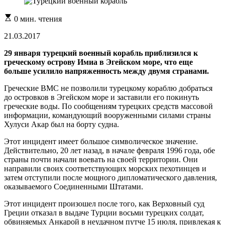
Расчетное
0 мин. чтения
время
чтения
21.03.2017
29 января турецкий военный корабль приблизился к
греческому острову Имиа в Эгейском море, что еще
больше усилило напряженность между двумя странами.
Греческие ВМС не позволили турецкому кораблю добраться
до островков в Эгейском море и заставили его покинуть
греческие воды. По сообщениям турецких средств массовой
информации, командующий вооруженными силами страны
Хулуси Акар был на борту судна.
Этот инцидент имеет большое символическое значение.
Действительно, 20 лет назад, в начале февраля 1996 года, обе
страны почти начали воевать на своей территории. Они
направили своих соответствующих морских пехотинцев и
затем отступили после мощного дипломатического давления,
оказываемого Соединенными Штатами.
Этот инцидент произошел после того, как Верховный суд
Греции отказал в выдаче Турции восьми турецких солдат,
обвиняемых Анкарой в неудачном путче 15 июля, привлекая к