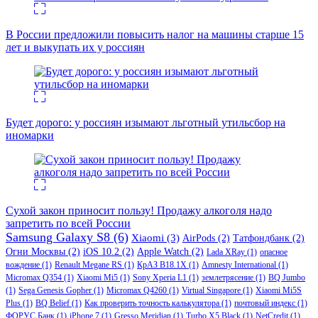
В России предложили повысить налог на машины старше 15
лет и выкупать их у россиян
Будет дорого: у россиян изымают льготный утильсбор на
иномарки
Сухой закон приносит пользу! Продажу алкоголя надо
запретить по всей России
Samsung Galaxy S8
(6)
Xiaomi
(3)
AirPods
(2)
Татфондбанк
(2)
Огни Москвы
(2)
iOS 10.2
(2)
Apple Watch
(2)
Lada XRay
(1)
опасное
вождение
(1)
Renault Megane RS
(1)
КрАЗ В18.1Х
(1)
Amnesty International
(1)
Micromax Q354
(1)
Xiaomi Mi5
(1)
Sony Xperia L1
(1)
землетрясение
(1)
BQ Jumbo
(1)
Sega Genesis Gopher
(1)
Micromax Q4260
(1)
Virtual Singapore
(1)
Xiaomi Mi5S
Plus
(1)
BQ Belief
(1)
Как проверить точность калькулятора
(1)
почтовый индекс
(1)
ФОРУС Банк
(1)
iPhone 7
(1)
Gresso Meridian
(1)
Turbo X5 Black
(1)
NetCredit
(1)