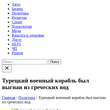
Авто
Бизнес
Политика
Культура
Спорт
Технологии
Мода
Красота и здоровье
Досуг
HI-FI
ЧП
Разное
Найти:
Закрыть
поиск
Турецкий военный корабль был
выгнан из греческих вод
Главная
›
Политика
›
Турецкий военный корабль был выгнан
из греческих вод