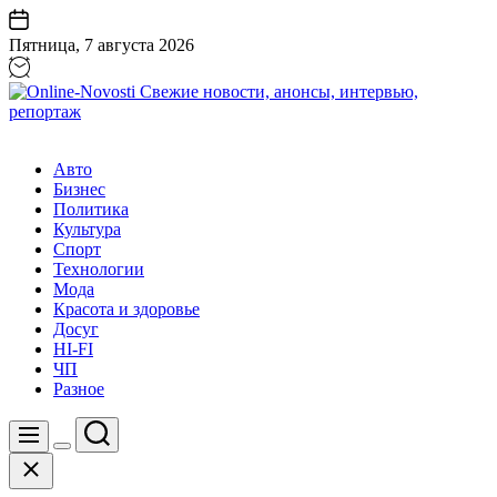
Перейти
к
Пятница, 7 августа 2026
содержанию
Online-
Novosti
Авто
Свежие
Бизнес
новости,
Политика
анонсы,
Культура
интервью,
Спорт
репортаж
Технологии
Мода
Красота и здоровье
Досуг
HI-FI
ЧП
Разное
Поиск
Меню
Цвет
Закрыть
переключателя