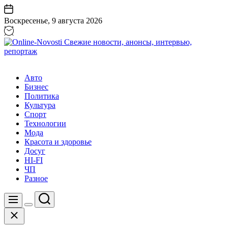
Перейти
к
Воскресенье, 9 августа 2026
содержанию
Online-
Novosti
Авто
Свежие
Бизнес
новости,
Политика
анонсы,
Культура
интервью,
Спорт
репортаж
Технологии
Мода
Красота и здоровье
Досуг
HI-FI
ЧП
Разное
Поиск
Меню
Цвет
Закрыть
переключателя