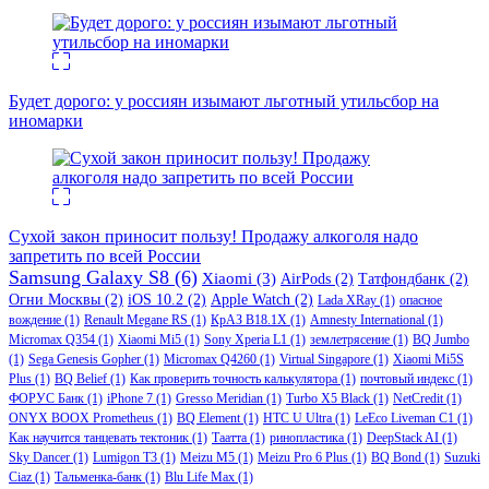
Будет дорого: у россиян изымают льготный утильсбор на
иномарки
Сухой закон приносит пользу! Продажу алкоголя надо
запретить по всей России
Samsung Galaxy S8
(6)
Xiaomi
(3)
AirPods
(2)
Татфондбанк
(2)
Огни Москвы
(2)
iOS 10.2
(2)
Apple Watch
(2)
Lada XRay
(1)
опасное
вождение
(1)
Renault Megane RS
(1)
КрАЗ В18.1Х
(1)
Amnesty International
(1)
Micromax Q354
(1)
Xiaomi Mi5
(1)
Sony Xperia L1
(1)
землетрясение
(1)
BQ Jumbo
(1)
Sega Genesis Gopher
(1)
Micromax Q4260
(1)
Virtual Singapore
(1)
Xiaomi Mi5S
Plus
(1)
BQ Belief
(1)
Как проверить точность калькулятора
(1)
почтовый индекс
(1)
ФОРУС Банк
(1)
iPhone 7
(1)
Gresso Meridian
(1)
Turbo X5 Black
(1)
NetCredit
(1)
ONYX BOOX Prometheus
(1)
BQ Element
(1)
HTC U Ultra
(1)
LeEco Liveman C1
(1)
Как научится танцевать тектоник
(1)
Таатта
(1)
ринопластика
(1)
DeepStack AI
(1)
Sky Dancer
(1)
Lumigon T3
(1)
Meizu M5
(1)
Meizu Pro 6 Plus
(1)
BQ Bond
(1)
Suzuki
Ciaz
(1)
Тальменка-банк
(1)
Blu Life Max
(1)