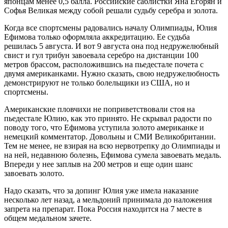
японцам менее 0,5 балла. Российские саблистки Яна Егорян и
Софья Великая между собой решали судьбу серебра и золота.
Когда все спортсмены радовались началу Олимпиады, Юлия
Ефимова только оформляла аккредитацию. Ее судьба
решилась 5 августа. И вот 9 августа она под недружелюбный
свист и гул трибун завоевала серебро на дистанции 100
метров брассом, расположившись на пьедестале почета с
двумя американками. Нужно сказать, свою недружелюбность
демонстрируют не только болельщики из США, но и
спортсмены.
Американские пловчихи не поприветствовали стоя на
пьедестале Юлию, как это принято. Не скрывал радости по
поводу того, что Ефимова уступила золото американке и
немецкий комментатор. Довольны и СМИ Великобритании.
Тем не менее, не взирая на всю нервотрепку до Олимпиады и
на ней, недавнюю болезнь, Ефимова сумела завоевать медаль.
Впереди у нее заплыв на 200 метров и еще один шанс
завоевать золото.
Надо сказать, что за допинг Юлия уже имела наказание
несколько лет назад, а мельдоний принимала до наложения
запрета на препарат. Пока Россия находится на 7 месте в
общем медальном зачете.