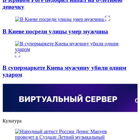
девочку
В Киеве посреди улицы умер мужчина
В супермаркете Киева мужчину убили одним
ударом
Культура