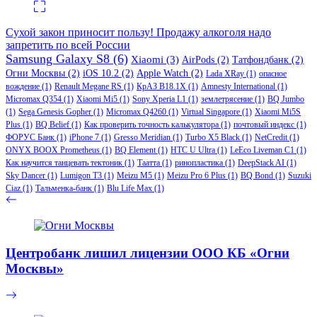
Сухой закон приносит пользу! Продажу алкоголя надо
запретить по всей России
Samsung Galaxy S8
(6)
Xiaomi
(3)
AirPods
(2)
Татфондбанк
(2)
Огни Москвы
(2)
iOS 10.2
(2)
Apple Watch
(2)
Lada XRay
(1)
опасное
вождение
(1)
Renault Megane RS
(1)
КрАЗ В18.1Х
(1)
Amnesty International
(1)
Micromax Q354
(1)
Xiaomi Mi5
(1)
Sony Xperia L1
(1)
землетрясение
(1)
BQ Jumbo
(1)
Sega Genesis Gopher
(1)
Micromax Q4260
(1)
Virtual Singapore
(1)
Xiaomi Mi5S
Plus
(1)
BQ Belief
(1)
Как проверить точность калькулятора
(1)
почтовый индекс
(1)
ФОРУС Банк
(1)
iPhone 7
(1)
Gresso Meridian
(1)
Turbo X5 Black
(1)
NetCredit
(1)
ONYX BOOX Prometheus
(1)
BQ Element
(1)
HTC U Ultra
(1)
LeEco Liveman C1
(1)
Как научится танцевать тектоник
(1)
Таатта
(1)
ринопластика
(1)
DeepStack AI
(1)
Sky Dancer
(1)
Lumigon T3
(1)
Meizu M5
(1)
Meizu Pro 6 Plus
(1)
BQ Bond
(1)
Suzuki
Ciaz
(1)
Тальменка-банк
(1)
Blu Life Max
(1)
Центробанк лишил лицензии ООО КБ «Огни
Москвы»