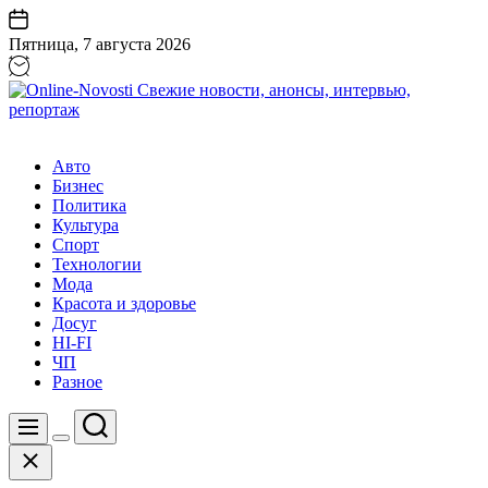
Перейти
к
Пятница, 7 августа 2026
содержанию
Online-
Novosti
Авто
Свежие
Бизнес
новости,
Политика
анонсы,
Культура
интервью,
Спорт
репортаж
Технологии
Мода
Красота и здоровье
Досуг
HI-FI
ЧП
Разное
Поиск
Меню
Цвет
Закрыть
переключателя