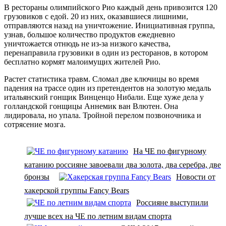
В рестораны олимпийского Рио каждый день привозится 120
грузовиков с едой. 20 из них, оказавшиеся лишними,
отправляются назад на уничтожение. Инициативная группа,
узнав, большое количество продуктов ежедневно
уничтожается отнюдь не из-за низкого качества,
перенаправила грузовики в один из ресторанов, в котором
бесплатно кормят малоимущих жителей Рио.
Растет статистика травм. Сломал две ключицы во время
падения на трассе один из претендентов на золотую медаль
итальянский гонщик Винценцо Нибали. Еще хуже дела у
голландской гонщицы Аннемик ван Влютен. Она
лидировала, но упала. Тройной перелом позвоночника и
сотрясение мозга.
На ЧЕ по фигурному
катанию россияне завоевали два золота, два серебра, две
бронзы
Новости от
хакерской группы Fancy Bears
Россияне выступили
лучше всех на ЧЕ по летним видам спорта