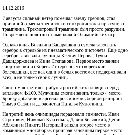
время
чтения
14.12.2016
7 августа сильный ветер помешал заезду гребцов, стал
причиной отмены тренировки синхронисток и прыгунов с
трамплина. Трехметровый трамплин был просто разрушен.
Повреждено полотно с символикой Олимпийских игр.
Однако юная Виталина Бацарашкина сумела завоевать
серебро в стрельбе из пневматического пистолета. Еще одно
серебро завоевали лучницы Ксения Перова, Туяна
Дашидоржиева и Инна Степанова. Первое место заняли
спортсменки из Кореи. Интересно, что корейские
болельщики, все как один в белых костюмах поддерживали
всех, а не только своих лучниц.
Свистом встретили трибуны российских пловцов перед
заплывом 4х100. Мужчины смогли занять только 4 место.
Бронзу добавили в арсенал российской сборной рапирист
Тимур Сафин и дзюдоистка Наталья Кузюткина.
На третий день олимпиады порадовали гимнасты. Иван
Стретович, Николай Куксенков, Давид Белявский, Денис
Аблязин и Никита Нагорный заняли второе место в
командном многоборье, проиграв занявшим первое место