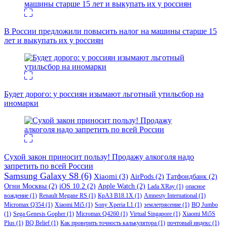
В России предложили повысить налог на машины старше 15
лет и выкупать их у россиян
Будет дорого: у россиян изымают льготный утильсбор на
иномарки
Сухой закон приносит пользу! Продажу алкоголя надо
запретить по всей России
Samsung Galaxy S8
(6)
Xiaomi
(3)
AirPods
(2)
Татфондбанк
(2)
Огни Москвы
(2)
iOS 10.2
(2)
Apple Watch
(2)
Lada XRay
(1)
опасное
вождение
(1)
Renault Megane RS
(1)
КрАЗ В18.1Х
(1)
Amnesty International
(1)
Micromax Q354
(1)
Xiaomi Mi5
(1)
Sony Xperia L1
(1)
землетрясение
(1)
BQ Jumbo
(1)
Sega Genesis Gopher
(1)
Micromax Q4260
(1)
Virtual Singapore
(1)
Xiaomi Mi5S
Plus
(1)
BQ Belief
(1)
Как проверить точность калькулятора
(1)
почтовый индекс
(1)