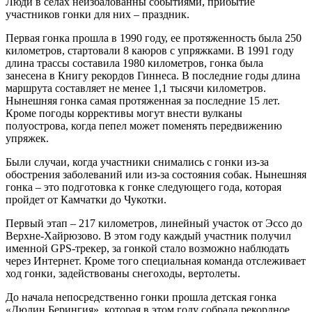
Люди в селах неизбалованны событиями, прибытие
участников гонки для них – праздник.
Первая гонка прошла в 1990 году, ее протяженность была 250
километров, стартовали 8 каюров с упряжками. В 1991 году
длина трассы составила 1980 километров, гонка была
занесена в Книгу рекордов Гиннеса. В последние годы длина
маршрута составляет не менее 1,1 тысячи километров.
Нынешняя гонка самая протяженная за последние 15 лет.
Кроме погоды коррективы могут внести вулканы
полуострова, когда пепел может поменять передвижению
упряжек.
Были случаи, когда участники снимались с гонки из-за
обострения заболеваний или из-за состояния собак. Нынешняя
гонка – это подготовка к гонке следующего года, которая
пройдет от Камчатки до Чукотки.
Первый этап – 217 километров, линейный участок от Эссо до
Верхне-Хайрюзово. В этом году каждый участник получил
именной GPS-трекер, за гонкой стало возможно наблюдать
через Интернет. Кроме того специальная команда отслеживает
ход гонки, задействованы снегоходы, вертолеты.
До начала непосредственно гонки прошла детская гонка
«Дюлин Берингия», которая в этом году собрала рекордное