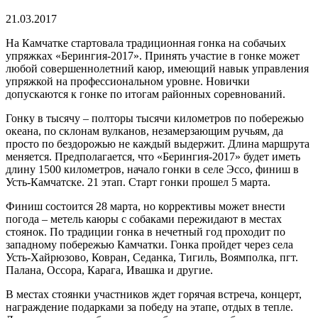
время
чтения
21.03.2017
На Камчатке стартовала традиционная гонка на собачьих
упряжках «Берингия-2017». Принять участие в гонке может
любой совершеннолетний каюр, имеющий навык управления
упряжкой на профессиональном уровне. Новички
допускаются к гонке по итогам районных соревнований.
Гонку в тысячу – полторы тысячи километров по побережью
океана, по склонам вулканов, незамерзающим ручьям, да
просто по бездорожью не каждый выдержит. Длина маршрута
меняется. Предполагается, что «Берингия-2017» будет иметь
длину 1500 километров, начало гонки в селе Эссо, финиш в
Усть-Камчатске. 21 этап. Старт гонки прошел 5 марта.
Финиш состоится 28 марта, но коррективы может внести
погода – метель каюры с собаками пережидают в местах
стоянок. По традиции гонка в нечетный год проходит по
западному побережью Камчатки. Гонка пройдет через села
Усть-Хайрюзово, Ковран, Седанка, Тигиль, Воямполка, пгт.
Палана, Оссора, Карага, Ивашка и другие.
В местах стоянки участников ждет горячая встреча, концерт,
награждение подарками за победу на этапе, отдых в тепле.