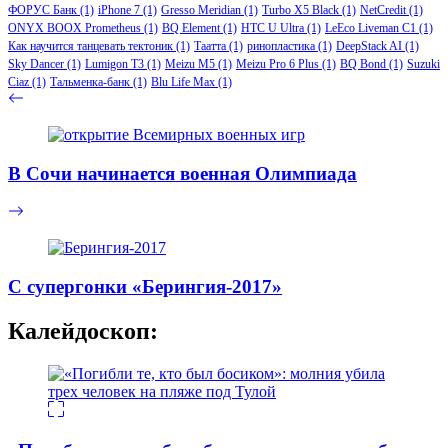
ФОРУС Банк
(1)
iPhone 7
(1)
Gresso Meridian
(1)
Turbo X5 Black
(1)
NetCredit
(1)
ONYX BOOX Prometheus
(1)
BQ Element
(1)
HTC U Ultra
(1)
LeEco Liveman C1
(1)
Как научится танцевать тектоник
(1)
Таатта
(1)
ринопластика
(1)
DeepStack AI
(1)
Sky Dancer
(1)
Lumigon T3
(1)
Meizu M5
(1)
Meizu Pro 6 Plus
(1)
BQ Bond
(1)
Suzuki
Ciaz
(1)
Тальменка-банк
(1)
Blu Life Max
(1)
В Сочи начинается военная Олимпиада
С супергонки «Берингия-2017»
Калейдоскоп: