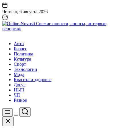
Перейти
к
Четверг, 6 августа 2026
содержанию
Online-
Novosti
Авто
Свежие
Бизнес
новости,
Политика
анонсы,
Культура
интервью,
Спорт
репортаж
Технологии
Мода
Красота и здоровье
Досуг
HI-FI
ЧП
Разное
Поиск
Меню
Цвет
Закрыть
переключателя