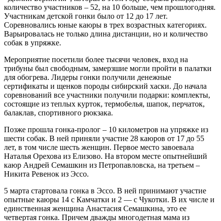
количество участников – 52, на 10 больше, чем прошлогодняя.
Участникам детской гонки было от 12 до 17 лет.
Соревновались юные каюры в трех возрастных категориях.
Варьировалась не только длина дистанции, но и количество
собак в упряжке.
Мероприятие посетили более тысячи человек, вход на
трибуны был свободным, замерзшие могли пройти в палатки
для обогрева. Лидеры гонки получили денежные
сертификаты и щенков породы сибирский хаски. До начала
соревнований все участники получили подарки: комплекты,
состоящие из теплых курток, термобелья, шапок, перчаток,
балаклав, спортивного рюкзака.
Позже прошла гонка-пролог – 10 километров на упряжке из
шести собак. В ней приняли участие 28 каюров от 17 до 55
лет, в том числе шесть женщин. Первое место завоевала
Наталья Орехова из Елизово. На втором месте опытнейший
каюр Андрей Семашкин из Петропавловска, на третьем –
Никита Ревенок из Эссо.
5 марта стартовала гонка в Эссо. В ней принимают участие
опытные каюры 14 с Камчатки и 2 — с Чукотки. В их числе и
единственная женщина Анастасия Семашкина, это ее
четвертая гонка. Причем дважды многодетная мама из