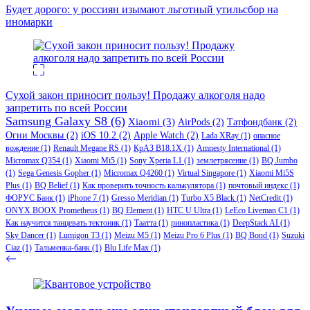
Будет дорого: у россиян изымают льготный утильсбор на
иномарки
Сухой закон приносит пользу! Продажу алкоголя надо
запретить по всей России
Samsung Galaxy S8
(6)
Xiaomi
(3)
AirPods
(2)
Татфондбанк
(2)
Огни Москвы
(2)
iOS 10.2
(2)
Apple Watch
(2)
Lada XRay
(1)
опасное
вождение
(1)
Renault Megane RS
(1)
КрАЗ В18.1Х
(1)
Amnesty International
(1)
Micromax Q354
(1)
Xiaomi Mi5
(1)
Sony Xperia L1
(1)
землетрясение
(1)
BQ Jumbo
(1)
Sega Genesis Gopher
(1)
Micromax Q4260
(1)
Virtual Singapore
(1)
Xiaomi Mi5S
Plus
(1)
BQ Belief
(1)
Как проверить точность калькулятора
(1)
почтовый индекс
(1)
ФОРУС Банк
(1)
iPhone 7
(1)
Gresso Meridian
(1)
Turbo X5 Black
(1)
NetCredit
(1)
ONYX BOOX Prometheus
(1)
BQ Element
(1)
HTC U Ultra
(1)
LeEco Liveman C1
(1)
Как научится танцевать тектоник
(1)
Таатта
(1)
ринопластика
(1)
DeepStack AI
(1)
Sky Dancer
(1)
Lumigon T3
(1)
Meizu M5
(1)
Meizu Pro 6 Plus
(1)
BQ Bond
(1)
Suzuki
Ciaz
(1)
Тальменка-банк
(1)
Blu Life Max
(1)