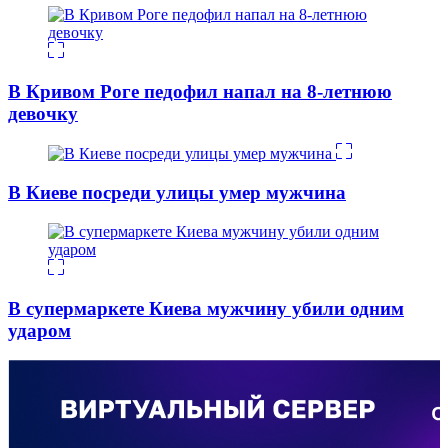
В Кривом Роге педофил напал на 8-летнюю
девочку
В Киеве посреди улицы умер мужчина
В супермаркете Киева мужчину убили одним
ударом