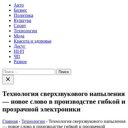
Авто
Бизнес
Политика
Культура
Спорт
Технологии
Мода
Красота и здоровье
Досуг
HI-FI
ЧП
Разное
Найти:
Закрыть
поиск
Технология сверхзвукового напыления
— новое слово в производстве гибкой и
прозрачной электроники
Главная
›
Технологии
›
Технология сверхзвукового напыления
— новое слово в производстве гибкой и прозрачной