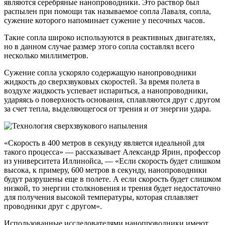
являются серебряные нанопроводники. Это раствор был
распылен при помощи так называемое сопла Лаваля, сопла,
сужение которого напоминает сужение у песочных часов.
Такие сопла широко используются в реактивных двигателях,
но в данном случае размер этого сопла составлял всего
несколько миллиметров.
Сужение сопла ускоряло содержащую нанопроводники
жидкость до сверхзвуковых скоростей. За время полета в
воздухе жидкость успевает испариться, а нанопроводники,
ударяясь о поверхность основания, сплавляются друг с другом
за счет тепла, выделяющегося от трения и от энергии удара.
«Скорость в 400 метров в секунду является идеальной для
такого процесса» — рассказывает Александр Ярин, профессор
из университета Иллинойса, — «Если скорость будет слишком
высока, к примеру, 600 метров в секунду, нанопроводники
будут разрушены еще в полете. А если скорость будет слишком
низкой, то энергии столкновения и трения будет недостаточно
для получения высокой температуры, которая сплавляет
проводники друг с другом».
Использованные исследователями нанопроводники имеют