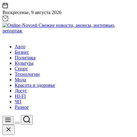
Перейти
к
Воскресенье, 9 августа 2026
содержанию
Online-
Novosti
Авто
Свежие
Бизнес
новости,
Политика
анонсы,
Культура
интервью,
Спорт
репортаж
Технологии
Мода
Красота и здоровье
Досуг
HI-FI
ЧП
Разное
Поиск
Меню
Цвет
Закрыть
переключателя